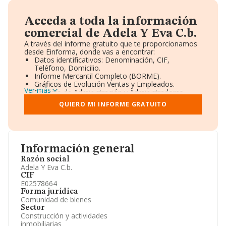
Acceda a toda la información
comercial de Adela Y Eva C.b.
A través del informe gratuito que te proporcionamos
desde Einforma, donde vas a encontrar:
Datos identificativos: Denominación, CIF,
Teléfono, Domicilio.
Informe Mercantil Completo (BORME).
Gráficos de Evolución Ventas y Empleados.
Ver más
Consejo de Administración y Administradores.
Directivos y Ejecutivos.
QUIERO MI INFORME GRATUITO
Accionistas.
Participaciones y Vinculaciones en otras empresas.
Artículos de prensa publicados sobre la empresa.
Información oficial y registral complementaria.
Información general
Razón social
Adela Y Eva C.b.
CIF
E02578664
Forma jurídica
Comunidad de bienes
Sector
Construcción y actividades
inmobiliarias