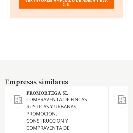
VER INFORME AMPLIADO DE ADELA Y EVA
C.B.
Empresas similares
Empresas similares
PROMORTEGA SL
COMPRAVENTA DE FINCAS
RUSTICAS Y URBANAS,
PROMOCION,
T
CONSTRUCCION Y
COMPRAVENTA DE