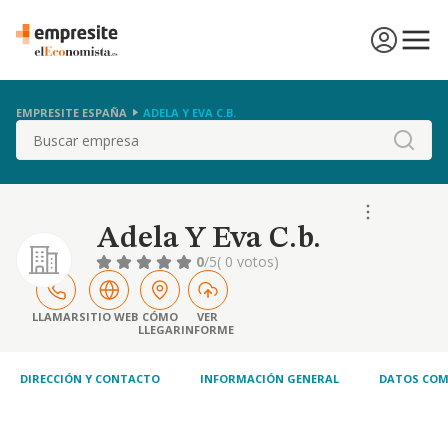
EMPRESITE ESPAÑA
ADELA Y EVA C.B.
Buscar
Adela Y Eva C.b.
0
/5
( 0 votos)
LLAMAR
SITIO WEB
CÓMO
VER
LLEGAR
INFORME
DIRECCIÓN Y CONTACTO
INFORMACIÓN GENERAL
DATOS COM