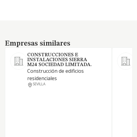
Empresas similares
Empresas similares
CONSTRUCCIONES E
INSTALACIONES SIERRA
M24 SOCIEDAD LIMITADA.
L
Construcción de edificios
e
residenciales
a
SEVILLA
a
d
C
A
A
C
r