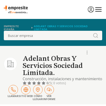
EMPRESITE
ADELANT OBRAS Y SERVICIOS SOCIEDAD
ESPAÑA
LIMITADA.
Buscar
Adelant Obras Y
Servicios Sociedad
Limitada.
Construcción, instalaciones y mantenimiento
0
/5
( 0 votos)
LLAMAR
SITIO WEB
CÓMO
VER
LLEGAR
INFORME