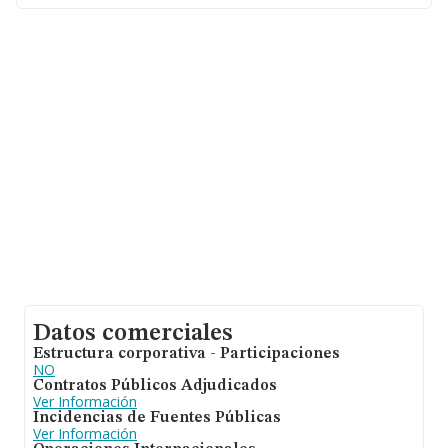
de Sevilla, en la base de datos INFORMA constan 6869
empresas, con ventas de hasta 1.238 millones de euros.
Para aportar ulterior información de interés en el
ámbito sectorial, los empleados de media son 2. La
antigüedad alcanza los 17 años desde la constitución.
Datos comerciales
Estructura corporativa - Participaciones
NO
Contratos Públicos Adjudicados
Ver Información
Incidencias de Fuentes Públicas
Ver Información