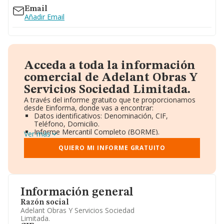
Email
Añadir Email
Acceda a toda la información
comercial de Adelant Obras Y
Servicios Sociedad Limitada.
A través del informe gratuito que te proporcionamos
desde Einforma, donde vas a encontrar:
Datos identificativos: Denominación, CIF,
Teléfono, Domicilio.
Informe Mercantil Completo (BORME).
Ver más
Gráficos de Evolución Ventas y Empleados.
Consejo de Administración y Administradores.
QUIERO MI INFORME GRATUITO
Directivos y Ejecutivos.
Accionistas.
Participaciones y Vinculaciones en otras empresas.
Artículos de prensa publicados sobre la empresa.
Información oficial y registral complementaria.
Información general
Razón social
Adelant Obras Y Servicios Sociedad
Limitada.