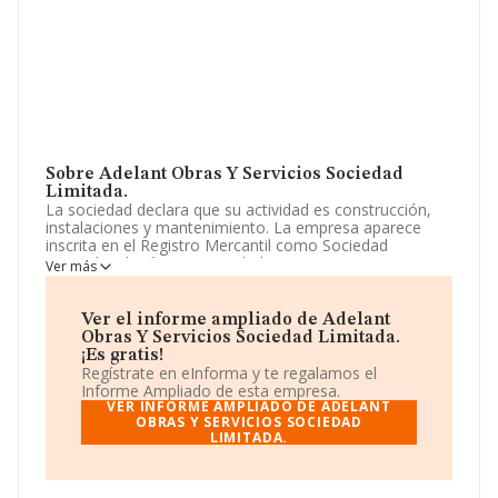
Sobre Adelant Obras Y Servicios Sociedad
Limitada.
La sociedad declara que su actividad es construcción,
instalaciones y mantenimiento. La empresa aparece
inscrita en el Registro Mercantil como Sociedad
Limitada. Clasifica su actividad CNAE como '%cnae%',
Ver más
código 4101. La empresa no tiene actividad en
mercados exteriores.
Ver el informe ampliado de Adelant
La sociedad española
Adelant Obras y Servicios
Obras Y Servicios Sociedad Limitada.
Sociedad Limitada
, B91994376, se encuentra en Calle
¡Es gratis!
Puerta Del Cielo Ptl. 3 3 3d, (41013), Sevilla, Andalucía.
Regístrate en eInforma y te regalamos el
Informe Ampliado de esta empresa.
Con los datos a disposición de INFORMA sobre 188.948
VER INFORME AMPLIADO DE ADELANT
empresas pertenecientes al sector, en el ámbito
OBRAS Y SERVICIOS SOCIEDAD
LIMITADA.
nacional la facturación alcanza la cifra de 36.783
millones de euros y el promedio de la facturación de
ventas entre todas las compañías asciende a los 194 mil
euros. En cuanto a la información relativa a la provincia