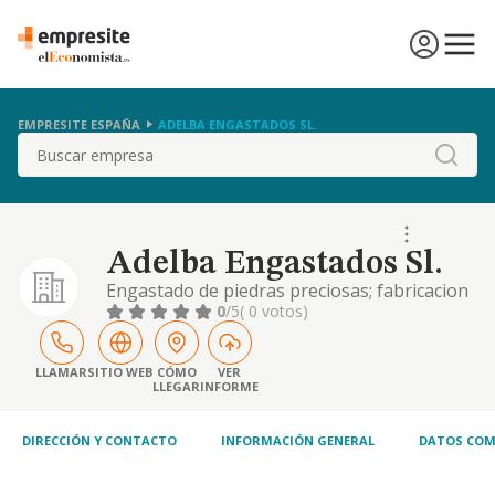
EMPRESITE ESPAÑA
ADELBA ENGASTADOS SL.
Buscar
Adelba Engastados Sl.
Engastado de piedras preciosas; fabricacion
de joyas, relojes, y cronografos de pulsera, y
0
/5
( 0 votos)
bolsillo; reparacion de relojes, joyas, obras
de arte y antiguedades..
LLAMAR
SITIO WEB
CÓMO
VER
LLEGAR
INFORME
DIRECCIÓN Y CONTACTO
INFORMACIÓN GENERAL
DATOS COM