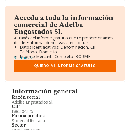
Acceda a toda la información
comercial de Adelba
Engastados Sl.
A través del informe gratuito que te proporcionamos
desde Einforma, donde vas a encontrar:
Datos identificativos: Denominación, CIF,
Teléfono, Domicilio.
Informe Mercantil Completo (BORME).
Ver más
Gráficos de Evolución Ventas y Empleados.
Consejo de Administración y Administradores.
QUIERO MI INFORME GRATUITO
Directivos y Ejecutivos.
Accionistas.
Participaciones y Vinculaciones en otras empresas.
Artículos de prensa publicados sobre la empresa.
Información oficial y registral complementaria.
Información general
Razón social
Adelba Engastados Sl.
CIF
B86304375
Forma jurídica
Sociedad limitada
Sector
Otros servicios