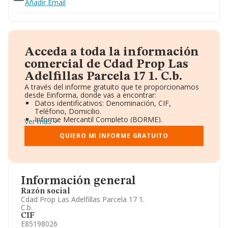
Añadir Email
Acceda a toda la información
comercial de Cdad Prop Las
Adelfillas Parcela 17 1. C.b.
A través del informe gratuito que te proporcionamos
desde Einforma, donde vas a encontrar:
Datos identificativos: Denominación, CIF,
Teléfono, Domicilio.
Informe Mercantil Completo (BORME).
Ver más
Gráficos de Evolución Ventas y Empleados.
Consejo de Administración y Administradores.
QUIERO MI INFORME GRATUITO
Directivos y Ejecutivos.
Accionistas.
Participaciones y Vinculaciones en otras empresas.
Artículos de prensa publicados sobre la empresa.
Información oficial y registral complementaria.
Información general
Razón social
Cdad Prop Las Adelfillas Parcela 17 1.
C.b.
CIF
E85198026