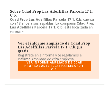
Sobre Cdad Prop Las Adelfillas Parcela 17 1.
C.b.
Cdad Prop Las Adelfillas Parcela 17 1. C.b.
cuenta
con 18 años a sus espaldas. La compañía
Cdad Prop
Las Adelfillas Parcela 17 1. C.b.
está localizada en
Calle Nuñez de Balboa, 46 - 1 B. Su actividad CNAE se
Ver más
ubica dentro de 8299 - Otras actividades de apoyo a las
empresas n.c.o.p..
Cdad Prop Las Adelfillas Parcela
17 1. C.b.
tiene un modelo de sociedad Comunidad de
Ver el informe ampliado de Cdad Prop
bienes.
Las Adelfillas Parcela 17 1. C.b. ¡Es
gratis!
Regístrate en eInforma y te regalamos el
Informe Ampliado de esta empresa.
VER INFORME AMPLIADO DE CDAD
PROP LAS ADELFILLAS PARCELA 17 1.
C.B.