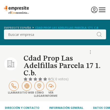
EMPRESITE ESPAÑA
CDAD PROP LAS ADELFILLAS PARCELA 17 1. C.B.
Buscar
Cdad Prop Las
Adelfillas Parcela 17 1.
C.b.
0
/5
( 0 votos)
LLAMAR
SITIO WEB
CÓMO
VER
LLEGAR
INFORME
DIRECCIÓN Y CONTACTO
INFORMACIÓN GENERAL
DATOS COM