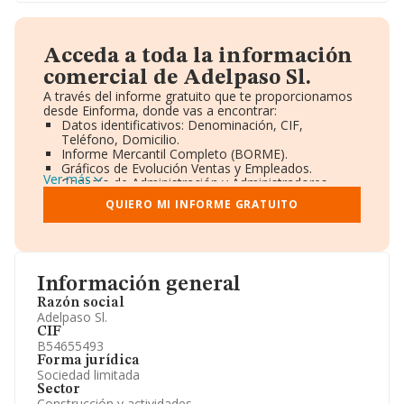
Acceda a toda la información
comercial de Adelpaso Sl.
A través del informe gratuito que te proporcionamos
desde Einforma, donde vas a encontrar:
Datos identificativos: Denominación, CIF,
Teléfono, Domicilio.
Informe Mercantil Completo (BORME).
Gráficos de Evolución Ventas y Empleados.
Ver más
Consejo de Administración y Administradores.
Directivos y Ejecutivos.
QUIERO MI INFORME GRATUITO
Accionistas.
Participaciones y Vinculaciones en otras empresas.
Artículos de prensa publicados sobre la empresa.
Información oficial y registral complementaria.
Información general
Razón social
Adelpaso Sl.
CIF
B54655493
Forma jurídica
Sociedad limitada
Sector
Construcción y actividades