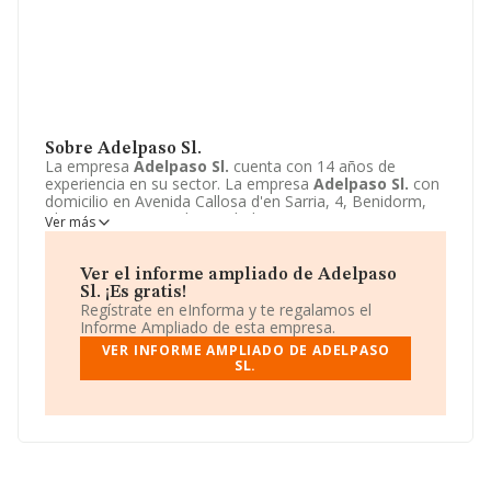
Sobre Adelpaso Sl.
La empresa
Adelpaso Sl.
cuenta con 14 años de
experiencia en su sector. La empresa
Adelpaso Sl.
con
domicilio en Avenida Callosa d'en Sarria, 4, Benidorm,
Alicante. Su principal actividad CNAE es 4101 -
Ver más
Construcción de edificios residenciales. La empresa
Adelpaso Sl.
está inscrita como Sociedad limitada.
Ver el informe ampliado de Adelpaso
Sl. ¡Es gratis!
Regístrate en eInforma y te regalamos el
Informe Ampliado de esta empresa.
VER INFORME AMPLIADO DE ADELPASO
SL.