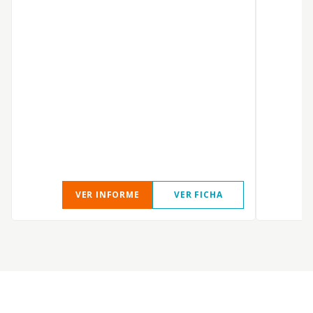
T
VER INFORME
VER FICHA