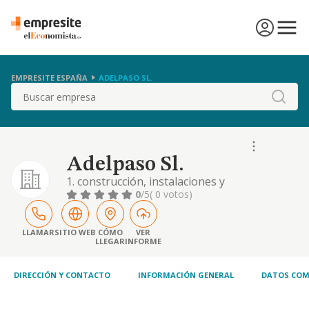
EMPRESITE ESPAÑA
ADELPASO SL.
Buscar
Adelpaso Sl.
1. construcción, instalaciones y
mantenimiento. 2. comercio al por mayor yal
0
/5
( 0 votos)
por menor. distribución comercial.
importación y exportación. 3. actividades
inmobiliarias. 4. actividades profesionales. 5.
LLAMAR
SITIO WEB
CÓMO
VER
LLEGAR
INFORME
industrias manufactureras y textiles. 6.
turismo, hostelería y restauración. 7.
prestación de ser
DIRECCIÓN Y CONTACTO
INFORMACIÓN GENERAL
DATOS COM