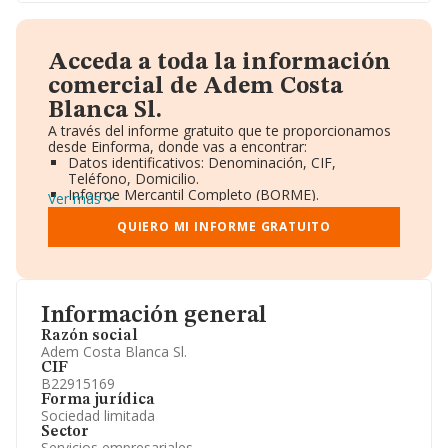
Acceda a toda la información
comercial de Adem Costa
Blanca Sl.
A través del informe gratuito que te proporcionamos
desde Einforma, donde vas a encontrar:
Datos identificativos: Denominación, CIF,
Teléfono, Domicilio.
Informe Mercantil Completo (BORME).
Ver más
Gráficos de Evolución Ventas y Empleados.
Consejo de Administración y Administradores.
QUIERO MI INFORME GRATUITO
Directivos y Ejecutivos.
Accionistas.
Participaciones y Vinculaciones en otras empresas.
Artículos de prensa publicados sobre la empresa.
Información oficial y registral complementaria.
Información general
Razón social
Adem Costa Blanca Sl.
CIF
B22915169
Forma jurídica
Sociedad limitada
Sector
Servicios empresariales