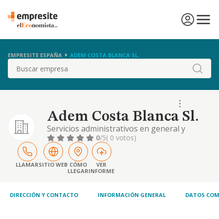
EMPRESITE ESPAÑA
ADEM COSTA BLANCA SL.
Buscar
Adem Costa Blanca Sl.
Servicios administrativos en general y
servicios auxiliares
0
/5
( 0 votos)
LLAMAR
SITIO WEB
CÓMO
VER
LLEGAR
INFORME
DIRECCIÓN Y CONTACTO
INFORMACIÓN GENERAL
DATOS COM