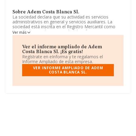
Sobre Adem Costa Blanca Sl.
La sociedad declara que su actividad es servicios
administrativos en general y servicios auxiliares. La
sociedad está inscrita en el Registro Mercantil como
Sociedad Limitada. La actividad de referencia CNAE
Ver más
corresponde a 'Actividades de contabilidad, teneduría de
libros, auditoría y asesoría fiscal', cuyo Código es 6920.
La sociedad no tiene actividad en mercados exteriores.
Ver el informe ampliado de Adem
Costa Blanca Sl. ¡Es gratis!
La empresa española
Adem Costa Blanca S.L
, CIF
Regístrate en eInforma y te regalamos el
B22915169, se encuentra en Calle De La Falzia núm. 2
Informe Ampliado de esta empresa.
Piso 1, (03738), en el municipio de Xabia, en Alicante,
VER INFORME AMPLIADO DE ADEM
Comunidad Valenciana.
COSTA BLANCA SL.
En relación con el sector y disponiendo de los datos de
hasta 56.819 empresas, la facturación en el ámbito
nacional alcanza los 14.430 millones de euros y la media
entre todas las compañías es de 253 mil euros de
ventas. Por último, con el fin de ampliar la información
relativa al ámbito de la empresa, la media de
empleados es de 3. La antigüedad desde la constitución
es de 19 años.