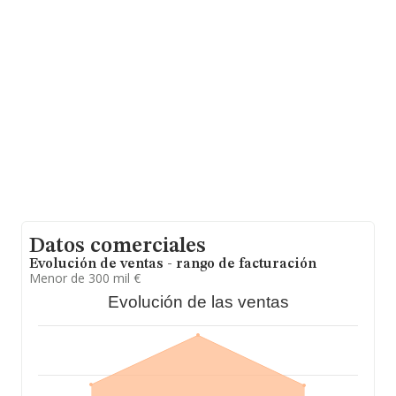
71 millones de euros. Por último, con el fin de ampliar la
información relativa al ámbito de la empresa, la
antigüedad alcanza los 23 años desde la constitución.
La media de empleados de las empresas es de 3.
Datos comerciales
Evolución de ventas - rango de facturación
Menor de 300 mil €
Evolución de las ventas