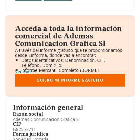
Acceda a toda la información
comercial de Ademas
Comunicacion Grafica Sl
A través del informe gratuito que te proporcionamos
desde Einforma, donde vas a encontrar:
Datos identificativos: Denominación, CIF,
Teléfono, Domicilio.
Informe Mercantil Completo (BORME).
Ver más
Gráficos de Evolución Ventas y Empleados.
Consejo de Administración y Administradores.
QUIERO MI INFORME GRATUITO
Directivos y Ejecutivos.
Accionistas.
Participaciones y Vinculaciones en otras empresas.
Artículos de prensa publicados sobre la empresa.
Información oficial y registral complementaria.
Información general
Razón social
Ademas Comunicacion Grafica Sl
CIF
B82557711
Forma jurídica
Sociedad limitada