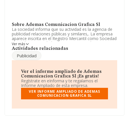
Sobre Ademas Comunicacion Grafica Sl
La sociedad informa que su actividad es la agencia de
publicidad relaciones públicas y similares,. La empresa
aparece inscrita en el Registro Mercantil como Sociedad
Limitada. Su actividad CNAE es 'Servicios de
Ver más
preimpresión y preparación de soportes' con código
Actividades relacionadas
1813. La empresa no tiene actividad en mercados
Publicidad
exteriores.
El correo electrónico es
ademascom@telefonica.net
.
Ver el informe ampliado de Ademas
La compañía
Ademas Comunicación Grafica S.L
, CIF
Comunicacion Grafica Sl ¡Es gratis!
B82557711, está situada en Calle Sierra Nevada núm.
Regístrate en eInforma y te regalamos el
17, (28860), en el municipio de Paracuellos De Jarama,
Informe Ampliado de esta empresa.
Madrid.
VER INFORME AMPLIADO DE ADEMAS
COMUNICACION GRAFICA SL
En base a la información de la que dispone INFORMA
sobre 1.152 compañías, la facturación en el ámbito
nacional alcanza los 363 millones de euros y se calcula
un promedio de facturación de 315 mil euros entre
todas las compañías. En relación con la información de
la provincia de Madrid, en la base de datos INFORMA
constan 303 empresas, cuyas ventas han obtenido los