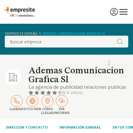
EMPRESITE ESPAÑA
ADEMAS COMUNICACION GRAFICA SL
Buscar
Ademas Comunicacion
Grafica Sl
La agencia de publicidad relaciones publicas
y similares,
0
/5
( 0 votos)
LLAMAR
SITIO WEB
CÓMO
VER
LLEGAR
INFORME
DIRECCIÓN Y CONTACTO
INFORMACIÓN GENERAL
DATOS COM