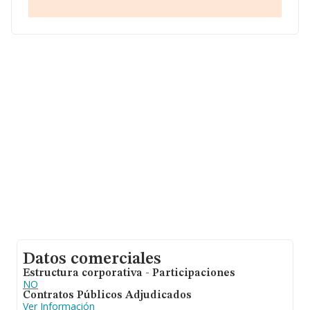
de euros y la media de facturación de ventas entre
todas las compañías alcanza los 105 mil euros. En
cuanto a la información relativa a la provincia de
Madrid, en la base de datos de INFORMA aparecen
16384 empresas, cuyas ventas han alcanzado los 4.260
millones de euros. Como información adicional de
interés, la antigüedad alcanza los 13 años desde la
constitución. Los empleados de media son 1.
Datos comerciales
Estructura corporativa - Participaciones
NO
Contratos Públicos Adjudicados
Ver Información