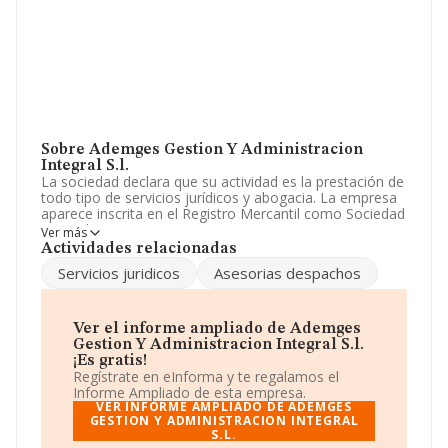
Sobre Ademges Gestion Y Administracion
Integral S.l.
La sociedad declara que su actividad es la prestación de
todo tipo de servicios jurídicos y abogacia. La empresa
aparece inscrita en el Registro Mercantil como Sociedad
Limitada. Tiene CNAE: 6811 - '%cnae%'. La empresa no
Ver más
tiene actividad en mercados exteriores.
Actividades relacionadas
Servicios juridicos
Asesorias despachos
Para comunicarse con sus oficinas, el número de
teléfono es 918912804.
La empresa española
Ademges Gestión y
Ver el informe ampliado de Ademges
Administracion Integral S.L
, NIF B84238716, está
Gestion Y Administracion Integral S.l.
situada en Calle Del Rey núm. 74, (28300), Aranjuez,
¡Es gratis!
Madrid.
Regístrate en eInforma y te regalamos el
Informe Ampliado de esta empresa.
Con los datos a disposición de INFORMA sobre 67.991
VER INFORME AMPLIADO DE ADEMGES
empresas pertenecientes al sector, en el ámbito
GESTION Y ADMINISTRACION INTEGRAL
S.L.
nacional la facturación alcanza la cifra de 7.139 millones