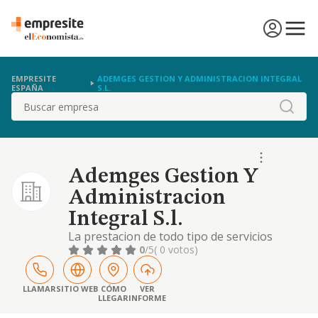
EMPRESITE
ADEMGES GESTION Y ADMINISTRACION INTEGRAL
ESPAÑA
S.L.
Buscar
Ademges Gestion Y
Administracion
Integral S.l.
La prestacion de todo tipo de servicios
juridicos y abogacia
0
/5
( 0 votos)
LLAMAR
SITIO WEB
CÓMO
VER
LLEGAR
INFORME