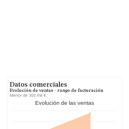
compañías asciende a los 128 mil euros. Respecto a la
información de la provincia (hablamos de Las Palmas),
en la base de datos de INFORMA aparecen 5162
empresas, cuyas ventas han obtenido los 406 millones
de euros. Para aportar ulterior información de interés en
el ámbito sectorial, la media de antigüedad desde la
constitución es de 20 años. Los empleados de media
son 1.
Datos comerciales
Evolución de ventas - rango de facturación
Menor de 300 mil €
Evolución de las ventas