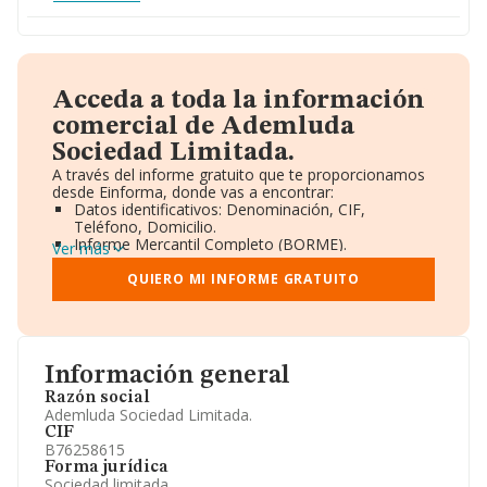
Acceda a toda la información
comercial de Ademluda
Sociedad Limitada.
A través del informe gratuito que te proporcionamos
desde Einforma, donde vas a encontrar:
Datos identificativos: Denominación, CIF,
Teléfono, Domicilio.
Informe Mercantil Completo (BORME).
Ver más
Gráficos de Evolución Ventas y Empleados.
Consejo de Administración y Administradores.
QUIERO MI INFORME GRATUITO
Directivos y Ejecutivos.
Accionistas.
Participaciones y Vinculaciones en otras empresas.
Artículos de prensa publicados sobre la empresa.
Información oficial y registral complementaria.
Información general
Razón social
Ademluda Sociedad Limitada.
CIF
B76258615
Forma jurídica
Sociedad limitada