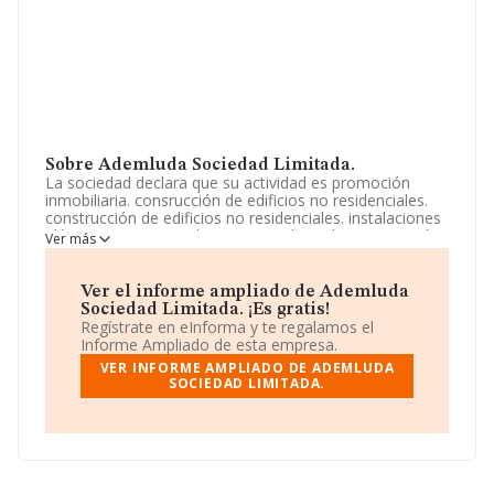
Sobre Ademluda Sociedad Limitada.
La sociedad declara que su actividad es promoción
inmobiliaria. consrucción de edificios no residenciales.
construcción de edificios no residenciales. instalaciones
eléctricas. otras instalaciones en obras de construcción.
Ver más
otro acabado de edificios. alquiler de bienes
inmobiliarios. La sociedad está registrada como
Sociedad Limitada. Su actividad CNAE es '%cnae%' con
Ver el informe ampliado de Ademluda
código 6812. No realiza actividad de importación y/o
Sociedad Limitada. ¡Es gratis!
exportación.
Regístrate en eInforma y te regalamos el
Informe Ampliado de esta empresa.
La empresa
Ademluda Sociedad Limitada
, CIF
VER INFORME AMPLIADO DE ADEMLUDA
B76258615, tiene domicilio fiscal en Calle Pio Xii núm.
SOCIEDAD LIMITADA.
137, (35460), Galdar, en Las Palmas, Islas Canarias.
Con los datos a disposición de INFORMA sobre 231.218
empresas pertenecientes al sector, la facturación en el
ámbito nacional alcanza los 29.817 millones de euros y
el promedio de la facturación de ventas entre todas las