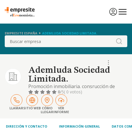
EMPRESITE ESPAÑA
ADEMLUDA SOCIEDAD LIMITADA.
Buscar
Ademluda Sociedad
Limitada.
Promoción inmobiliaria. consrucción de
edificios no residenciales. construcción de
0
/5
( 0 votos)
edificios no residenciales. instalaciones
eléctricas. otras instalaciones en obras de
construcción. otro acabado de edificios.
LLAMAR
SITIO WEB
CÓMO
VER
LLEGAR
INFORME
alquiler de bienes inmobiliarios..
DIRECCIÓN Y CONTACTO
INFORMACIÓN GENERAL
DATOS COM