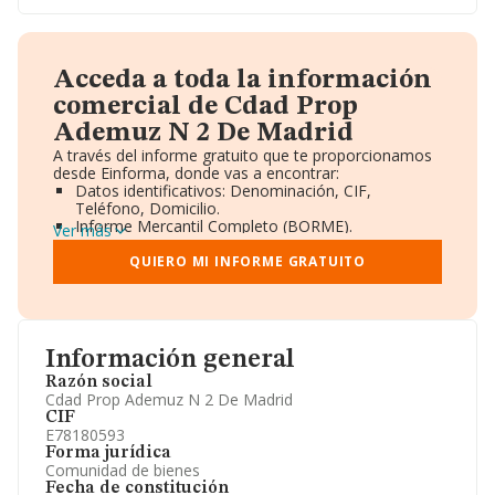
Acceda a toda la información
comercial de Cdad Prop
Ademuz N 2 De Madrid
A través del informe gratuito que te proporcionamos
desde Einforma, donde vas a encontrar:
Datos identificativos: Denominación, CIF,
Teléfono, Domicilio.
Informe Mercantil Completo (BORME).
Ver más
Gráficos de Evolución Ventas y Empleados.
Consejo de Administración y Administradores.
QUIERO MI INFORME GRATUITO
Directivos y Ejecutivos.
Accionistas.
Participaciones y Vinculaciones en otras empresas.
Artículos de prensa publicados sobre la empresa.
Información oficial y registral complementaria.
Información general
Razón social
Cdad Prop Ademuz N 2 De Madrid
CIF
E78180593
Forma jurídica
Comunidad de bienes
Fecha de constitución