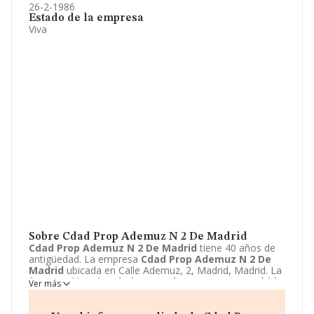
26-2-1986
Estado de la empresa
Viva
Sobre Cdad Prop Ademuz N 2 De Madrid
Cdad Prop Ademuz N 2 De Madrid
tiene 40 años de
antigüedad. La empresa
Cdad Prop Ademuz N 2 De
Madrid
ubicada en Calle Ademuz, 2, Madrid, Madrid. La
forma jurídica de
Cdad Prop Ademuz N 2 De Madrid
Ver más
es Comunidad de bienes.