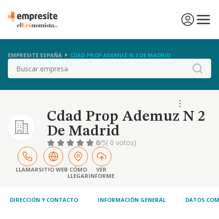
EMPRESITE ESPAÑA
CDAD PROP ADEMUZ N 2 DE MADRID
Buscar
Cdad Prop Ademuz N 2
De Madrid
0
/5
( 0 votos)
LLAMAR
SITIO WEB
CÓMO
VER
LLEGAR
INFORME
DIRECCIÓN Y CONTACTO
INFORMACIÓN GENERAL
DATOS COM