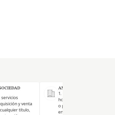
SOCIEDAD
AMBAR OCEAN SL.
1. La actuación como socieda
 servicios
holding mediante la Constitu
dquisición y venta
o participación en el capital d
cualquier título,
entidades residentes y no