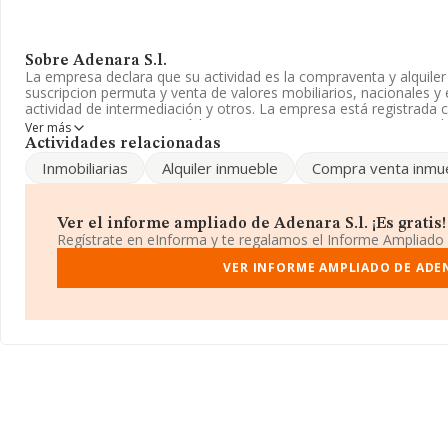
Sobre Adenara S.l.
La empresa declara que su actividad es la compraventa y alquile
suscripcion permuta y venta de valores mobiliarios, nacionales y 
actividad de intermediación y otros. La empresa está registrada
CNAE es '%cnae%' con código 6421. La empresa no tiene activid
Ver más
Actividades relacionadas
La plantilla permanece igual y teniendo en cuenta la informació
Inmobiliarias
Alquiler inmueble
Compra venta inmu
con un número de empleados inferior a la media de sector.
La compañía
Adenara S.L
, B81752917, tiene domicilio fiscal en
Madrid, Madrid.
Ver el informe ampliado de Adenara S.l. ¡Es gratis!
Regístrate en eInforma y te regalamos el Informe Ampliado
En relación con el sector y disponiendo de los datos de hasta 45.
facturación asciende a 71.120 millones de euros y en 2024 la me
VER INFORME AMPLIADO DE ADEN
las compañías alcanza los 1 millón de euros. Respecto a la infor
Madrid), en la base de datos INFORMA constan 15382 empresas,
millones de euros. Por último, con el fin de ampliar la informació
media de empleados es de 2. La antigüedad desde la constitución