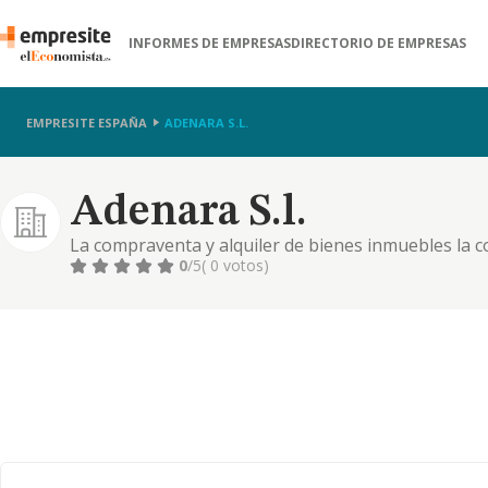
INFORMES DE EMPRESAS
DIRECTORIO DE EMPRESAS
EMPRESITE ESPAÑA
ADENARA S.L.
Adenara S.l.
La compraventa y alquiler de bienes inmuebles la 
mobiliarios, nacionales y extranjeros, por cuenta pr
0
/5
( 0 votos)