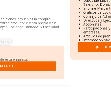
Datos identificat
Teléfono, Domicil
Informe Mercant
Gráficos de Evol
Consejo de Admin
r de bienes inmuebles la compra
Directivos y Ejecu
extranjeros, por cuenta propia y sin
Accionistas.
 como Sociedad Limitada. Su actividad
Participaciones y
ad en mercados exteriores.
empresas.
Artículos de pre
n a disposición de INFORMA, ha contado
Información ofici
ebles
QUIERO M
 Calle López De Hoyos núm. 11, (28006),
 de esta empresa.
306 empresas, a nivel nacional la
dia de facturación de ventas entre todas
ARA S.L.
mación de la provincia (hablamos de
 con ventas en el año 2024 de 34.660
n relativa al ámbito de la empresa, la
 es de 8 años.