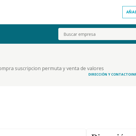
AÑA
Buscar
compra suscripcion permuta y venta de valores
opia y sin actividad de intermediacion y otros.
DIRECCIÓN Y CONTACTO
IN