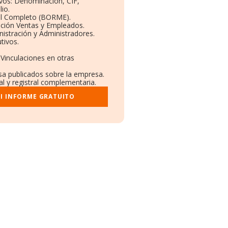
ivos: Denominación, CIF,
io.
il Completo (BORME).
ución Ventas y Empleados.
istración y Administradores.
tivos.
 Vinculaciones en otras
nsa publicados sobre la empresa.
al y registral complementaria.
I INFORME GRATUITO