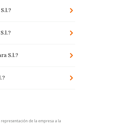
S.l.?
S.l.?
ra S.l.?
.?
u representación de la empresa a la