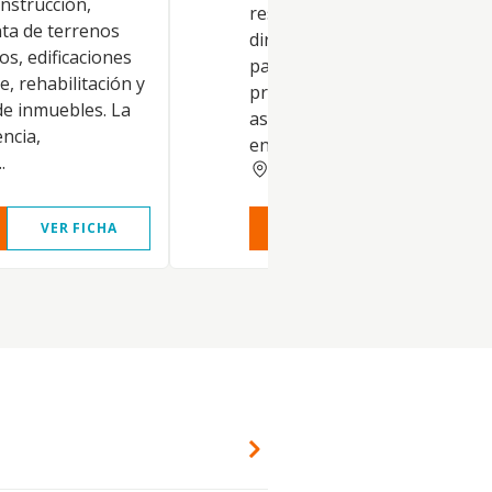
nstrucción,
residentes en territorio espa
ta de terrenos
dirigiendo y gestionando dic
os, edificaciones
participaciones así como la
e, rehabilitación y
prestación de servicios de
e inmuebles. La
asesoramiento y apoyo a las
encia,
entidades participadas...
.
MADRID
VER FICHA
VER INFORME
VER FIC