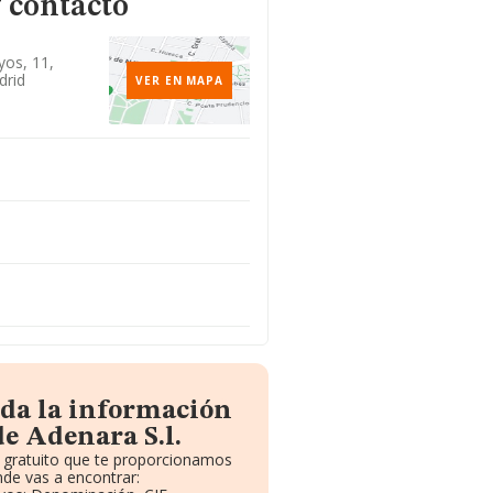
 contacto
yos, 11,
drid
VER EN MAPA
oda la información
e Adenara S.l.
e gratuito que te proporcionamos
de vas a encontrar: