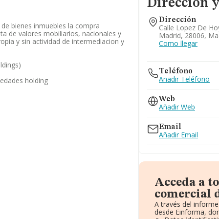
Dirección y
Dirección
r de bienes inmuebles la compra
Calle Lopez De Ho
ta de valores mobiliarios, nacionales y
Madrid, 28006, Ma
opia y sin actividad de intermediacion y
Como llegar
ldings)
Teléfono
Añadir Teléfono
iedades holding
Web
Añadir Web
Email
Añadir Email
Acceda a t
comercial d
A través del inform
desde Einforma, don