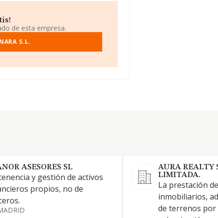
is!
iado de esta empresa.
NARA S.L.
ANOR ASESORES SL
AURA REALTY 
LIMITADA.
tenencia y gestión de activos
La prestación de
ancieros propios, no de
inmobiliarios, a
ceros.
de terrenos por 
MADRID