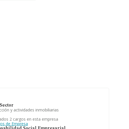
en la base de
ido los 3.155
n el ámbito
. Los
Sector
ción y actividades inmobiliarias
ados 2 cargos en esta empresa
gos de Empresa
sabilidad Social Empresarial