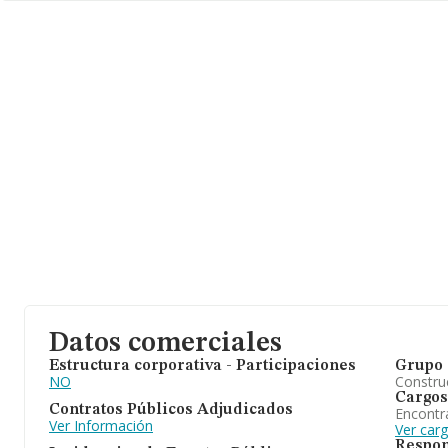
Respecto a la información de la provincia (hablamos de Madrid), 
datos INFORMA constan 8931 empresas, cuyas ventas han obten
millones de euros. Para aportar ulterior información de interés e
sectorial, la antigüedad alcanza los 16 años desde la constitución
empleados de media son 2.
Datos comerciales
Estructura corporativa - Participaciones
Grupo 
NO
Construc
Cargos
Contratos Públicos Adjudicados
Encontr
Ver Información
Ver car
Respon