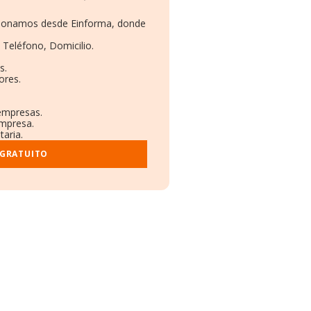
rcionamos desde Einforma, donde
 Teléfono, Domicilio.
s.
ores.
 empresas.
empresa.
taria.
 GRATUITO