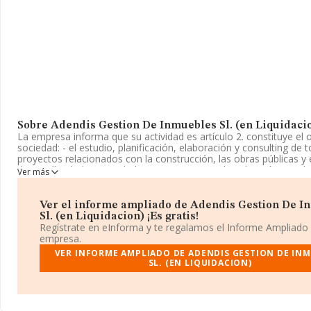
Sobre Adendis Gestion De Inmuebles Sl. (en Liquidaci
La empresa informa que su actividad es artículo 2. constituye el 
sociedad: - el estudio, planificación, elaboración y consulting de 
proyectos relacionados con la construcción, las obras públicas y
desarrollando las actividades necesarias para la utilización y reali
Ver más
mismos.. La empresa está registrada como Sociedad Limitada. La
referencia CNAE corresponde a 'Gestión y administración de la p
inmobiliaria', cuyo Código es 6832. La compañía no tiene activi
Ver el informe ampliado de Adendis Gestion De I
exteriores.
Sl. (en Liquidacion) ¡Es gratis!
Regístrate en eInforma y te regalamos el Informe Ampliado
La empresa española
Adendis Gestión de Inmuebles S.L. (en 
empresa.
con número de identificación fiscal B88003256, tiene domicilio fi
VER INFORME AMPLIADO DE ADENDIS GESTION DE IN
Manoteras núm. 38, (28050), en el municipio de Madrid, Madrid.
SL. (EN LIQUIDACION)
En base a la información de la que dispone INFORMA sobre 36.8
nivel nacional la facturación asciende a 5.912 millones de euros 
la facturación de ventas entre todas las compañías asciende a lo