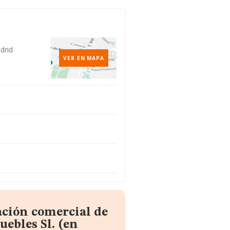
drid
VER EN MAPA
ación comercial de
ebles Sl. (en