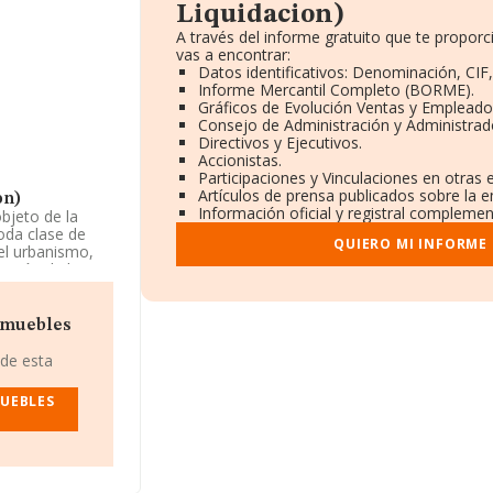
Liquidacion)
A través del informe gratuito que te propo
vas a encontrar:
Datos identificativos: Denominación, CIF,
Informe Mercantil Completo (BORME).
Gráficos de Evolución Ventas y Empleado
Consejo de Administración y Administrad
Directivos y Ejecutivos.
Accionistas.
Participaciones y Vinculaciones en otras
Artículos de prensa publicados sobre la 
on)
Información oficial y registral complemen
objeto de la
toda clase de
QUIERO MI INFORME
 el urbanismo,
zación de los
 actividad de
ropiedad
dad en mercados
nmuebles
 de esta
Liquidacion)
,
scal en Avenida
MUEBLES
50 compañías, a
y el promedio de
s 160 mil euros.