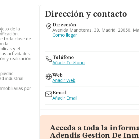
Dirección y contacto
Dirección
bjeto de la
Avenida Manoteras, 38, Madrid, 28050, Ma
nificación,
Como llegar
de toda clase de
on la
blicas y el
las actividades
Teléfono
ión y realización
Añadir Teléfono
ropiedad
Web
ad industrial
Añadir Web
nmobiliarias por
Email
Añadir Email
Acceda a toda la inform
Adendis Gestion De Inmu