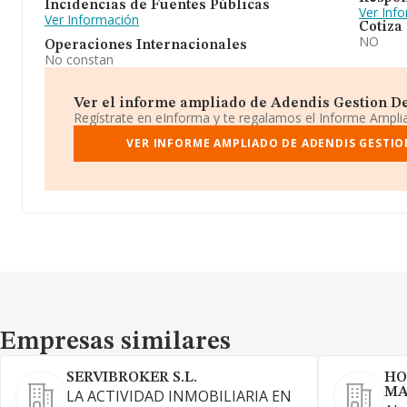
Incidencias de Fuentes Públicas
Ver Inf
Ver Información
Cotiza
NO
Operaciones Internacionales
No constan
Ver el informe ampliado de Adendis Gestion De 
Regístrate en eInforma y te regalamos el Informe Ampl
VER INFORME AMPLIADO DE ADENDIS GESTION
Empresas similares
Empresas similares
SERVIBROKER S.L.
HO
MA
LA ACTIVIDAD INMOBILIARIA EN