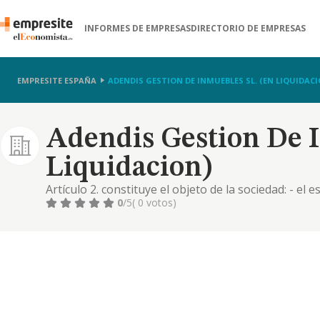
INFORMES DE EMPRESAS
DIRECTORIO DE EMPRESAS
EMPRESITE ESPAÑA
ADENDIS GESTION DE INMUEBLES SL. (EN LIQUIDACI
Adendis Gestion De I
Liquidacion)
Artículo 2. constituye el objeto de la sociedad: - el 
toda clase de proyectos relacionados con la constru
0
/5
( 0 votos)
desarrollando las actividades necesarias para la util