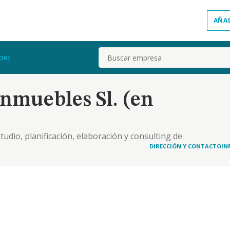
AÑA
Buscar
ON)
nmuebles Sl. (en
estudio, planificación, elaboración y consulting de
cción, las obras públicas y el urbanismo,
DIRECCIÓN Y CONTACTO
IN
ización y realización de los mismos. ..