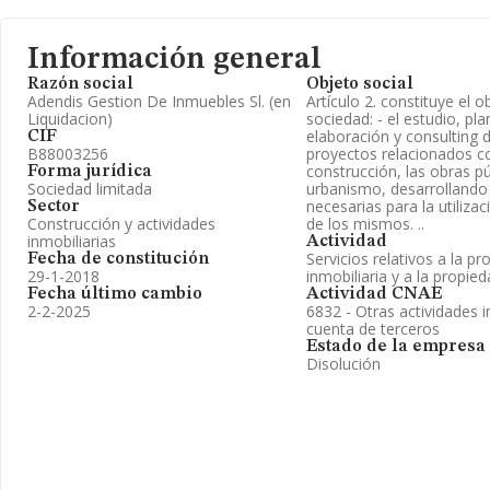
Información general
Razón social
Objeto social
Adendis Gestion De Inmuebles Sl. (en
Artículo 2. constituye el o
Liquidacion)
sociedad: - el estudio, pla
elaboración y consulting 
CIF
B88003256
proyectos relacionados c
construcción, las obras pú
Forma jurídica
Sociedad limitada
urbanismo, desarrollando 
necesarias para la utilizac
Sector
Construcción y actividades
de los mismos. ..
inmobiliarias
Actividad
Servicios relativos a la p
Fecha de constitución
29-1-2018
inmobiliaria y a la propied
Fecha último cambio
Actividad CNAE
2-2-2025
6832 - Otras actividades i
cuenta de terceros
Estado de la empresa
Disolución