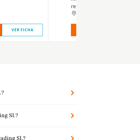
relacionados.
TARRAGONA
VER FICHA
VER INFORME
VER FIC
.?
ing Sl.?
ading Sl.?