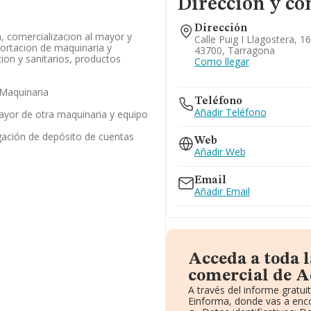
Dirección y co
Dirección
, comercializacion al mayor y
Calle Puig I Llagostera, 16,
ortacion de maquinaria y
43700, Tarragona
ion y sanitarios, productos
Como llegar
Maquinaria
Teléfono
Añadir Teléfono
ayor de otra maquinaria y equipo
gación de depósito de cuentas
Web
Añadir Web
Email
Añadir Email
Acceda a toda 
comercial de A
A través del informe gratu
Einforma, donde vas a enco