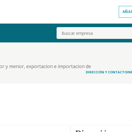
AÑA
Buscar
yor y menor, exportacion e importacion de
ios, productos alimenticios, etc
DIRECCIÓN Y CONTACTO
IN