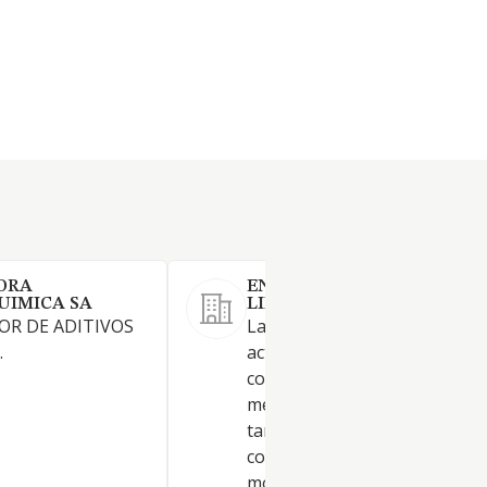
ORA
ENERGY TANKS EU SOCIED
UIMICA SA
LIMITADA.
R DE ADITIVOS
La actividad principal será la
.
actividad de importación y
comercio mayor de equipos
metalúrgicos, depósitos y
tanques, y sus componentes, 
como de piezas mecánicas,
motores y dispositivos