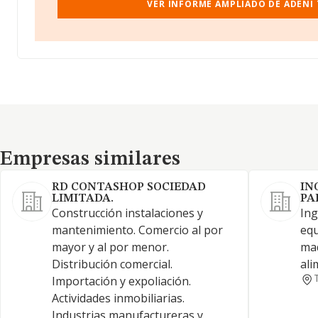
VER INFORME AMPLIADO DE ADENI 
Empresas similares
Empresas similares
RD CONTASHOP SOCIEDAD
IN
LIMITADA.
PA
Construcción instalaciones y
Ing
mantenimiento. Comercio al por
equ
mayor y al por menor.
maq
Distribución comercial.
ali
Importación y expoliación.
Actividades inmobiliarias.
Industrias manufactureras y