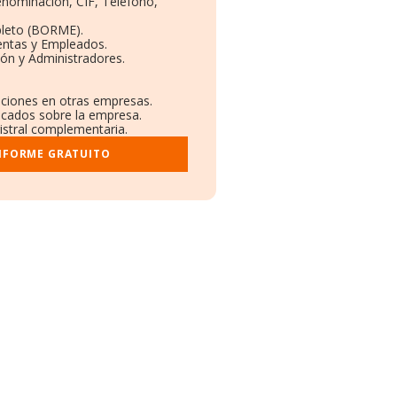
Denominación, CIF, Teléfono,
pleto (BORME).
entas y Empleados.
ón y Administradores.
laciones en otras empresas.
licados sobre la empresa.
gistral complementaria.
INFORME GRATUITO