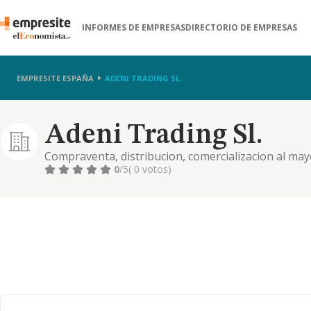
INFORMES DE EMPRESAS
DIRECTORIO DE EMPRESAS
EMPRESITE ESPAÑA
ADENI TRADING SL.
Adeni Trading Sl.
Compraventa, distribucion, comercializacion al ma
maquinaria y materiales de la construccion y sanitar
0
/5
( 0 votos)