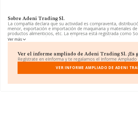
Sobre Adeni Trading Sl.
La compañía declara que su actividad es compraventa, distribuci
menor, exportación e importación de maquinaria y materiales de l
productos alimenticios, etc. La empresa está registrada como S
4664 - 'Comercio al por mayor de maquinaria para la industria tex
Ver más
tricotar'. La sociedad es importadora y exportadora.
La sociedad española
Adeni Trading S.L
, con CIF B66907577, se
Ver el informe ampliado de Adeni Trading Sl. ¡Es g
Llagostera núm. 16, (43700), en el municipio de El Vendrell, en T
Regístrate en eInforma y te regalamos el Informe Ampliado
Con los datos a disposición de INFORMA sobre 13.968 empresas p
VER INFORME AMPLIADO DE ADENI TRA
ámbito nacional la facturación alcanza la cifra de 23.489 millone
promedio de la facturación entre todas las empresas es de 1 mill
información de la provincia de Tarragona, en la base de datos
con ventas de hasta 156 millones de euros. Por último, con el fin
relativa al ámbito de la empresa, la media de empleados es de 4.
constitución es de 20 años.