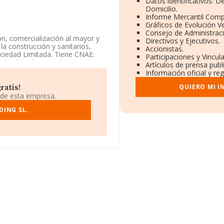
Datos identificativos: 
Domicilio.
Informe Mercantil Com
Gráficos de Evolución V
Consejo de Administraci
ón, comercialización al mayor y
Directivos y Ejecutivos.
a construcción y sanitarios,
Accionistas.
ociedad Limitada. Tiene CNAE:
Participaciones y Vincu
til y de máquinas de coser y
Artículos de prensa pub
Información oficial y re
 encuentra en Calle Puig I
QUIERO MI 
ratis!
arragona, Cataluña.
 de esta empresa.
ertenecientes al sector, en el
DING SL.
s de euros y se estima que el
ón de euros. En relación con la
 INFORMA constan 227 empresas,
 de ampliar la información
 La antigüedad desde la