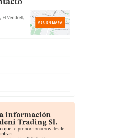
ntacto
 El Vendrell,
VER EN MAPA
la información
deni Trading Sl.
ito que te proporcionamos desde
ntrar: