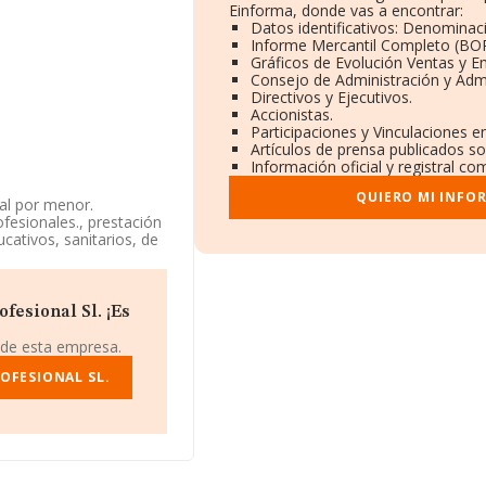
Einforma, donde vas a encontrar:
Datos identificativos: Denominaci
Informe Mercantil Completo (BO
Gráficos de Evolución Ventas y E
Consejo de Administración y Admi
Directivos y Ejecutivos.
Accionistas.
Participaciones y Vinculaciones e
Artículos de prensa publicados s
Información oficial y registral c
QUIERO MI INFO
al por menor.
ofesionales., prestación
ucativos, sanitarios, de
La empresa es una
jurídicas', código 6910.
fesional Sl. ¡Es
 teniendo en cuenta la
o de empleados por
 de esta empresa.
OFESIONAL SL.
2, está situada en
ncia de Pontevedra,