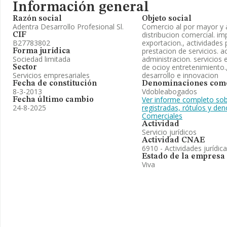
Información general
Razón social
Objeto social
Adentra Desarrollo Profesional Sl.
Comercio al por mayor y 
distribucion comercial. im
CIF
B27783802
exportacion., actividades 
prestacion de servicios. a
Forma jurídica
Sociedad limitada
administracion. servicios 
de ocioy entretenimiento.,
Sector
Servicios empresariales
desarrollo e innovacion
Fecha de constitución
Denominaciones come
8-3-2013
Vdobleabogados
Ver informe completo sob
Fecha último cambio
24-8-2025
registradas, rótulos y de
Comerciales
Actividad
Servicio jurídicos
Actividad CNAE
6910 - Actividades jurídic
Estado de la empresa
Viva