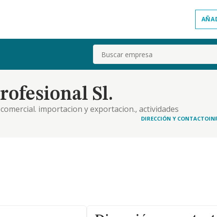
AÑA
Buscar
ofesional Sl.
comercial. importacion y exportacion., actividades
de gestion y administracion. servicios educativos,
DIRECCIÓN Y CONTACTO
IN
, desarrollo e innovacion