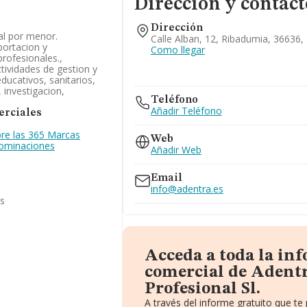
Dirección y contact
Dirección
al por menor.
Calle Alban, 12, Ribadumia, 36636,
portacion y
Como llegar
profesionales.,
ctividades de gestion y
educativos, sanitarios,
 investigacion,
Teléfono
Añadir Teléfono
rciales
re las 365 Marcas
Web
nominaciones
Añadir Web
Email
info@adentra.es
as
Acceda a toda la in
comercial de Adentr
Profesional Sl.
A través del informe gratuito que t