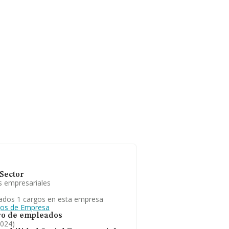
.030 empresas, la
euros y en 2024 la media
224 mil euros. Respecto
 base de datos de
4 millones de euros.
 de la empresa, la
edia de empleados es de
Sector
s empresariales
ados 1 cargos en esta empresa
gos de Empresa
o de empleados
2024)