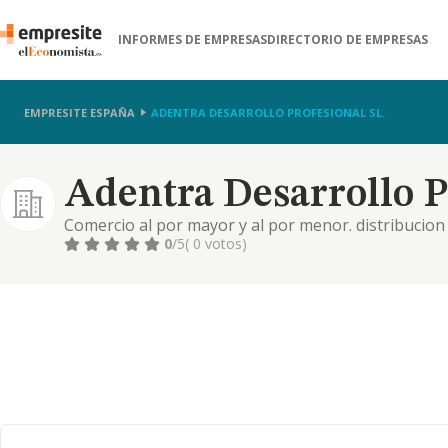
INFORMES DE EMPRESAS
DIRECTORIO DE EMPRESAS
EMPRESITE ESPAÑA
ADENTRA DESARROLLO PROFESIONAL SL.
Adentra Desarrollo Pr
Comercio al por mayor y al por menor. distribucion 
profesionales., prestacion de servicios. actividades 
0
/5
( 0 votos)
sanitarios, de ocioy entretenimiento., investigacion