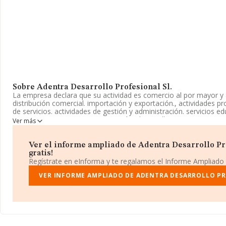
Sobre Adentra Desarrollo Profesional Sl.
La empresa declara que su actividad es comercio al por mayor y 
distribución comercial. importación y exportación., actividades pr
de servicios. actividades de gestión y administración. servicios ed
ocioy entretenimiento., investigación, desarrollo e innovacion. 
Ver más
Sociedad Limitada. Clasifica su actividad CNAE como 'Actividades 
La empresa no tiene actividad en mercados exteriores.
Ver el informe ampliado de Adentra Desarrollo Pro
En el último año el número de empleados ha permanecido igual y
gratis!
información disponible en INFORMA, ha dispuesto de un númer
Regístrate en eInforma y te regalamos el Informe Ampliado
debajo de la media de sector.
VER INFORME AMPLIADO DE ADENTRA DESARROLLO PR
El correo electrónico es
info@adentra.es
.
La empresa
Adentra Desarrollo Profesional S.L
, CIF B2778380
Calle Alban núm. 12, (36636), Ribadumia (santa Eulalia P.), provi
Galicia.