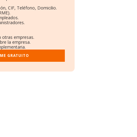
ón, CIF, Teléfono, Domicilio.
RME).
mpleados.
nistradores.
n otras empresas.
obre la empresa.
omplementaria.
RME GRATUITO