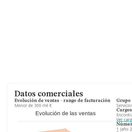
En relación con el sector y disponiendo de los datos de hasta 28
facturación en el ámbito nacional alcanza los 6.290 millones de 
de facturación de ventas entre todas las compañías alcanza los 
a la información de la provincia (hablamos de Pontevedra), en la
INFORMA aparecen 352 empresas, con ventas en 2024 de hasta 3
Por último, con el fin de ampliar la información relativa al ámbito
media de antigüedad desde la constitución es de 14 años. La m
2.
Datos comerciales
Evolución de ventas - rango de facturación
Grupo 
Menor de 300 mil €
Servicio
Cargos
Evolución de las ventas
Encontr
Ver car
Númer
1 (año 