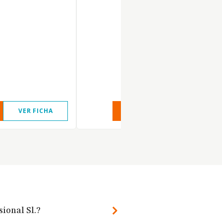
VER FICHA
VER INFORME
VER FIC
sional Sl.?