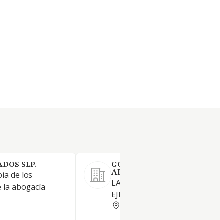
DOS SLP.
GONZALEZ-LAGO & PAINCE
ABOGADOS SL PROFESION
pia de los
LA ACTIVIDAD PROPIA DEL
 la abogacía
EJERCICIO DE LA ABOGACIA.
PONTEVEDRA