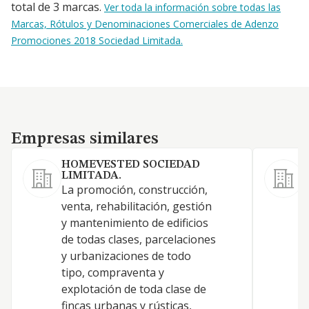
total de 3 marcas.
Ver toda la información sobre todas las
Marcas, Rótulos y Denominaciones Comerciales de Adenzo
Promociones 2018 Sociedad Limitada.
Empresas similares
Empresas similares
HOMEVESTED SOCIEDAD
LIMITADA.
La promoción, construcción,
-
venta, rehabilitación, gestión
i
y mantenimiento de edificios
d
de todas clases, parcelaciones
l
y urbanizaciones de todo
s
tipo, compraventa y
c
explotación de toda clase de
r
fincas urbanas y rústicas,
a