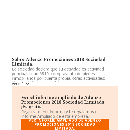
Sobre Adenzo Promociones 2018 Sociedad
Limitada.
La sociedad declara que su actividad es actividad
principal: cnae 6810. compraventa de bienes
inmobiliarios por cuenta propia. otras actividades:
alquiler de bienes inmobiliarios por cuenta propia.
Ver más
construcción y rehabilitación de edificaciones. las
actividades comprendidas en el objeto social podrán ser
realizadas por la sociedad tanto d. La sociedad está
Ver el informe ampliado de Adenzo
inscrita en el Registro Mercantil como Sociedad
Promociones 2018 Sociedad Limitada.
Limitada. La actividad de referencia CNAE corresponde
¡Es gratis!
a '%cnae%', cuyo Código es 6811. No realiza actividad
Regístrate en eInforma y te regalamos el
de importación y/o exportación.
Informe Ampliado de esta empresa.
VER INFORME AMPLIADO DE ADENZO
El número de empleados ha bajado un 100% y según
PROMOCIONES 2018 SOCIEDAD
LIMITADA.
los datos a disposición de INFORMA, ha tenido un