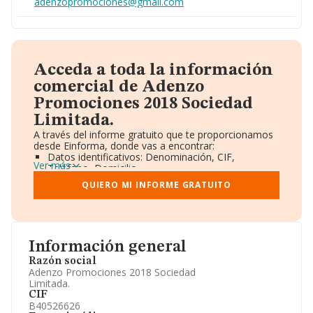
adenzopromociones@gmail.com
Acceda a toda la información
comercial de Adenzo
Promociones 2018 Sociedad
Limitada.
A través del informe gratuito que te proporcionamos
desde Einforma, donde vas a encontrar:
Datos identificativos: Denominación, CIF,
Ver más
Teléfono, Domicilio.
Informe Mercantil Completo (BORME).
QUIERO MI INFORME GRATUITO
Gráficos de Evolución Ventas y Empleados.
Consejo de Administración y Administradores.
Directivos y Ejecutivos.
Accionistas.
Participaciones y Vinculaciones en otras empresas.
Información general
Artículos de prensa publicados sobre la empresa.
Información oficial y registral complementaria.
Razón social
Adenzo Promociones 2018 Sociedad
Limitada.
CIF
B40526626