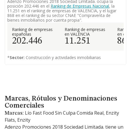
Adenzo Promociones 2018 Sociedad Limitada. ocupa la
posición 202.446 en el
Ranking de Empresas Nacional
, la
11.251 en el ranking de empresas de VALENCIA, y el lugar
868 en el ranking de su sector CNAE "Compraventa de
bienes inmobiliarios por cuenta propia".
Ranking de empresas
Ranking de empresas
Rankin
españolas
en VALENCIA
en el 
202.446
11.251
86
*
Sector:
Construcción y actividades inmobiliarias
Marcas, Rótulos y Denominaciones Comerciales
Marcas, Rótulos y Denominaciones
Comerciales
Lío Fast Food Sin Culpa Comida Real, Enzity
Marcas:
Flats, Enzity
Adenzo Promociones 2018 Sociedad Limitada. tiene un