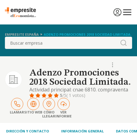
EMPRESITE ESPAÑA
ADENZO PROMOCIONES 2018 SOCIEDAD LIMITADA.
Buscar
Adenzo Promociones
2018 Sociedad Limitada.
Actividad principal: cnae 6810. compraventa
de bienes inmobiliarios por cuenta propia.
5
/5
( 1 votos)
otras actividades: alquiler de bienes
inmobiliarios por cuenta propia.
construcción y rehabilitación de
LLAMAR
SITIO WEB
CÓMO
VER
LLEGAR
INFORME
edificaciones. las actividades comprendidas
en el objeto social podrán ser realizadas por
la sociedad tanto d
DIRECCIÓN Y CONTACTO
INFORMACIÓN GENERAL
DATOS COM