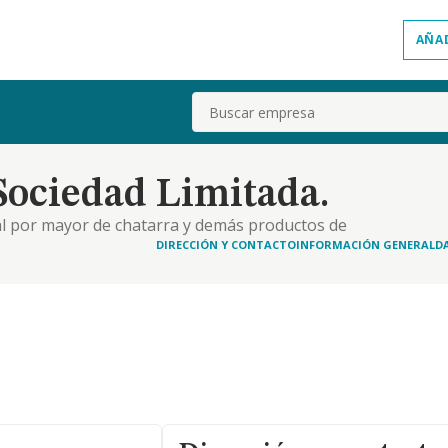
AÑA
Buscar
Sociedad Limitada.
o al por mayor de chatarra y demás productos de
grasas y otros derivados oleicos, de origen tanto
DIRECCIÓN Y CONTACTO
INFORMACIÓN GENERAL
D
iones de fabricación de biocombustibles, u otras.