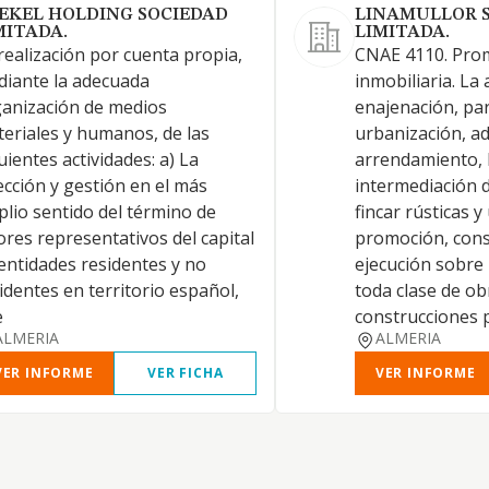
EKEL HOLDING SOCIEDAD
LINAMULLOR 
MITADA.
LIMITADA.
realización por cuenta propia,
CNAE 4110. Pro
iante la adecuada
inmobiliaria. La 
anización de medios
enajenación, par
eriales y humanos, de las
urbanización, ad
uientes actividades: a) La
arrendamiento, 
ección y gestión en el más
intermediación d
lio sentido del término de
fincar rústicas y
ores representativos del capital
promoción, cons
entidades residentes y no
ejecución sobre
identes en territorio español,
toda clase de ob
e
construcciones 
ALMERIA
ALMERIA
VER INFORME
VER FICHA
VER INFORME