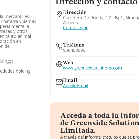
Dirección y contacto
Dirección
 la mercantil es
Carretera De Ronda, 17 - Bj 1, Almeri
 chatarra y demás
Almeria
pecialmente la
Como llegar
grasas y otros
gen tanto animal
loración en
Teléfono
ón de
950450696
ldings)
Web
www.greensidesolutions.com
iedades holding
Email
Añadir Email
Acceda a toda la inf
de Greenside Solutio
Limitada.
A través del informe gratuito que te 