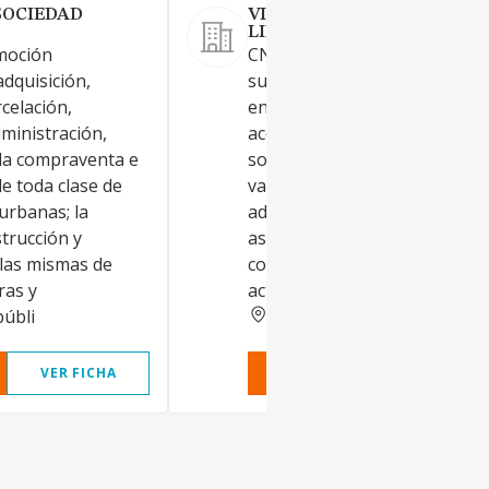
SOCIEDAD
VIA LM GESTION SOCIEDA
LIMITADA.
moción
CNAE 6420 La adquisición,
adquisición,
suscripción, tenencia, disfrute
celación,
enajenación y administración
ministración,
acciones y participaciones
la compraventa e
sociales, la dirección y gestió
e toda clase de
valores representativos de
 urbanas; la
administración de las socieda
trucción y
así como la dirección, gestión
 las mismas de
control y administración de la
ras y
actividades desarroll
ALMERIA
públi
VER FICHA
VER INFORME
VER FIC