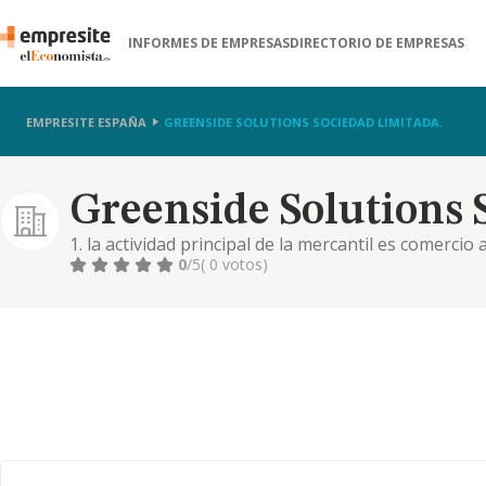
INFORMES DE EMPRESAS
DIRECTORIO DE EMPRESAS
EMPRESITE ESPAÑA
GREENSIDE SOLUTIONS SOCIEDAD LIMITADA.
Greenside Solutions 
1. la actividad principal de la mercantil es comerci
desecho, especialmente la compraventa de aceites, 
0
/5
( 0 votos)
animal como vegetal, para su valoración en instalac