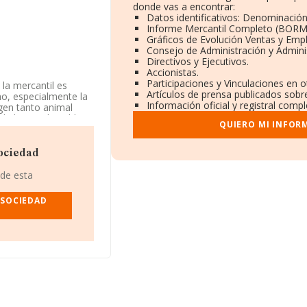
donde vas a encontrar:
Datos identificativos: Denominación
Informe Mercantil Completo (BORM
Gráficos de Evolución Ventas y Emp
Consejo de Administración y Admini
Directivos y Ejecutivos.
Accionistas.
Participaciones y Vinculaciones en 
 la mercantil es
Artículos de prensa publicados sobr
o, especialmente la
Información oficial y registral comp
igen tanto animal
 de biocombustibles,
QUIERO MI INFOR
 actividad CNAE es
cados exteriores.
ociedad
disponible en
de la media de
 de esta
 SOCIEDAD
ndo a los niveles de
 ha perdido 1.510
cuentran mejor
iedad Limitada
y
s empresas que están
stión de Activos
stos más abajo, en la
tas son las
r Riera S.L
y
La
 como
Anzuaiz S.L
y