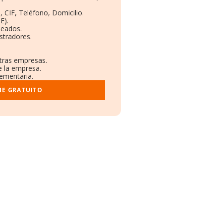
, CIF, Teléfono, Domicilio.
E).
leados.
stradores.
otras empresas.
e la empresa.
lementaria.
ME GRATUITO