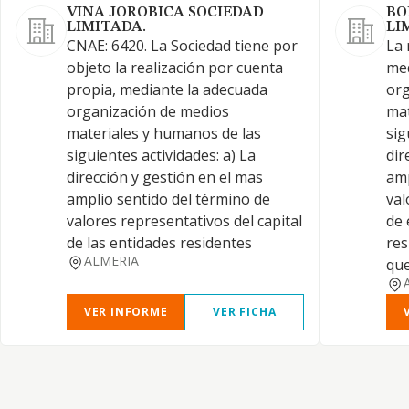
VIÑA JOROBICA SOCIEDAD
BO
LIMITADA.
LI
CNAE: 6420. La Sociedad tiene por
La 
objeto la realización por cuenta
med
propia, mediante la adecuada
org
organización de medios
mat
materiales y humanos de las
sig
siguientes actividades: a) La
dir
dirección y gestión en el mas
amp
amplio sentido del término de
val
valores representativos del capital
de 
de las entidades residentes
res
ALMERIA
qu
VER INFORME
VER FICHA