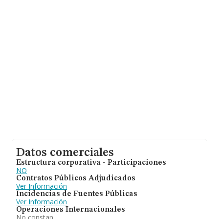
10107 empresas, con ventas de 1.503 millones de
euros. Con el fin de ampliar la información relativa a las
compañías, los empleados de media son 2. La media de
antigüedad desde la constitución es de 17 años.
Datos comerciales
Estructura corporativa - Participaciones
NO
Contratos Públicos Adjudicados
Ver Información
Incidencias de Fuentes Públicas
Ver Información
Operaciones Internacionales
No constan