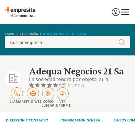
EMPRESITE ESPAÑA
ADEQUA NEGOCIOS 21 SA
Buscar
Adequa Negocios 21 Sa
La sociedad tendra por objeto: a) la
compraventa e intermediacion de toda clase
0
/5
( 0 votos)
de fincas rusticas y urbanas, la promocion y
construccion sobre las mismas de toda clase
de edificaciones, su rehabilitacion, venta o
LLAMAR
SITIO WEB
CÓMO
VER
LLEGAR
INFORME
arrend
DIRECCIÓN Y CONTACTO
INFORMACIÓN GENERAL
DATOS COM