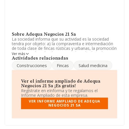
Sobre Adequa Negocios 21 Sa
La sociedad informa que su actividad es la sociedad
tendra por objeto: a) la compraventa e intermediación
de toda clase de fincas rústicas y urbanas, la promoción
y construcción sobre las mismas de toda clase de
Ver más
edificaciones, su rehabilitacion, venta o arrend. La
Actividades relacionadas
empresa aparece inscrita en el Registro Mercantil como
Construcciones
Fincas
Salud medicina
Sociedad Anónima. Tiene CNAE: 4101 - '%cnae%'. La
sociedad no tiene actividad en mercados exteriores.
La empresa
Adequa Negocios 21 S.A
, con CIF
Ver el informe ampliado de Adequa
A98024565, tiene domicilio fiscal en Plaza America núm.
Negocios 21 Sa ¡Es gratis!
1 Piso Primero Pta. Primera, (46004), Valencia,
Regístrate en eInforma y te regalamos el
Comunidad Valenciana.
Informe Ampliado de esta empresa.
VER INFORME AMPLIADO DE ADEQUA
En base a la información de la que dispone INFORMA
NEGOCIOS 21 SA
sobre 188.948 compañías, a nivel nacional la facturación
asciende a 36.783 millones de euros y la media entre
todas las compañías es de 194 mil euros de ventas. En
cuanto a la información relativa a la provincia de
Valencia, en la base de datos de INFORMA aparecen