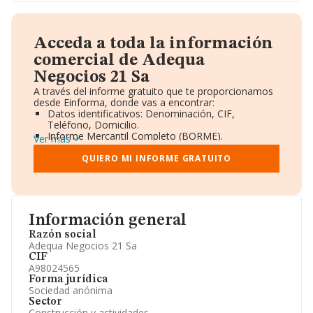
Acceda a toda la información
comercial de Adequa
Negocios 21 Sa
A través del informe gratuito que te proporcionamos
desde Einforma, donde vas a encontrar:
Datos identificativos: Denominación, CIF,
Teléfono, Domicilio.
Informe Mercantil Completo (BORME).
Ver más
Gráficos de Evolución Ventas y Empleados.
Consejo de Administración y Administradores.
QUIERO MI INFORME GRATUITO
Directivos y Ejecutivos.
Accionistas.
Participaciones y Vinculaciones en otras empresas.
Artículos de prensa publicados sobre la empresa.
Información oficial y registral complementaria.
Información general
Razón social
Adequa Negocios 21 Sa
CIF
A98024565
Forma jurídica
Sociedad anónima
Sector
Construcción y actividades