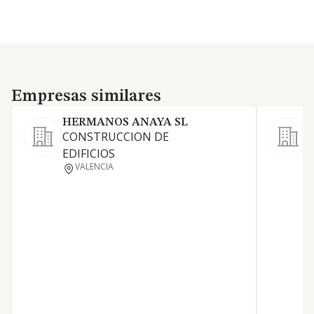
Empresas similares
Empresas similares
HERMANOS ANAYA SL
CONSTRUCCION DE
EDIFICIOS
L
VALENCIA
D
T
G