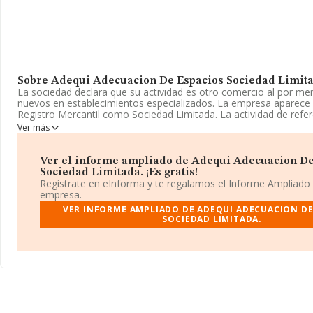
Sobre Adequi Adecuacion De Espacios Sociedad Limita
La sociedad declara que su actividad es otro comercio al por men
nuevos en establecimientos especializados. La empresa aparece i
Registro Mercantil como Sociedad Limitada. La actividad de ref
corresponde a '%cnae%', cuyo Código es 4755. La empresa no tie
Ver más
mercados exteriores.
Puedes visitar su sitio web:
www.adequi.com
.
Ver el informe ampliado de Adequi Adecuacion De
Sociedad Limitada. ¡Es gratis!
La empresa
Adequi Adecuacion de Espacios Sociedad Limit
Regístrate en eInforma y te regalamos el Informe Ampliado
se encuentra en Calle Iparraguirre núm. 57, (48010), Bilbao, en Vi
empresa.
VER INFORME AMPLIADO DE ADEQUI ADECUACION DE
En relación con el sector y disponiendo de los datos de hasta 25
SOCIEDAD LIMITADA.
nivel nacional la facturación asciende a 8.191 millones de euros y
todas las compañías es de 320 mil euros de ventas en 2024. Ten
información sobre Vizcaya, en la base de datos de INFORMA ap
empresas, con ventas en el año 2024 de 128 millones de euros.
adicional de interés, la antigüedad alcanza los 21 años desde la c
empleados de media son 2.