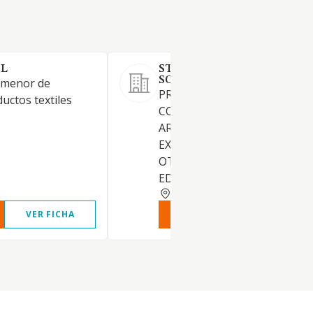
SL
STUDIO 2B PLENTZIA
SOCIEDAD LIMITADA.
 menor de
PROMOCION, CONSTRUCCIO
uctos textiles
COMPRA, VENTA,
ARRENDAMIENTO Y
EXPLOTACION EN CUALQUIE
OTRA FORMA DE TODA CLAS
EDIFICACIONES
VIZCAYA
VER FICHA
VER INFORME
VER FIC