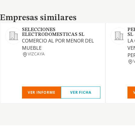
Empresas similares
Empresas similares
SELECCIONES
PE
ELECTRODOMESTICAS SL
SL
COMERCIO AL POR MENOR DEL
LA
MUEBLE
VE
VIZCAYA
PE
VER INFORME
VER FICHA