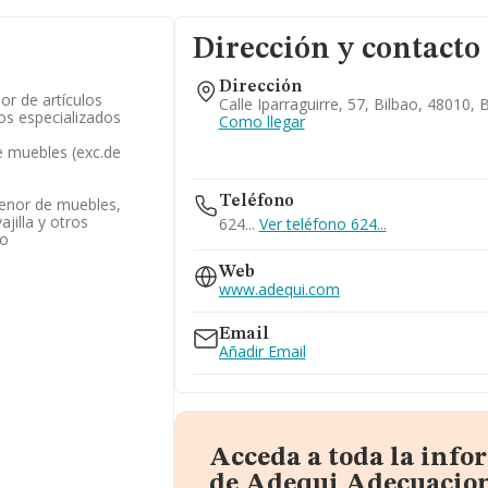
Dirección y contacto
Dirección
r de artículos
Calle Iparraguirre, 57, Bilbao, 48010, 
os especializados
Como llegar
 muebles (exc.de
Teléfono
enor de muebles,
ajilla y otros
624...
Ver teléfono 624...
co
Web
www.adequi.com
Email
Añadir Email
Acceda a toda la inf
de Adequi Adecuacion