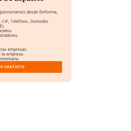
proporcionamos desde Einforma,
 CIF, Teléfono, Domicilio.
E).
leados.
stradores.
otras empresas.
e la empresa.
lementaria.
ME GRATUITO