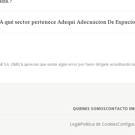
ada.?
A qué sector pertenece Adequi Adecuacion De Espacio
.A. (SME) Si aprecias que existe algún error por favor dirígete acreditando t
QUIENES SOMOS
CONTACTO EM
Legal
Politica de Cookies
Configur