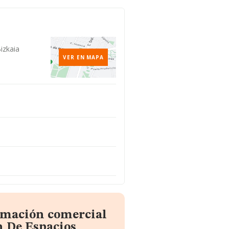
Bizkaia
VER EN MAPA
ormación comercial
 De Espacios