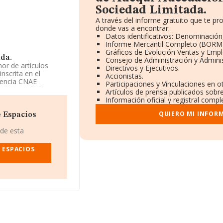
Sociedad Limitada.
A través del informe gratuito que te 
donde vas a encontrar:
Datos identificativos: Denominación,
Informe Mercantil Completo (BORM
Gráficos de Evolución Ventas y Emp
da.
Consejo de Administración y Admini
or de artículos
Directivos y Ejecutivos.
nscrita en el
Accionistas.
erencia CNAE
Participaciones y Vinculaciones en 
ne actividad en
Artículos de prensa publicados sobr
Información oficial y registral comp
QUIERO MI INFOR
 Espacios
ada
, CIF B95906897,
 de esta
zcaya, País Vasco.
 ESPACIOS
.538 empresas, a
 la media entre
iendo en cuenta la
arecen 551
 Como información
onstitución. Los