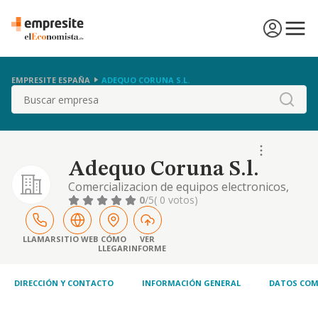
EMPRESITE ESPAÑA
ADEQUO CORUNA S.L.
Buscar
Adequo Coruna S.l.
Comercializacion de equipos electronicos,
informaticos y de telecomunicaciones
0
/5
( 0 votos)
asesoramiento tecnico. agencia comercial.
LLAMAR
SITIO WEB
CÓMO
VER
LLEGAR
INFORME
DIRECCIÓN Y CONTACTO
INFORMACIÓN GENERAL
DATOS COM