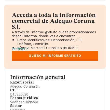
Acceda a toda la información
comercial de Adequo Coruna
S.l.
A través del informe gratuito que te proporcionamos
desde Einforma, donde vas a encontrar:
Datos identificativos: Denominación, CIF,
Teléfono, Domicilio.
Informe Mercantil Completo (BORME).
Ver más
Gráficos de Evolución Ventas y Empleados.
Consejo de Administración y Administradores.
QUIERO MI INFORME GRATUITO
Directivos y Ejecutivos.
Accionistas.
Participaciones y Vinculaciones en otras empresas.
Artículos de prensa publicados sobre la empresa.
Información oficial y registral complementaria.
Información general
Razón social
Adequo Coruna S.l.
CIF
B15836620
Forma jurídica
Sociedad limitada
Sector
Comercio