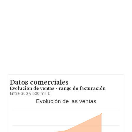
la media entre todas las compañías es de 684 mil euros
de ventas en 2007. En relación con la información de la
provincia de A Coruña, en la base de datos de INFORMA
aparecen 281 empresas, con ventas en el año 2007 de
49 millones de euros. Por último, con el fin de ampliar la
información relativa al ámbito de la empresa, la media
de empleados de las empresas es de 2; la antigüedad
alcanza los 21 años desde la constitución.
Datos comerciales
Evolución de ventas - rango de facturación
Entre 300 y 600 mil €
Evolución de las ventas