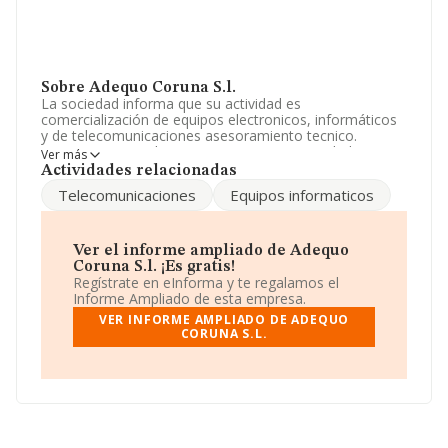
Sobre Adequo Coruna S.l.
La sociedad informa que su actividad es
comercialización de equipos electronicos, informáticos
y de telecomunicaciones asesoramiento tecnico.
agencia comercial. La empresa es una Sociedad
Ver más
Limitada. Su CNAE corresponde a 4754 con código
Actividades relacionadas
'Comercio al por menor de aparatos electrodomésticos
Telecomunicaciones
Equipos informaticos
en establecimientos especializados'. No realiza actividad
de importación y/o exportación.
Ha habido un descenso en cuanto al número de
Ver el informe ampliado de Adequo
empleados y según las cifras existentes en la base de
Coruna S.l. ¡Es gratis!
datos de INFORMA, el número de empleados ha estado
Regístrate en eInforma y te regalamos el
por encima de la media de sector.
Informe Ampliado de esta empresa.
VER INFORME AMPLIADO DE ADEQUO
La compañía
Adequo Coruna S.L
, con número de
CORUNA S.L.
identificación fiscal B15836620, tiene domicilio fiscal en
Calle Juan Montes núm. 5 Oficina, (15006), en el
municipio de A Coruña, Galicia.
En relación con el sector y disponiendo de los datos de
hasta 12.138 empresas, en el ámbito nacional la
facturación alcanza la cifra de 8.303 millones de euros y