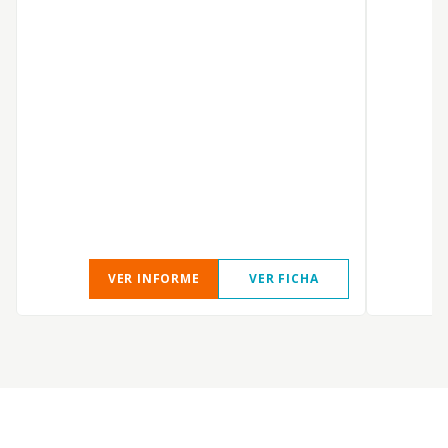
E
VER INFORME
VER FICHA