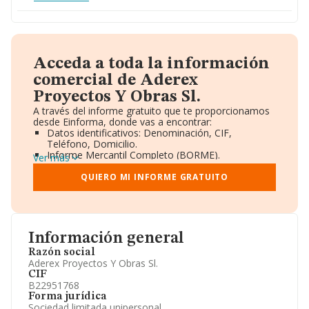
Acceda a toda la información
comercial de Aderex
Proyectos Y Obras Sl.
A través del informe gratuito que te proporcionamos
desde Einforma, donde vas a encontrar:
Datos identificativos: Denominación, CIF,
Teléfono, Domicilio.
Informe Mercantil Completo (BORME).
Ver más
Gráficos de Evolución Ventas y Empleados.
Consejo de Administración y Administradores.
QUIERO MI INFORME GRATUITO
Directivos y Ejecutivos.
Accionistas.
Participaciones y Vinculaciones en otras empresas.
Artículos de prensa publicados sobre la empresa.
Información oficial y registral complementaria.
Información general
Razón social
Aderex Proyectos Y Obras Sl.
CIF
B22951768
Forma jurídica
Sociedad limitada unipersonal