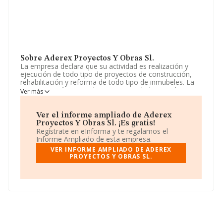
Sobre Aderex Proyectos Y Obras Sl.
La empresa declara que su actividad es realización y
ejecución de todo tipo de proyectos de construcción,
rehabilitación y reforma de todo tipo de inmubeles. La
empresa está registrada como Sociedad Limitada. Su
Ver más
actividad CNAE es '%cnae%' con código 4101. No
realiza actividad de importación y/o exportación.
Ver el informe ampliado de Aderex
La empresa
Aderex Proyectos y Obras S.L
, NIF
Proyectos Y Obras Sl. ¡Es gratis!
B22951768, está situada en Paseo Castellana núm. 93,
Regístrate en eInforma y te regalamos el
(28046), en el municipio de Madrid, Madrid.
Informe Ampliado de esta empresa.
VER INFORME AMPLIADO DE ADEREX
En base a la información de la que dispone INFORMA
PROYECTOS Y OBRAS SL.
sobre 188.948 compañías, la facturación en el ámbito
nacional alcanza los 36.783 millones de euros y la media
de facturación de ventas entre todas las compañías
alcanza los 194 mil euros. En relación con la
información de la provincia de Madrid, en la base de
datos INFORMA constan 26948 empresas, con ventas
de 6.109 millones de euros. Por último, con el fin de
ampliar la información relativa al ámbito de la empresa,