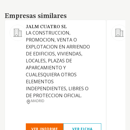
Empresas similares
Empresas similares
JALM CUATRO SL
M
LA CONSTRUCCION,
L
PROMOCION, VENTA O
EXPLOTACION EN ARRIENDO
R
DE EDIFICIOS, VIVIENDAS,
LOCALES, PLAZAS DE
I
APARCAMIENTO Y
CUALESQUIERA OTROS
D
ELEMENTOS
INDEPENDIENTES, LIBRES O
DE PROTECCION OFICIAL.
MADRID
VER INFORME
VER FICHA