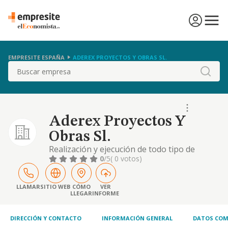
EMPRESITE ESPAÑA
ADEREX PROYECTOS Y OBRAS SL.
Buscar
Aderex Proyectos Y
Obras Sl.
Realización y ejecución de todo tipo de
proyectos de construcción, rehabilitación y
0
/5
( 0 votos)
reforma de todo tipo de inmubeles
LLAMAR
SITIO WEB
CÓMO
VER
LLEGAR
INFORME
DIRECCIÓN Y CONTACTO
INFORMACIÓN GENERAL
DATOS COM