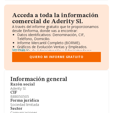
Acceda a toda la información
comercial de Aderity Sl.
A través del informe gratuito que te proporcionamos
desde Einforma, donde vas a encontrar:
Datos identificativos: Denominación, CIF,
Teléfono, Domicilio.
Informe Mercantil Completo (BORME).
Gráficos de Evolución Ventas y Empleados.
Ver más
Consejo de Administración y Administradores.
Directivos y Ejecutivos.
QUIERO MI INFORME GRATUITO
Accionistas.
Participaciones y Vinculaciones en otras empresas.
Artículos de prensa publicados sobre la empresa.
Información oficial y registral complementaria.
Información general
Razón social
Aderity Sl.
CIF
B88050505
Forma jurídica
Sociedad limitada
Sector
Comunicaciones