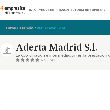
INFORMES DE EMPRESAS
DIRECTORIO DE EMPRESAS
EMPRESITE ESPAÑA
ADERTA MADRID S.L.
Aderta Madrid S.l.
La coordinacion e intermediacion en la prestacion 
materias juridicas, financieras y empresariales.
0
/5
( 0 votos)