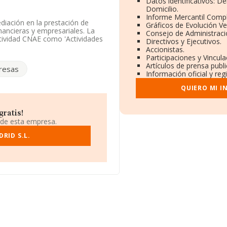
Datos identificativos: D
Domicilio.
Informe Mercantil Comp
diación en la prestación de
Gráficos de Evolución V
inancieras y empresariales. La
Consejo de Administraci
ctividad CNAE como 'Actividades
Directivos y Ejecutivos.
s exteriores.
Accionistas.
Participaciones y Vincul
n Calle Velazquez núm. 18 Plt 6
Artículos de prensa publ
resas
Información oficial y re
.030 empresas, en el ámbito
QUIERO MI I
s y la media entre todas las
uración de la empresa en
tiva a la provincia de Madrid, en
ratis!
ntas en 2008 han alcanzado los
 de esta empresa.
tiva a las compañías, la media de
 es de 14 años.
RID S.L.