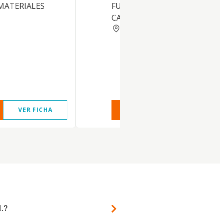
MATERIALES
FUNDAMENTALMENTE EN E
CAMPO LABORAL Y SOCIAL
MADRID
VER FICHA
VER INFORME
VER FIC
.?