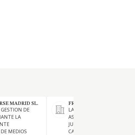
RSE MADRID SL.
FRAYLEX SL
Y GESTION DE
LA PRESTACION DE SERVICIO
IANTE LA
ASESORAMIENTO Y DEFENSA
ENTE
JURIDICOS EN TODOS LOS
 DE MEDIOS
CAMPOS Y