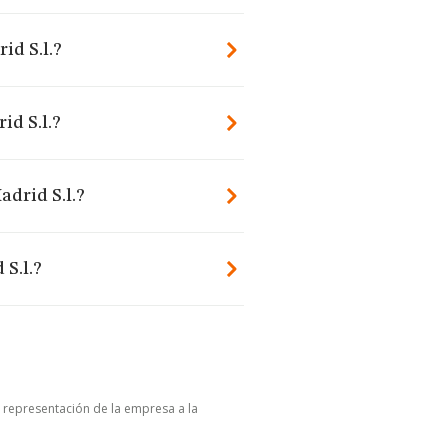
id S.l.?
id S.l.?
adrid S.l.?
 S.l.?
u representación de la empresa a la