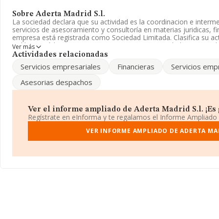
Sobre Aderta Madrid S.l.
La sociedad declara que su actividad es la coordinacion e interme
servicios de asesoramiento y consultoría en materias juridicas, f
empresa está registrada como Sociedad Limitada. Clasifica su a
jurídicas', código 6910. La empresa no tiene actividad en mercado
Ver más
Actividades relacionadas
La compañía
Aderta Madrid S.L
, CIF B85266591, se encuentra e
Servicios empresariales
Financieras
Servicios emp
Dr, (28001), en el municipio de Madrid, Madrid.
Asesorias despachos
En relación con el sector y disponiendo de los datos de hasta 28
nacional la facturación alcanza la cifra de 6.290 millones de euro
compañías es de 224 mil euros de ventas en 2008, siendo la fact
estudio superior a este promedio. En cuanto a la información rela
Ver el informe ampliado de Aderta Madrid S.l. ¡Es g
la base de datos de INFORMA aparecen 8265 empresas, cuyas ve
Regístrate en eInforma y te regalamos el Informe Ampliado
3.567 millones de euros. Con el fin de ampliar la información rela
empleados es de 2; la media de antigüedad desde la constitución
VER INFORME AMPLIADO DE ADERTA MAD