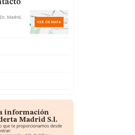
ntacto
 Dr, Madrid,
VER EN MAPA
la información
erta Madrid S.l.
ito que te proporcionamos desde
ntrar: