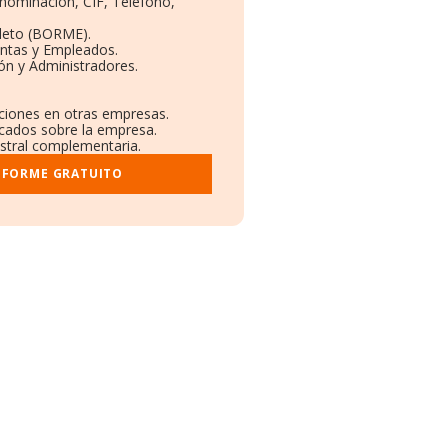
enominación, CIF, Teléfono,
leto (BORME).
entas y Empleados.
ón y Administradores.
aciones en otras empresas.
icados sobre la empresa.
gistral complementaria.
NFORME GRATUITO