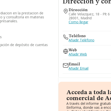
Dirección y co
Dirección
diacion en la prestacion de
Calle Velazquez, 18 - Plt 6
o y consultoria en materias
28001, Madrid
presariales.
Como llegar
Teléfono
as
Añadir Teléfono
gación de depósito de cuentas
Web
Añadir Web
Email
Añadir Email
Acceda a toda 
comercial de Ad
A través del informe gratu
Einforma, donde vas a enco