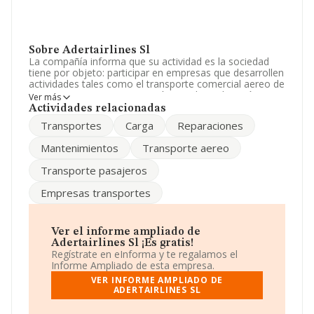
Sobre Adertairlines Sl
La compañía informa que su actividad es la sociedad
tiene por objeto: participar en empresas que desarrollen
actividades tales como el transporte comercial aereo de
pasajeros, correo y carga, así como la explotación
Ver más
comercial, la reparación y el mantenimiento. La
Actividades relacionadas
empresa está registrada como Sociedad Limitada. Tiene
Transportes
Carga
Reparaciones
CNAE: 5110 - 'Transporte aéreo de pasajeros'. La
compañía no tiene actividad en mercados exteriores.
Mantenimientos
Transporte aereo
La sociedad
Adertairlines S.L
, con CIF B31945553,
Transporte pasajeros
tiene domicilio fiscal en Calle Velazquez núm. 18 Piso 6
Dr, (28001), en el municipio de Madrid, Madrid.
Empresas transportes
Con los datos a disposición de INFORMA sobre 556
empresas pertenecientes al sector, a nivel nacional la
facturación asciende a 18.272 millones de euros y el
Ver el informe ampliado de
promedio de la facturación de ventas entre todas las
Adertairlines Sl ¡Es gratis!
compañías asciende a los 32 millones de euros.
Regístrate en eInforma y te regalamos el
Respecto a la información de la provincia (hablamos de
Informe Ampliado de esta empresa.
Madrid), en la base de datos INFORMA constan 176
VER INFORME AMPLIADO DE
empresas, cuyas ventas han obtenido los 8.844 millones
ADERTAIRLINES SL
de euros. Con el fin de ampliar la información relativa a
las compañías, la antigüedad alcanza los 17 años desde