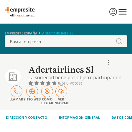
EMPRESITE ESPAÑA
ADERTAIRLINES SL
Buscar
Adertairlines Sl
La sociedad tiene por objeto: participar en
empresas que desarrollen actividades tales
0
/5
( 0 votos)
como el transporte comercial aereo de
pasajeros, correo y carga, asi como la
explotacion comercial, la reparacion y el
LLAMAR
SITIO WEB
CÓMO
VER
LLEGAR
INFORME
mantenimiento
DIRECCIÓN Y CONTACTO
INFORMACIÓN GENERAL
DATOS COM