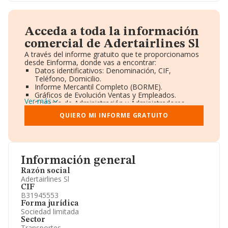
Acceda a toda la información
comercial de Adertairlines Sl
A través del informe gratuito que te proporcionamos
desde Einforma, donde vas a encontrar:
Datos identificativos: Denominación, CIF,
Teléfono, Domicilio.
Informe Mercantil Completo (BORME).
Gráficos de Evolución Ventas y Empleados.
Ver más
Consejo de Administración y Administradores.
Directivos y Ejecutivos.
QUIERO MI INFORME GRATUITO
Accionistas.
Participaciones y Vinculaciones en otras empresas.
Artículos de prensa publicados sobre la empresa.
Información oficial y registral complementaria.
Información general
Razón social
Adertairlines Sl
CIF
B31945553
Forma jurídica
Sociedad limitada
Sector
Transportes