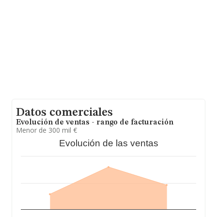
base de datos de INFORMA aparecen 4196 empresas,
con ventas en el año 2007 de 1.644 millones de euros.
Finalmente, para completar los datos de sector, en
2007, la media de empleados es de 2; la antigüedad
alcanza los 18 años desde la constitución.
Datos comerciales
Evolución de ventas - rango de facturación
Menor de 300 mil €
Evolución de las ventas