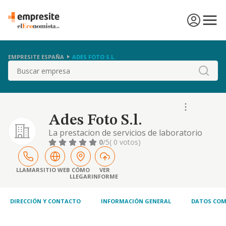
EMPRESITE ESPAÑA
ADES FOTO S.L.
Buscar
Ades Foto S.l.
La prestacion de servicios de laboratorio
fotografico. compra y venta de material
0
/5
( 0 votos)
fotografico y de sus accesorios.
LLAMAR
SITIO WEB
CÓMO
VER
LLEGAR
INFORME
DIRECCIÓN Y CONTACTO
INFORMACIÓN GENERAL
DATOS COM