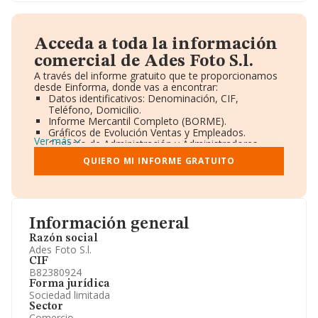
Acceda a toda la información
comercial de Ades Foto S.l.
A través del informe gratuito que te proporcionamos
desde Einforma, donde vas a encontrar:
Datos identificativos: Denominación, CIF,
Teléfono, Domicilio.
Informe Mercantil Completo (BORME).
Gráficos de Evolución Ventas y Empleados.
Ver más
Consejo de Administración y Administradores.
Directivos y Ejecutivos.
QUIERO MI INFORME GRATUITO
Accionistas.
Participaciones y Vinculaciones en otras empresas.
Artículos de prensa publicados sobre la empresa.
Información oficial y registral complementaria.
Información general
Razón social
Ades Foto S.l.
CIF
B82380924
Forma jurídica
Sociedad limitada
Sector
Comercio