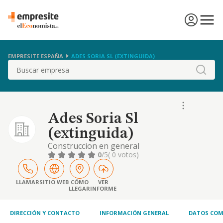
EMPRESITE ESPAÑA
ADES SORIA SL (EXTINGUIDA)
Buscar
Ades Soria Sl
(extinguida)
Construccion en general
0
/5
( 0 votos)
LLAMAR
SITIO WEB
CÓMO
VER
LLEGAR
INFORME
DIRECCIÓN Y CONTACTO
INFORMACIÓN GENERAL
DATOS COM