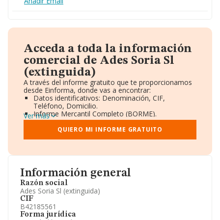
Añadir Email
Acceda a toda la información
comercial de Ades Soria Sl
(extinguida)
A través del informe gratuito que te proporcionamos
desde Einforma, donde vas a encontrar:
Datos identificativos: Denominación, CIF,
Teléfono, Domicilio.
Informe Mercantil Completo (BORME).
Ver más
Gráficos de Evolución Ventas y Empleados.
Consejo de Administración y Administradores.
QUIERO MI INFORME GRATUITO
Directivos y Ejecutivos.
Accionistas.
Participaciones y Vinculaciones en otras empresas.
Artículos de prensa publicados sobre la empresa.
Información oficial y registral complementaria.
Información general
Razón social
Ades Soria Sl (extinguida)
CIF
B42185561
Forma jurídica