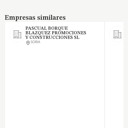
Empresas similares
Empresas similares
PASCUAL BORQUE
BLAZQUEZ PROMOCIONES
C
Y CONSTRUCCIONES SL
r
SORIA
r
i
p
p
i
f
s
a
i
c