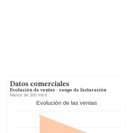
y se estima que el promedio de la facturación entre
todas las empresas es de 223 mil euros. Teniendo en
cuenta la información sobre Guadalajara, en la base de
datos de INFORMA aparecen 403 empresas, cuyas
ventas han obtenido los 51 millones de euros. Para
aportar ulterior información de interés en el ámbito
sectorial, los empleados de media son 3; la antigüedad
alcanza los 12 años desde la constitución.
Datos comerciales
Evolución de ventas - rango de facturación
Menor de 300 mil €
Evolución de las ventas