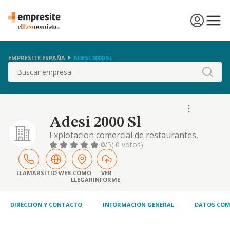
EMPRESITE ESPAÑA
ADESI 2000 SL
Buscar
Adesi 2000 Sl
Explotacion comercial de restaurantes,
cafeterias, cafes, bares y todo tipo de
0
/5
( 0 votos)
servicios de alimentacion, catering,
colectividades, hospedaje y comercio menor
de articulos de alimentacion y bebidas.
LLAMAR
SITIO WEB
CÓMO
VER
LLEGAR
INFORME
compraventa, alquiler
DIRECCIÓN Y CONTACTO
INFORMACIÓN GENERAL
DATOS COM