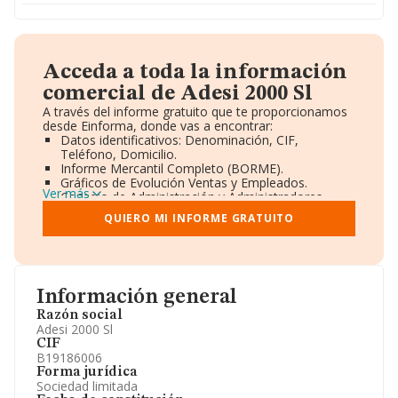
Acceda a toda la información
comercial de Adesi 2000 Sl
A través del informe gratuito que te proporcionamos
desde Einforma, donde vas a encontrar:
Datos identificativos: Denominación, CIF,
Teléfono, Domicilio.
Informe Mercantil Completo (BORME).
Gráficos de Evolución Ventas y Empleados.
Ver más
Consejo de Administración y Administradores.
Directivos y Ejecutivos.
QUIERO MI INFORME GRATUITO
Accionistas.
Participaciones y Vinculaciones en otras empresas.
Artículos de prensa publicados sobre la empresa.
Información oficial y registral complementaria.
Información general
Razón social
Adesi 2000 Sl
CIF
B19186006
Forma jurídica
Sociedad limitada