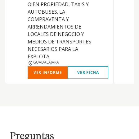
O EN PROPIEDAD, TAXIS Y
h
AUTOBUSES. LA
S
COMPRAVENTA Y
c
ARRENDAMIENTOS DE
C
LOCALES DE NEGOCIO Y
a
MEDIOS DE TRANSPORTES
NECESARIOS PARA LA
EXPLOTA
GUADALAJARA
VER INFORME
VER FICHA
Preguntas