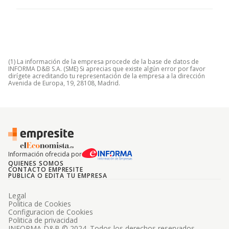
(1) La información de la empresa procede de la base de datos de
INFORMA D&B S.A. (SME) Si aprecias que existe algún error por favor
dirígete acreditando tu representación de la empresa a la dirección
Avenida de Europa, 19, 28108, Madrid.
Información ofrecida por
QUIENES SOMOS
CONTACTO EMPRESITE
PUBLICA O EDITA TU EMPRESA
Legal
Politica de Cookies
Configuracion de Cookies
Politica de privacidad
INFORMA D&B © 2024. Todos los derechos reservados