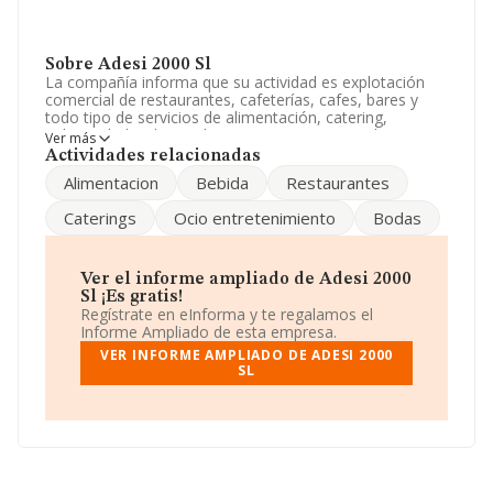
Sobre Adesi 2000 Sl
La compañía informa que su actividad es explotación
comercial de restaurantes, cafeterías, cafes, bares y
todo tipo de servicios de alimentación, catering,
colectividades, hospedaje y comercio menor de
Ver más
artículos de alimentación y bebidas. compraventa,
Actividades relacionadas
alquiler. La empresa aparece inscrita en el Registro
Alimentacion
Bebida
Restaurantes
Mercantil como Sociedad Limitada. Su actividad CNAE
es '%cnae%' con código 5611. La sociedad no tiene
Caterings
Ocio entretenimiento
Bodas
actividad en mercados exteriores.
El número de empleados ha crecido un 25% y
atendiendo a los datos disponibles en INFORMA, ese
Ver el informe ampliado de Adesi 2000
número ha estado por encima de la media de sector.
Sl ¡Es gratis!
Regístrate en eInforma y te regalamos el
Para comunicarse con sus oficinas, el número de
Informe Ampliado de esta empresa.
teléfono es 949393073.
VER INFORME AMPLIADO DE ADESI 2000
SL
La compañía
Adesi 2000 S.L
, con NIF B19186006, se
encuentra en Paseo Alameda, (19250), Sigüenza,
Guadalajara, Castilla-la Mancha.
En base a la información de la que dispone INFORMA
sobre 142.938 compañías, en el ámbito nacional la
facturación alcanza la cifra de 31.947 millones de euros