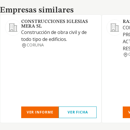
Empresas similares
Empresas similares
CONSTRUCCIONES IGLESIAS
RA
MERA SL
CO
Construcción de obra civil y de
PR
todo tipo de edificios.
AC
CORUNA
RE
VER INFORME
VER FICHA