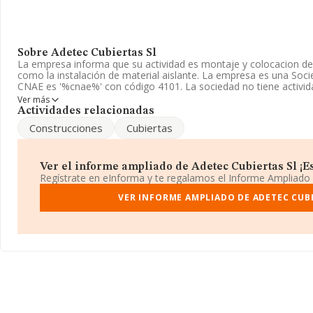
Sobre Adetec Cubiertas Sl
La empresa informa que su actividad es montaje y colocacion de 
como la instalación de material aislante. La empresa es una Soci
CNAE es '%cnae%' con código 4101. La sociedad no tiene activid
Ver más
La sociedad española
Adetec Cubiertas S.L
, con CIF B15816242
Actividades relacionadas
establecido en Lugar Vilacoba núm. 21, (15214), en el municipio d
Construcciones
Cubiertas
En base a la información de la que dispone INFORMA sobre 188.
nacional la facturación alcanza la cifra de 36.783 millones de eu
facturación de ventas entre todas las compañías alcanza los 194 m
Ver el informe ampliado de Adetec Cubiertas Sl ¡Es
información de la provincia de A Coruña, en la base de datos 
Regístrate en eInforma y te regalamos el Informe Ampliado
cuyas ventas han obtenido los 861 millones de euros. Finalmente
sector, en 2009, la media de antigüedad desde la constitución e
VER INFORME AMPLIADO DE ADETEC CUBI
media son 2.