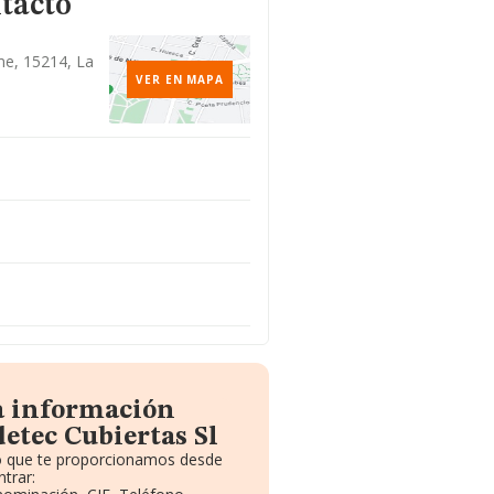
tacto
me, 15214, La
VER EN MAPA
la información
etec Cubiertas Sl
to que te proporcionamos desde
trar: