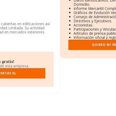
Datos identificativos: D
Domicilio.
Informe Mercantil Comp
Gráficos de Evolución Ve
Consejo de Administració
Directivos y Ejecutivos.
cubiertas en edificaciones así
Accionistas.
edad Limitada. Su actividad
Participaciones y Vincul
ad en mercados exteriores.
Artículos de prensa publ
Información oficial y reg
, tiene su domicilio social
e Portobravo, A Coruña, Galicia.
QUIERO MI I
948 compañías, en el ámbito
ros y en 2009 la media de
il euros. En relación con la
 gratis!
INFORMA constan 3408 empresas,
 de esta empresa.
, para completar los datos de
s de 17 años. Los empleados de
ERTAS SL