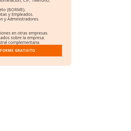
enominación, CIF, Teléfono,
leto (BORME).
ntas y Empleados.
n y Administradores.
aciones en otras empresas.
icados sobre la empresa.
istral complementaria.
NFORME GRATUITO