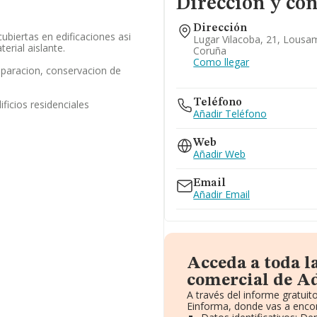
Dirección y con
Dirección
ubiertas en edificaciones asi
Lugar Vilacoba, 21, Lousa
erial aislante.
Coruña
Como llegar
eparacion, conservacion de
Teléfono
ficios residenciales
Añadir Teléfono
Web
Añadir Web
Email
Añadir Email
Acceda a toda 
comercial de Ad
A través del informe gratui
Einforma, donde vas a encon