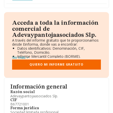
Acceda a toda la información
comercial de
Adevaypantojaasociados Slp.
A través del informe gratuito que te proporcionamos
desde Einforma, donde vas a encontrar:
Datos identificativos: Denominación, CIF,
Teléfono, Domicilio.
Informe Mercantil Completo (BORME).
Ver más
Gráficos de Evolución Ventas y Empleados.
Consejo de Administración y Administradores.
QUIERO MI INFORME GRATUITO
Directivos y Ejecutivos.
Accionistas.
Participaciones y Vinculaciones en otras empresas.
Artículos de prensa publicados sobre la empresa.
Información oficial y registral complementaria.
Información general
Razón social
Adevaypantojaasociados Slp.
CIF
B67721001
Forma jurídica
Sociedad limitada profesional