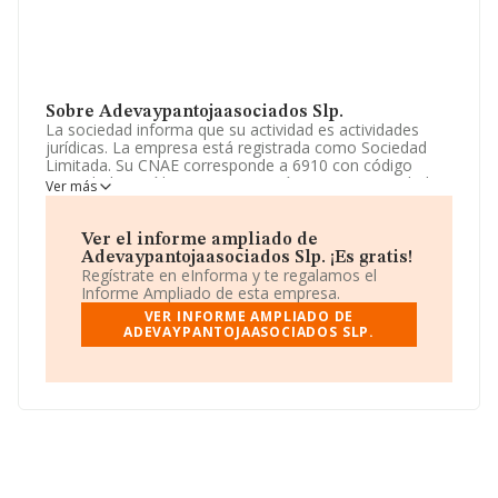
Sobre Adevaypantojaasociados Slp.
La sociedad informa que su actividad es actividades
jurídicas. La empresa está registrada como Sociedad
Limitada. Su CNAE corresponde a 6910 con código
'Actividades jurídicas'. La compañía no tiene actividad en
Ver más
mercados exteriores.
La empresa
Adevaypantojaasociados SLP
, CIF
Ver el informe ampliado de
B67721001, se encuentra en Calle Segovia núm. 19 0 2,
Adevaypantojaasociados Slp. ¡Es gratis!
(28005), Madrid, Madrid.
Regístrate en eInforma y te regalamos el
Informe Ampliado de esta empresa.
En base a la información de la que dispone INFORMA
VER INFORME AMPLIADO DE
sobre 28.030 compañías, a nivel nacional la facturación
ADEVAYPANTOJAASOCIADOS SLP.
asciende a 6.290 millones de euros y se estima que el
promedio de la facturación entre todas las empresas es
de 224 mil euros. Teniendo en cuenta la información
sobre Madrid, en la base de datos de INFORMA
aparecen 8265 empresas, cuyas ventas han alcanzado
los 3.567 millones de euros. Como información
adicional de interés, los empleados de media son 2. La
antigüedad desde la constitución es de 14 años.