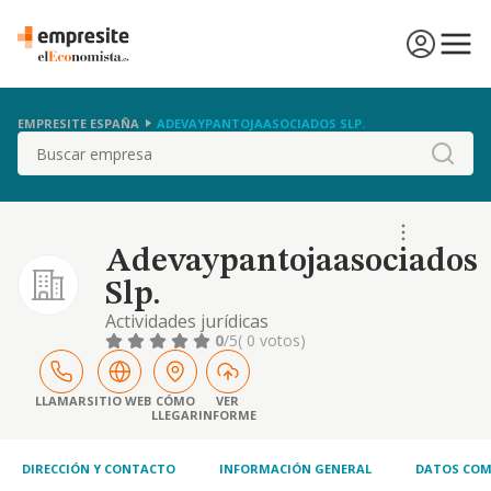
EMPRESITE ESPAÑA
ADEVAYPANTOJAASOCIADOS SLP.
Buscar
Adevaypantojaasociados
Slp.
Actividades jurídicas
0
/5
( 0 votos)
LLAMAR
SITIO WEB
CÓMO
VER
LLEGAR
INFORME
DIRECCIÓN Y CONTACTO
INFORMACIÓN GENERAL
DATOS COM