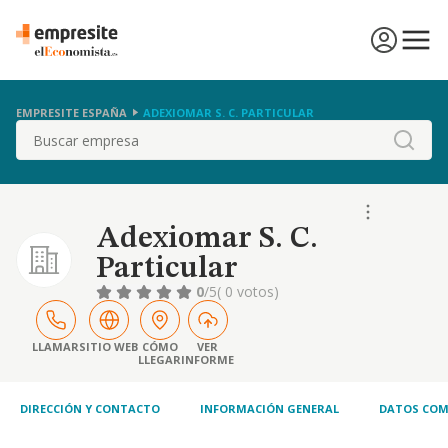
EMPRESITE ESPAÑA
ADEXIOMAR S. C. PARTICULAR
Buscar
Adexiomar S. C.
Particular
0
/5
( 0 votos)
LLAMAR
SITIO WEB
CÓMO
VER
LLEGAR
INFORME
DIRECCIÓN Y CONTACTO
INFORMACIÓN GENERAL
DATOS COM