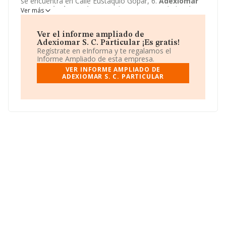
se encuentra en Calle Eustaquio Gopar, 6.
Adexiomar
S. C. Particular
está registrada como Sociedad civil.
Ver más
Ver el informe ampliado de
Adexiomar S. C. Particular ¡Es gratis!
Regístrate en eInforma y te regalamos el
Informe Ampliado de esta empresa.
VER INFORME AMPLIADO DE
ADEXIOMAR S. C. PARTICULAR