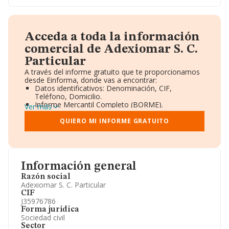
Acceda a toda la información
comercial de Adexiomar S. C.
Particular
A través del informe gratuito que te proporcionamos
desde Einforma, donde vas a encontrar:
Datos identificativos: Denominación, CIF,
Teléfono, Domicilio.
Informe Mercantil Completo (BORME).
Ver más
Gráficos de Evolución Ventas y Empleados.
Consejo de Administración y Administradores.
QUIERO MI INFORME GRATUITO
Directivos y Ejecutivos.
Accionistas.
Participaciones y Vinculaciones en otras empresas.
Artículos de prensa publicados sobre la empresa.
Información oficial y registral complementaria.
Información general
Razón social
Adexiomar S. C. Particular
CIF
J35976786
Forma jurídica
Sociedad civil
Sector