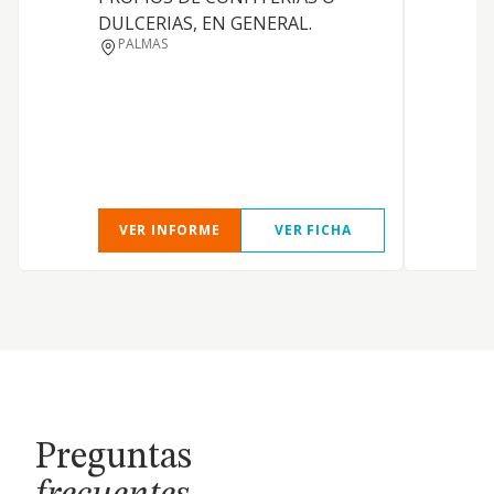
DULCERIAS, EN GENERAL.
PALMAS
C
C
VER INFORME
VER FICHA
Preguntas