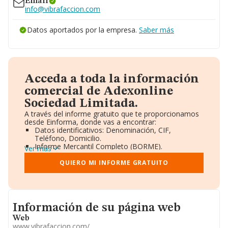
Email
info@vibrafaccion.com
Datos aportados por la empresa.
Saber más
Acceda a toda la información
comercial de Adexonline
Sociedad Limitada.
A través del informe gratuito que te proporcionamos
desde Einforma, donde vas a encontrar:
Datos identificativos: Denominación, CIF,
Teléfono, Domicilio.
Informe Mercantil Completo (BORME).
Ver más
Gráficos de Evolución Ventas y Empleados.
Consejo de Administración y Administradores.
QUIERO MI INFORME GRATUITO
Directivos y Ejecutivos.
Accionistas.
Participaciones y Vinculaciones en otras empresas.
Artículos de prensa publicados sobre la empresa.
Informacion de su página web
Información oficial y registral complementaria.
Información de su página web
Web
www.vibrafaccion.com/