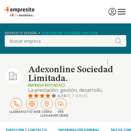
EMPRESITE ESPAÑA
ADEXONLINE SOCIEDAD LIMITADA.
Buscar
Adexonline Sociedad
Limitada.
EMPRESA EDITADA
La prestación, gestión, desarrollo,
implantación, explotación y comercialización
4.14
/5
( 7 votos)
de toda clase de servicios de informática,
ofimática y tecnologías de la información,
por cualquiera de las formas admitidas en
LLAMAR
SITIO WEB
CÓMO
VER
LLEGAR
INFORME
dere.
DIRECCIÓN Y CONTACTO
INFORMACIÓN GENERAL
DATOS COM