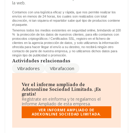
Dentro del ranking de empresas elaborado por
la web.
INFORMA, atendiendo a los niveles de facturación de la
compañía, se destaca que: en 2025, en la clasificación
Contamos con una logística eficaz y rápida, que nos permite realizar los
del sector, la empresa se ha colocado 197 puestos más
envíos en menos de 24 horas, los cuales son realizados con total
abajo y su posición actual es 2.085 (el año anterior
discreción, ni tan siquiera el repartidor sabe qué tipo de productos contiene
estaba en 1.888). Tienen mejor posición las siguientes
el paquete.
empresas del sector:
Tutecnico Gusmar S.L
y
Incode
Tenemos todos los medios existentes en seguridad online, brindando al 100
Consulting S.L
; sin embargo, el ranking coloca la
% la protección de los datos de nuestros clientes, para ello contamos con
protocolos criptográficos / Certificados SSL, registro en el fichero de
empresa antes de
Ruisan Acustic S.L
y
Adduser Tech
clientes en la agencia protección de datos, y solo utilizamos la información
Sociedad Limitada
. En el ranking nacional, ha bajado
ofrecida para hacer llegar el envío a su destino, no recibirá ningún otro
51.642 puestos, pasando de la posición 435.452 a
contacto de parte de nuestra empresa, y no utilizamos dichos datos para
487.094. En 2025, destacan
Eeckhout Holding S.L
y
ningún tipo de publicidad o promoción.
Multitek Ingeniería S.L
como mejores empresas
Actividades relacionadas
antes de la compañía; está por encima de compañías
Vibradores
Vibrafaccion
como
Sya Tomeseña S.L
y
Optima Consulting S.L
.
La compañía ha retrocedido de 1.846 puestos en el
ranking provincial pasando del 13.871 al 15.717.
Ver el informe ampliado de
Para ponerse en contacto con sus oficinas, la empresa
Adexonline Sociedad Limitada. ¡Es
facilita el número de teléfono 955293537 y la dirección
gratis!
de correo es
info@vibrafaccion.com
. Su página web es
Regístrate en eInforma y te regalamos el
www.vibrafaccion.com
.
Informe Ampliado de esta empresa.
VER INFORME AMPLIADO DE
La sociedad española
Adexonline Sociedad Limitada
,
ADEXONLINE SOCIEDAD LIMITADA.
con número de identificación fiscal B90050790, se
encuentra en Calle Tomas Perez núm. 44, (41006), en el
municipio de Sevilla, Andalucía.