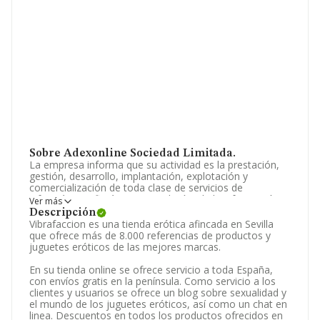
Sobre Adexonline Sociedad Limitada.
La empresa informa que su actividad es la prestación,
gestión, desarrollo, implantación, explotación y
comercialización de toda clase de servicios de
informática, ofimática y tecnologías de la información,
Ver más
por cualquiera de las formas admitidas en dere. La
Descripción
empresa está registrada como Sociedad Limitada. Su
Vibrafaccion es una tienda erótica afincada en Sevilla
CNAE corresponde a 4740 con código '%cnae%'. La
que ofrece más de 8.000 referencias de productos y
compañía no tiene actividad en mercados exteriores.
juguetes eróticos de las mejores marcas.
Ha habido un descenso en cuanto al número de
En su tienda online se ofrece servicio a toda España,
empleados y según los datos a disposición de
con envíos gratis en la península. Como servicio a los
INFORMA, ha tenido un número de empleados por
clientes y usuarios se ofrece un blog sobre sexualidad y
debajo de la media de sector.
el mundo de los juguetes eróticos, así como un chat en
linea. Descuentos en todos los productos ofrecidos en