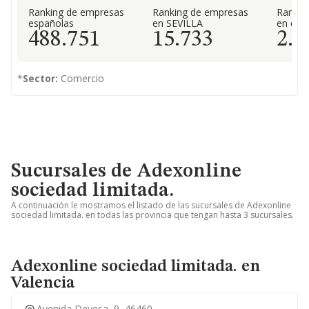
Ranking de empresas
Ranking de empresas
Rankin
españolas
en SEVILLA
en el 
488.751
15.733
2.0
*
Sector:
Comercio
Sucursales de Adexonline
sociedad limitada.
A continuación le mostramos el listado de las sucursales de Adexonline
sociedad limitada. en todas las provincia que tengan hasta 3 sucursales.
Adexonline sociedad limitada. en
Valencia
Avenida Devesa, 9, 46460,