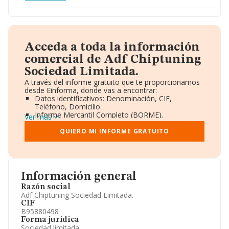
Acceda a toda la información
comercial de Adf Chiptuning
Sociedad Limitada.
A través del informe gratuito que te proporcionamos
desde Einforma, donde vas a encontrar:
Datos identificativos: Denominación, CIF,
Teléfono, Domicilio.
Informe Mercantil Completo (BORME).
Ver más
Gráficos de Evolución Ventas y Empleados.
Consejo de Administración y Administradores.
QUIERO MI INFORME GRATUITO
Directivos y Ejecutivos.
Accionistas.
Participaciones y Vinculaciones en otras empresas.
Artículos de prensa publicados sobre la empresa.
Información oficial y registral complementaria.
Información general
Razón social
Adf Chiptuning Sociedad Limitada.
CIF
B95880498
Forma jurídica
Sociedad limitada