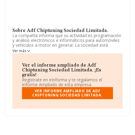
Sobre Adf Chiptuning Sociedad Limitada.
La compañía informa que su actividad es programación
y análisis electrónicos e informáticos para automóviles
y vehículos a motor en general. La sociedad está
registrada como Sociedad Limitada. Clasifica su
Ver más
actividad CNAE como '%cnae%', código 6290. La
compañía no tiene actividad en mercados exteriores.
Ver el informe ampliado de Adf
No ha habido variación en cuanto al número de
Chiptuning Sociedad Limitada. ¡Es
empleados con respecto al 2022 y teniendo en cuenta
gratis!
la información a disposición de INFORMA, ha contado
Regístrate en eInforma y te regalamos el
con un número de empleados inferior a la media de
Informe Ampliado de esta empresa.
sector.
VER INFORME AMPLIADO DE ADF
CHIPTUNING SOCIEDAD LIMITADA.
Puedes consultar su página web aquí:
www.adftuning.com
.
La sociedad
Adf Chiptuning Sociedad Limitada
,
B95880498, se encuentra en Plaza Landabaso núm. 4
Bj C, (48015), en el municipio de Bilbao, provincia de
Vizcaya, País Vasco.