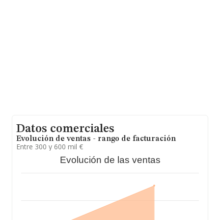
Con los datos a disposición de INFORMA sobre 18.154
empresas pertenecientes al sector, en el ámbito
nacional la facturación alcanza la cifra de 23.371
millones de euros y se calcula un promedio de
facturación de 1 millón de euros entre todas las
compañías. Teniendo en cuenta la información sobre
Vizcaya, en la base de datos de INFORMA aparecen 403
empresas, con ventas en 2023 de hasta 303 millones de
euros. Con el fin de ampliar la información relativa a las
compañías, los empleados de media son 10. La media
de antigüedad desde la constitución es de 14 años.
Datos comerciales
Evolución de ventas - rango de facturación
Entre 300 y 600 mil €
Evolución de las ventas