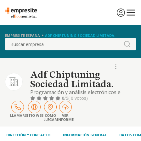
EMPRESITE ESPAÑA
ADF CHIPTUNING SOCIEDAD LIMITADA.
Buscar
Adf Chiptuning
Sociedad Limitada.
Programación y análisis electrónicos e
informáticos para automóviles y vehículos a
0
/5
( 0 votos)
motor en general
LLAMAR
SITIO WEB
CÓMO
VER
LLEGAR
INFORME
DIRECCIÓN Y CONTACTO
INFORMACIÓN GENERAL
DATOS COM