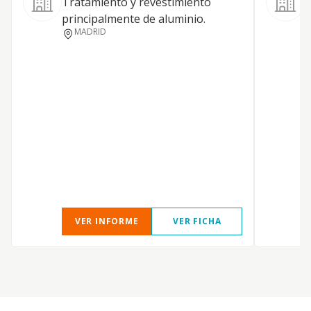
Tratamiento y revestimiento
S
principalmente de aluminio.
p
MADRID
VER INFORME
VER FICHA