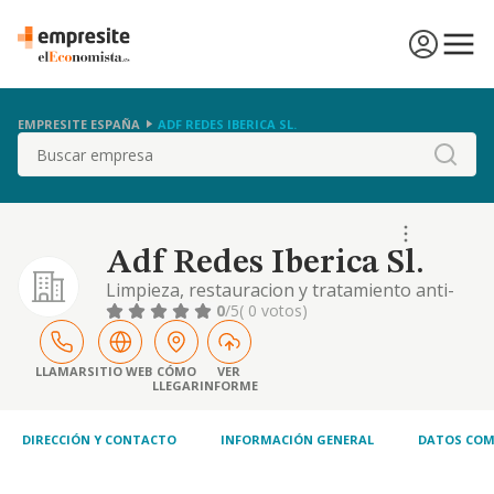
EMPRESITE ESPAÑA
ADF REDES IBERICA SL.
Buscar
Adf Redes Iberica Sl.
Limpieza, restauracion y tratamiento anti-
corrupcion de tuberias de conduccion de
0
/5
( 0 votos)
agua. toda clase de fluidos, proyectos de
ingenieria, . . .
LLAMAR
SITIO WEB
CÓMO
VER
LLEGAR
INFORME
DIRECCIÓN Y CONTACTO
INFORMACIÓN GENERAL
DATOS COM