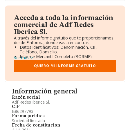
Acceda a toda la información
comercial de Adf Redes
Iberica Sl.
A través del informe gratuito que te proporcionamos
desde Einforma, donde vas a encontrar:
Datos identificativos: Denominación, CIF,
Teléfono, Domicilio.
Informe Mercantil Completo (BORME).
Ver más
Gráficos de Evolución Ventas y Empleados.
Consejo de Administración y Administradores.
QUIERO MI INFORME GRATUITO
Directivos y Ejecutivos.
Accionistas.
Participaciones y Vinculaciones en otras empresas.
Artículos de prensa publicados sobre la empresa.
Información oficial y registral complementaria.
Información general
Razón social
Adf Redes Iberica Sl.
CIF
B86297793
Forma jurídica
Sociedad limitada
Fecha de constitución
4-11-2011