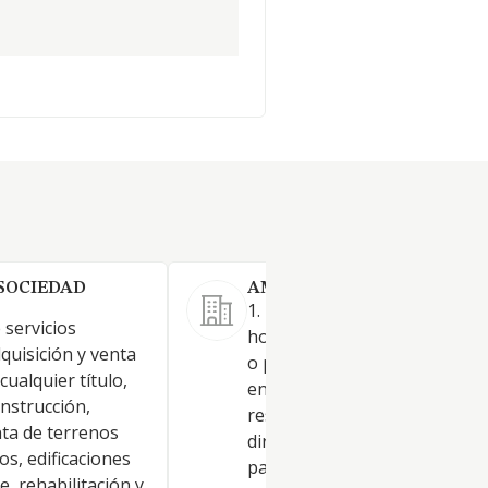
SOCIEDAD
AMBAR OCEAN SL.
1. La actuación como socieda
 servicios
holding mediante la Constitu
dquisición y venta
o participación en el capital d
cualquier título,
entidades residentes y no
nstrucción,
residentes en territorio espa
ta de terrenos
dirigiendo y gestionando dic
os, edificaciones
participaciones así como la
e, rehabilitación y