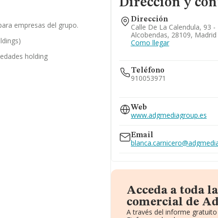
Dirección y con
Dirección
 para empresas del grupo.
Calle De La Calendula, 93 - 
Alcobendas, 28109, Madrid
ldings)
Como llegar
iedades holding
Teléfono
910053971
910188957
Web
www.adgmediagroup.es
Email
blanca.carnicero@adgmedi
Acceda a toda l
comercial de Ad
A través del informe gratui