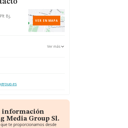
tacto
Plt Bj,
VER EN MAPA
Ver más
agroup.es
a información
g Media Group Sl.
to que te proporcionamos desde