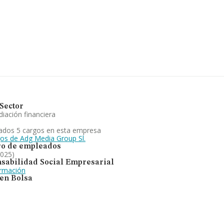
ertenecientes al sector, en el
s de euros y se estima que el
lón de euros. Teniendo en
RMA constan 15817 empresas,
rmación adicional de interés,
onstitución es de 8 años.
á enfocada en servicios
en el ranking de sectores, la
 en el territorio nacional, la
Sector
iación financiera
ados 5 cargos en esta empresa
gos de Adg Media Group Sl.
o de empleados
2025)
sabilidad Social Empresarial
ormación
 en Bolsa