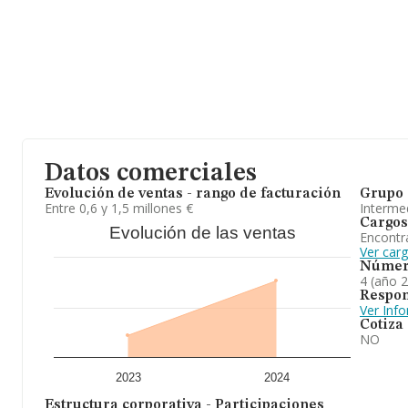
Con los datos a disposición de INFORMA sobre 46.753 empresas p
ámbito nacional la facturación alcanza la cifra de 73.683 millone
promedio de la facturación entre todas las empresas es de 1 mil
cuenta la información sobre Madrid, en la base de datos INFO
con ventas en 2024 de hasta 38.551 millones de euros. Como info
los empleados de media son 2; la media de antigüedad desde la c
A modo de conclusión, la actividad de
Adg Media Group S.L
est
administrativos para empresas del grupo. En cuanto a la posición 
empresa ha ganado posiciones. En el ranking de todas las empresas
compañía ha experimentado una subida.
Datos comerciales
Evolución de ventas - rango de facturación
Grupo 
Entre 0,6 y 1,5 millones €
Intermed
Cargos
Evolución de las ventas
Encontr
Ver car
Númer
4 (año 
Respon
Ver Inf
Cotiza
NO
2023
2024
Estructura corporativa - Participaciones