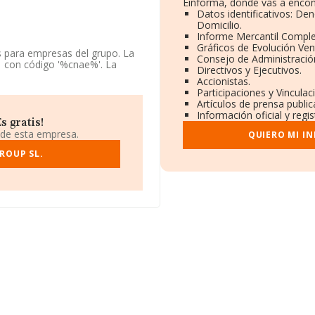
Einforma, donde vas a encon
Datos identificativos: De
Domicilio.
Informe Mercantil Compl
Gráficos de Evolución Ve
s para empresas del grupo. La
Consejo de Administració
 con código '%cnae%'. La
Directivos y Ejecutivos.
Accionistas.
Participaciones y Vincula
s disponibles en INFORMA,
Artículos de prensa publi
Información oficial y regi
 gratis!
ndo a los niveles de
 de esta empresa.
QUIERO MI I
55 puestos en 2024 a nivel
r posicionadas las siguientes
ROUP SL.
america Corporation S.L
; sin
El Serpis S.L
y
Grupo Viasi
cional, pasando del 164.785 al
ncluye:
Bovialga S.L
y
Preparats de L'ametlla S.L
y
 puestos posicionándose en el
ediagroup.es
. Su página web
o social establecido en Calle
d.