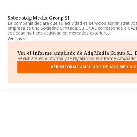
Sobre Adg Media Group Sl.
La compañía declara que su actividad es servicios administrativo
empresa es una Sociedad Limitada. Su CNAE corresponde a 6421
sociedad no tiene actividad en mercados exteriores.
Ver más
Los empleados han aumentado un 300% y atendiendo a los dato
ese número ha estado por encima de la media de sector.
Ver el informe ampliado de Adg Media Group Sl. ¡Es
Dentro del ranking de empresas elaborado por INFORMA, atendie
Regístrate en eInforma y te regalamos el Informe Ampliado
facturación de la compañía, se destaca que: ha subido de hasta 
sectorial, pasando del 1.541 al 1.486 puesto. Se encuentran mejo
VER INFORME AMPLIADO DE ADG MEDIA G
empresas del sector:
Corporacion Goenka S.A
y
Disan Latino
embargo, por debajo se encuentran empresas como:
Inmuebles 
Sociedad Limitada
. Ha ganado 29.672 puestos en el ranking na
164.785. La lista de empresas mejor posicionadas en el ranking i
Creaciones Morante S.L
; está por encima de compañías como
Sucermed S.L
. La empresa ha destacado por la subida de 4.176
puesto 26.267 del ranking provincial.
Su teléfono es 910053971 y su correo es
blanca.carnicero@adgm
es
www.adgmediagroup.es
.
La empresa
Adg Media Group S.L
, B72618747, tiene su domicili
De La Calendula Ed F, núm. 93 Plt Bj, (28109), Alcobendas, Madri