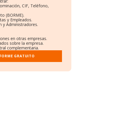
trar:
nominación, CIF, Teléfono,
eto (BORME).
ntas y Empleados.
n y Administradores.
ciones en otras empresas.
cados sobre la empresa.
stral complementaria.
NFORME GRATUITO