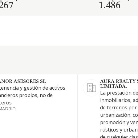
.267
1.486
ANOR ASESORES SL
AURA REALTY 
LIMITADA.
tenencia y gestión de activos
La prestación de
ancieros propios, no de
inmobiliarios, a
ceros.
de terrenos por 
MADRID
urbanización, co
promoción y ven
rústicos y urban
de cualquier clas