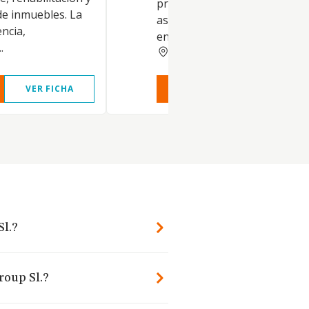
prestación de servicios de
e inmuebles. La
asesoramiento y apoyo a las
encia,
entidades participadas...
.
MADRID
VER FICHA
VER INFORME
VER FIC
Sl.?
roup Sl.?