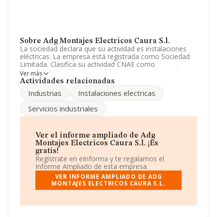
Sobre Adg Montajes Electricos Caura S.l.
La sociedad declara que su actividad es instalaciones
eléctricas. La empresa está registrada como Sociedad
Limitada. Clasifica su actividad CNAE como
'Instalaciones eléctricas', código 4321. La compañía no
Ver más
tiene actividad en mercados exteriores.
Actividades relacionadas
Industrias
Instalaciones electricas
La empresa
Adg Montajes Electricos Caura S.L
, con
número de identificación fiscal B91381293, está situada
Servicios industriales
en Calle Hermandad núm. 7, (41100), Coria Del Rio, en
Sevilla, Andalucía.
En relación con el sector y disponiendo de los datos de
Ver el informe ampliado de Adg
hasta 45.460 empresas, en el ámbito nacional la
Montajes Electricos Caura S.l. ¡Es
facturación alcanza la cifra de 25.317 millones de euros
gratis!
y se estima que el promedio de la facturación entre
Regístrate en eInforma y te regalamos el
todas las empresas es de 556 mil euros. Teniendo en
Informe Ampliado de esta empresa.
cuenta la información sobre Sevilla, en la base de datos
VER INFORME AMPLIADO DE ADG
de INFORMA aparecen 1790 empresas, cuyas ventas
MONTAJES ELECTRICOS CAURA S.L.
han obtenido los 1.031 millones de euros. Para aportar
ulterior información de interés en el ámbito sectorial, la
media de empleados de las empresas es de 4. La
antigüedad desde la constitución es de 17 años.