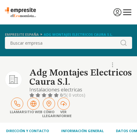
EMPRESITE ESPAÑA
ADG MONTAJES ELECTRICOS CAURA S.L.
Buscar
Adg Montajes Electricos
Caura S.l.
Instalaciones electricas
0
/5
( 0 votos)
LLAMAR
SITIO WEB
CÓMO
VER
LLEGAR
INFORME
DIRECCIÓN Y CONTACTO
INFORMACIÓN GENERAL
DATOS COM