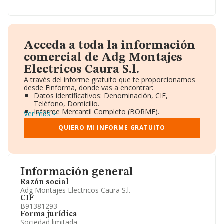
Acceda a toda la información
comercial de Adg Montajes
Electricos Caura S.l.
A través del informe gratuito que te proporcionamos
desde Einforma, donde vas a encontrar:
Datos identificativos: Denominación, CIF,
Teléfono, Domicilio.
Informe Mercantil Completo (BORME).
Ver más
Gráficos de Evolución Ventas y Empleados.
Consejo de Administración y Administradores.
QUIERO MI INFORME GRATUITO
Directivos y Ejecutivos.
Accionistas.
Participaciones y Vinculaciones en otras empresas.
Artículos de prensa publicados sobre la empresa.
Información oficial y registral complementaria.
Información general
Razón social
Adg Montajes Electricos Caura S.l.
CIF
B91381293
Forma jurídica
Sociedad limitada