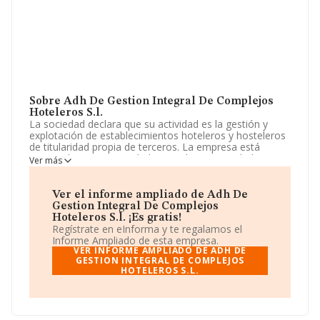
Sobre Adh De Gestion Integral De Complejos
Hoteleros S.l.
La sociedad declara que su actividad es la gestión y
explotación de establecimientos hoteleros y hosteleros
de titularidad propia de terceros. La empresa está
registrada como Sociedad Limitada. Su actividad CNAE
Ver más
es 'Hoteles y alojamientos similares' con código 5510.
La empresa no tiene actividad en mercados exteriores.
Ver el informe ampliado de Adh De
La empresa
Adh de Gestión Integral de Complejos
Gestion Integral De Complejos
Hoteleros S.L
, con número de identificación fiscal
Hoteleros S.l. ¡Es gratis!
B67448662, está situada en Rambla Catalunya núm. 88
Regístrate en eInforma y te regalamos el
P. 1 Pta. 1, (08008), Barcelona, Cataluña.
Informe Ampliado de esta empresa.
VER INFORME AMPLIADO DE ADH DE
Con los datos a disposición de INFORMA sobre 25.455
GESTION INTEGRAL DE COMPLEJOS
HOTELEROS S.L.
empresas pertenecientes al sector, a nivel nacional la
facturación asciende a 32.542 millones de euros y el
promedio de la facturación de ventas entre todas las
compañías asciende a los 1 millón de euros. Con el fin
de ampliar la información relativa a las compañías, la