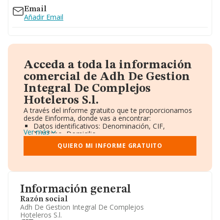
Email
Añadir Email
Acceda a toda la información
comercial de Adh De Gestion
Integral De Complejos
Hoteleros S.l.
A través del informe gratuito que te proporcionamos
desde Einforma, donde vas a encontrar:
Datos identificativos: Denominación, CIF,
Ver más
Teléfono, Domicilio.
Informe Mercantil Completo (BORME).
QUIERO MI INFORME GRATUITO
Gráficos de Evolución Ventas y Empleados.
Consejo de Administración y Administradores.
Directivos y Ejecutivos.
Accionistas.
Participaciones y Vinculaciones en otras empresas.
Información general
Artículos de prensa publicados sobre la empresa.
Información oficial y registral complementaria.
Razón social
Adh De Gestion Integral De Complejos
Hoteleros S.l.