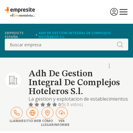
EMPRESITE
ADH DE GESTION INTEGRAL DE COMPLEJOS
ESPAÑA
HOTELEROS S.L.
Buscar
Adh De Gestion
Integral De Complejos
Hoteleros S.l.
La gestion y explotacion de establecimientos
hoteleros y hosteleros de titularidad propia
0
/5
( 0 votos)
de terceros
LLAMAR
SITIO WEB
CÓMO
VER
LLEGAR
INFORME