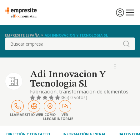
EMPRESITE ESPAÑA
ADI INNOVACION Y TECNOLOGIA SL
Buscar
Adi Innovacion Y
Tecnologia Sl
Fabricacion, transformacion de elementos
preformados de placas de yeso laminado,
0
/5
( 0 votos)
placas de cualquier material de acabados.
compra-venta, alquiler(excluidofinanciero)
de maquinaria industrial para
LLAMAR
SITIO WEB
CÓMO
VER
LLEGAR
INFORME
transformacion yeso lami
DIRECCIÓN Y CONTACTO
INFORMACIÓN GENERAL
DATOS COM