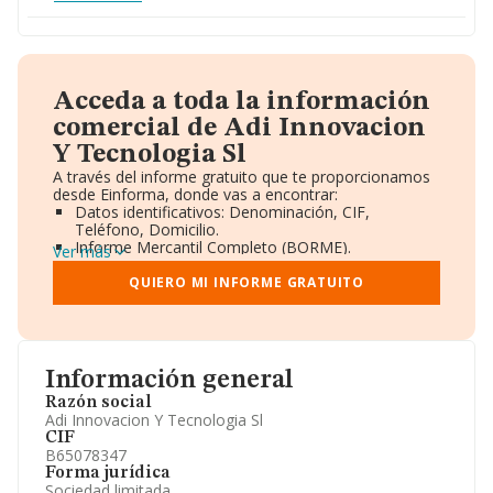
Acceda a toda la información
comercial de Adi Innovacion
Y Tecnologia Sl
A través del informe gratuito que te proporcionamos
desde Einforma, donde vas a encontrar:
Datos identificativos: Denominación, CIF,
Teléfono, Domicilio.
Informe Mercantil Completo (BORME).
Ver más
Gráficos de Evolución Ventas y Empleados.
Consejo de Administración y Administradores.
QUIERO MI INFORME GRATUITO
Directivos y Ejecutivos.
Accionistas.
Participaciones y Vinculaciones en otras empresas.
Artículos de prensa publicados sobre la empresa.
Información oficial y registral complementaria.
Información general
Razón social
Adi Innovacion Y Tecnologia Sl
CIF
B65078347
Forma jurídica
Sociedad limitada