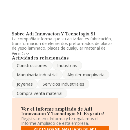
Sobre Adi Innovacion Y Tecnologia Sl
La compañía informa que su actividad es fabricación,
transformacion de elementos preformados de placas
de yeso laminado, placas de cualquier material de
acabados. compra-venta, alquiler(excluidofinanciero) de
Ver más
maquinaria industrial para transformacion yeso lami. La
Actividades relacionadas
sociedad está registrada como Sociedad Limitada.
Construcciones
Industrias
Tiene CNAE: 2362 - 'Fabricación de elementos de yeso
para la construcción'. La compañía no tiene actividad en
Maquinaria industrial
Alquiler maquinaria
mercados exteriores.
Joyerias
Servicios industriales
La sociedad española
Adi Innovacion y Tecnología
S.L
, con NIF B65078347, se encuentra en Calle Del Bruc
Compra venta material
núm. 122, (08203), en el municipio de Sabadell,
Barcelona, Cataluña.
Con los datos a disposición de INFORMA sobre 574
Ver el informe ampliado de Adi
empresas pertenecientes al sector, en el ámbito
Innovacion Y Tecnologia Sl ¡Es gratis!
nacional la facturación alcanza la cifra de 301 millones
Regístrate en eInforma y te regalamos el
de euros y la media de facturación de ventas entre
Informe Ampliado de esta empresa.
todas las compañías alcanza los 525 mil euros. Por
VER INFORME AMPLIADO DE ADI