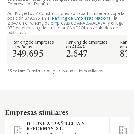
Empresas de España
Adi Proyectos Y Construcciones Sociedad Limitada. ocupa la
posición 349.695 en el
Ranking de Empresas Nacional
, la
2.647 en el ranking de empresas de ARABA/ALAVA, y el lugar
872 en el ranking de su sector CNAE "Otros acabados de
edificios".
Ranking de empresas
Ranking de empresas
Rankin
españolas
en ÁLAVA
en el 
349.695
2.647
87
*
Sector:
Construcción y actividades inmobiliarias
Empresas similares
Empresas similares
D. LUXE ALBAÑILERIA Y
REFORMAS, S.L.