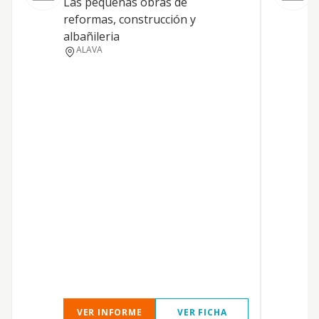
Las pequeñas obras de
L
reformas, construcción y
T
albañileria
ALAVA
T
VER INFORME
VER FICHA