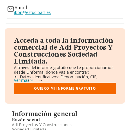
Email
ibon@estudioadi.es
Acceda a toda la información
comercial de Adi Proyectos Y
Construcciones Sociedad
Limitada.
A través del informe gratuito que te proporcionamos
desde Einforma, donde vas a encontrar:
Datos identificativos: Denominación, CIF,
Ver más
Teléfono, Domicilio.
Informe Mercantil Completo (BORME).
QUIERO MI INFORME GRATUITO
Gráficos de Evolución Ventas y Empleados.
Consejo de Administración y Administradores.
Directivos y Ejecutivos.
Accionistas.
Participaciones y Vinculaciones en otras empresas.
Información general
Artículos de prensa publicados sobre la empresa.
Información oficial y registral complementaria.
Razón social
Adi Proyectos Y Construcciones
Sociedad Limitada.