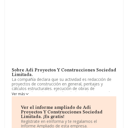
Sobre Adi Proyectos Y Construcciones Sociedad
Limitada.
La compañía declara que su actividad es redacción de
proyectos de construcción en general, peritajes y
cálculos estructurales. ejecución de obras de
construcción. trabajos de albañilería y subcontratación
Ver más
de gremios. tramitaciones de licencias de actividad,
inspección técnica de edificios, y elaboración de
certificados energéticos. La empresa aparece inscrita en
Ver el informe ampliado de Adi
el Registro Mercantil como Sociedad Limitada. Tiene
Proyectos Y Construcciones Sociedad
CNAE: 4335 - '%cnae%'. La compañía no tiene actividad
Limitada. ¡Es gratis!
en mercados exteriores.
Regístrate en eInforma y te regalamos el
Informe Ampliado de esta empresa.