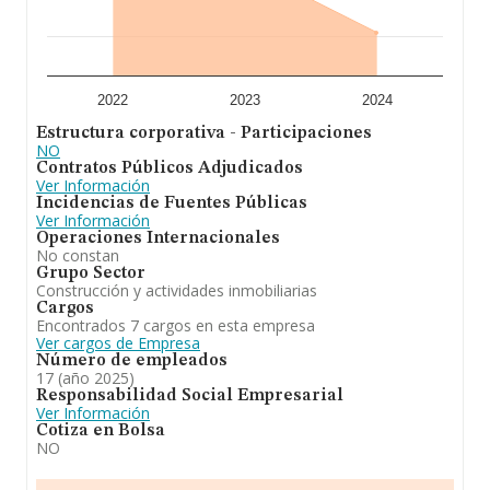
las compañías asciende a los 534 mil euros. Respecto a
la información de la provincia (hablamos de Vizcaya), en
la base de datos INFORMA constan 969 empresas,
cuyas ventas en 2024 han alcanzado los 802 millones
de euros. Con el fin de ampliar la información relativa a
las compañías, los empleados de media son 4; la
2022
2023
2024
antigüedad alcanza los 17 años desde la constitución.
Estructura corporativa - Participaciones
NO
En resumen,
Adi Technical Solutions Sociedad
Contratos Públicos Adjudicados
Limitada
se dedica a instalación sistemas de
Ver Información
telecomunicaciones. En cuanto a la posición en el
Incidencias de Fuentes Públicas
ranking de la provincia de Vizcaya, la empresa ha
Ver Información
perdido posiciones frente al 2023.
Operaciones Internacionales
No constan
Grupo Sector
Construcción y actividades inmobiliarias
Cargos
Encontrados 7 cargos en esta empresa
Ver cargos de Empresa
Número de empleados
17 (año 2025)
Responsabilidad Social Empresarial
Ver Información
Cotiza en Bolsa
NO