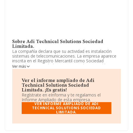
Sobre Adi Technical Solutions Sociedad
Limitada.
La compañía declara que su actividad es instalación
sistemas de telecomunicaciones. La empresa aparece
inscrita en el Registro Mercantil como Sociedad
Limitada. Su actividad CNAE es 'Instalaciones eléctricas'
Ver más
con código 4321. No realiza actividad de importación
y/o exportación.
Ver el informe ampliado de Adi
Los empleados se han reducido un 6% y atendiendo a
Technical Solutions Sociedad
los datos disponibles en INFORMA, ese número ha
Limitada. ¡Es gratis!
estado por encima de la media de sector.
Regístrate en eInforma y te regalamos el
Informe Ampliado de esta empresa.
Dentro del ranking de empresas elaborado por
VER INFORME AMPLIADO DE ADI
INFORMA, atendiendo a los niveles de facturación de la
TECHNICAL SOLUTIONS SOCIEDAD
LIMITADA.
compañía, se destaca que: en 2024, en la clasificación
del sector, la empresa se ha colocado 589 puestos más
abajo y su posición actual es 1.871 (el año anterior
estaba en 1.282). Tienen mejor posición las siguientes
empresas del sector:
Diseño de Proyectos