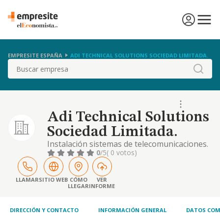
EMPRESITE ESPAÑA
ADI TECHNICAL SOLUTIONS SOCIEDAD LIMITADA.
Buscar
Adi Technical Solutions
Sociedad Limitada.
Instalación sistemas de telecomunicaciones.
0
/5
( 0 votos)
LLAMAR
SITIO WEB
CÓMO
VER
LLEGAR
INFORME
DIRECCIÓN Y CONTACTO
INFORMACIÓN GENERAL
DATOS COM