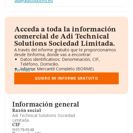
adi@adisolutions.eu
Acceda a toda la información
comercial de Adi Technical
Solutions Sociedad Limitada.
A través del informe gratuito que te proporcionamos
desde Einforma, donde vas a encontrar:
Datos identificativos: Denominación, CIF,
Teléfono, Domicilio.
Informe Mercantil Completo (BORME).
Ver más
Gráficos de Evolución Ventas y Empleados.
Consejo de Administración y Administradores.
QUIERO MI INFORME GRATUITO
Directivos y Ejecutivos.
Accionistas.
Participaciones y Vinculaciones en otras empresas.
Artículos de prensa publicados sobre la empresa.
Información oficial y registral complementaria.
Información general
Razón social
Adi Technical Solutions Sociedad
Limitada.
CIF
B95784948