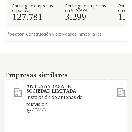
Ranking de empresas
Ranking de empresas
Rankin
españolas
en VIZCAYA
en el 
127.781
3.299
1.8
*
Sector:
Construcción y actividades inmobiliarias
Empresas similares
Empresas similares
ANTENAS BASAURI
SOCIEDAD LIMITADA.
S
Instalación de antenas de
I
televisión.
m
VIZCAYA