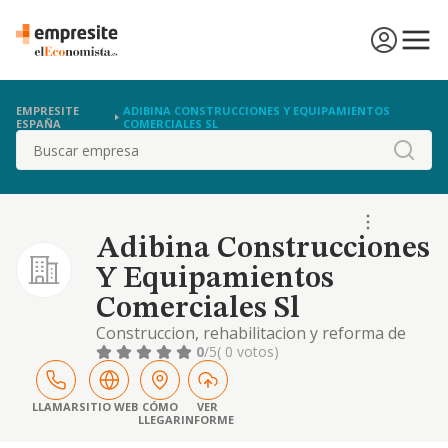
EMPRESITE
ADIBINA CONSTRUCCIONES Y EQUIPAMIENTOS
ESPAÑA
COMERCIALES SL
Buscar
Adibina Construcciones
Y Equipamientos
Comerciales Sl
Construccion, rehabilitacion y reforma de
fincas de cualquier clase, y el suministro de
0
/5
( 0 votos)
mobiliario y equipamientos comerciales.
LLAMAR
SITIO WEB
CÓMO
VER
LLEGAR
INFORME