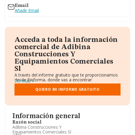
Email
Añadir Email
Acceda a toda la información
comercial de Adibina
Construcciones Y
Equipamientos Comerciales
Sl
A través del informe gratuito que te proporcionamos
desde Einforma, donde vas a encontrar:
Ver más
Datos identificativos: Denominación, CIF,
Teléfono, Domicilio.
QUIERO MI INFORME GRATUITO
Informe Mercantil Completo (BORME).
Gráficos de Evolución Ventas y Empleados.
Consejo de Administración y Administradores.
Directivos y Ejecutivos.
Accionistas.
Información general
Participaciones y Vinculaciones en otras empresas.
Razón social
Artículos de prensa publicados sobre la empresa.
Adibina Construcciones Y
Información oficial y registral complementaria.
Equipamientos Comerciales Sl