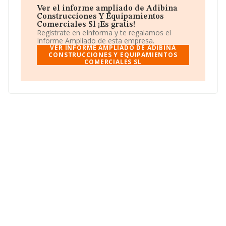
se estima que el promedio de la facturación entre todas
Ver el informe ampliado de Adibina
las empresas es de 124 mil euros. Respecto a la
Construcciones Y Equipamientos
información de la provincia (hablamos de A Coruña), en
Comerciales Sl ¡Es gratis!
la base de datos INFORMA constan 266 empresas, con
Regístrate en eInforma y te regalamos el
ventas de hasta 75 millones de euros. Como
Informe Ampliado de esta empresa.
información adicional de interés, los empleados de
VER INFORME AMPLIADO DE ADIBINA
media son 2. La media de antigüedad desde la
CONSTRUCCIONES Y EQUIPAMIENTOS
COMERCIALES SL
constitución es de 20 años.