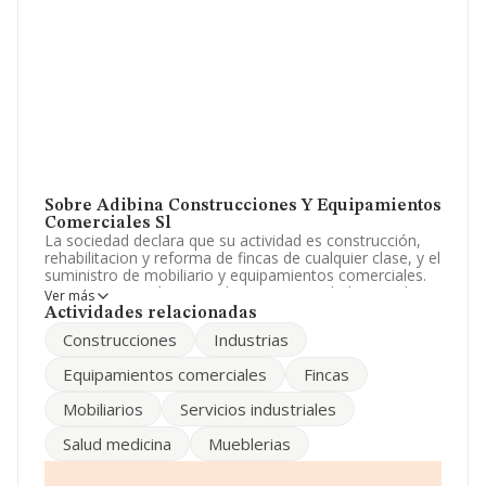
Sobre Adibina Construcciones Y Equipamientos
Comerciales Sl
La sociedad declara que su actividad es construcción,
rehabilitacion y reforma de fincas de cualquier clase, y el
suministro de mobiliario y equipamientos comerciales.
La empresa está registrada como Sociedad Limitada.
Ver más
Tiene CNAE: 4335 - '%cnae%'. La sociedad no tiene
Actividades relacionadas
actividad en mercados exteriores.
Construcciones
Industrias
La compañía
Adibina Construcciones y
Equipamientos comerciales
Fincas
Equipamientos Comerciales S.L
, con NIF B70172465,
se encuentra en Calle Regata Cutty Sark núm. 25 Bj,
Mobiliarios
Servicios industriales
(15002), en el municipio de A Coruña, Galicia.
Salud medicina
Mueblerias
Con los datos a disposición de INFORMA sobre 13.290
empresas pertenecientes al sector, la facturación en el
ámbito nacional alcanza los 1.658 millones de euros y