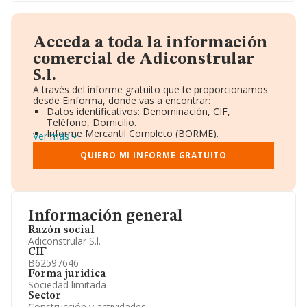
Acceda a toda la información
comercial de Adiconstrular
S.l.
A través del informe gratuito que te proporcionamos
desde Einforma, donde vas a encontrar:
Datos identificativos: Denominación, CIF,
Teléfono, Domicilio.
Informe Mercantil Completo (BORME).
Ver más
Gráficos de Evolución Ventas y Empleados.
Consejo de Administración y Administradores.
QUIERO MI INFORME GRATUITO
Directivos y Ejecutivos.
Accionistas.
Participaciones y Vinculaciones en otras empresas.
Artículos de prensa publicados sobre la empresa.
Información oficial y registral complementaria.
Información general
Razón social
Adiconstrular S.l.
CIF
B62597646
Forma jurídica
Sociedad limitada
Sector
Construcción y actividades