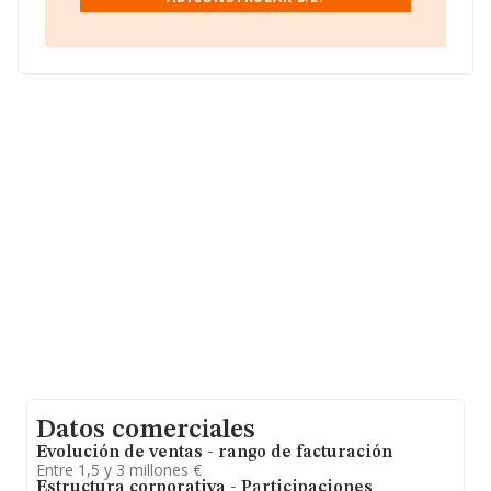
entre todas las compañías. Finalmente, para completar
los datos de sector, en 2002, la media de empleados de
las empresas es de 2. La antigüedad alcanza los 17
años desde la constitución.
Datos comerciales
Evolución de ventas - rango de facturación
Entre 1,5 y 3 millones €
Estructura corporativa - Participaciones