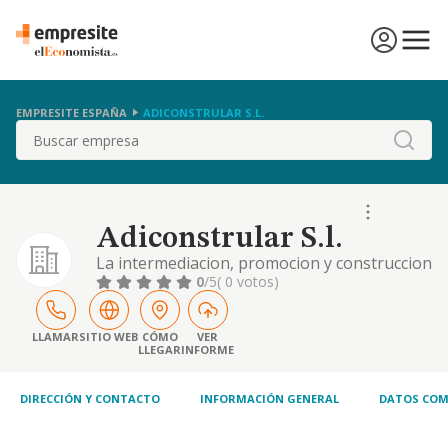
EMPRESITE ESPAÑA
ADICONSTRULAR S.L.
Buscar
Adiconstrular S.l.
La intermediacion, promocion y construccion
inmobiliaria. ejecucion total o parcial de
0
/5
( 0 votos)
proyectos de todo tipo de obras publicas o
privadas, casas, edificaciones industriales,
comerciales, residenciales, equipamientos, et
LLAMAR
SITIO WEB
CÓMO
VER
LLEGAR
INFORME
DIRECCIÓN Y CONTACTO
INFORMACIÓN GENERAL
DATOS COM