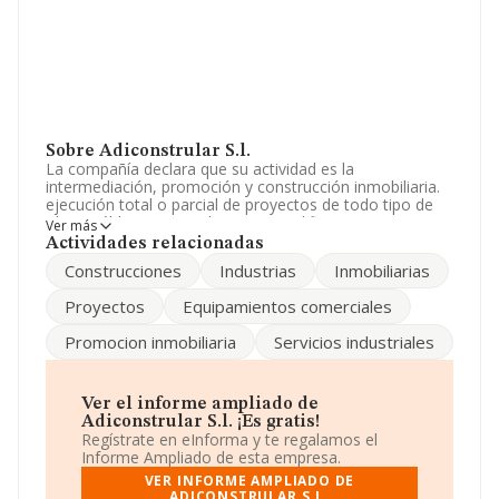
Sobre Adiconstrular S.l.
La compañía declara que su actividad es la
intermediación, promoción y construcción inmobiliaria.
ejecución total o parcial de proyectos de todo tipo de
obras públicas o privadas, casas, edificaciones
Ver más
industriales, comerciales, residenciales, equipamientos,
Actividades relacionadas
et. La sociedad está inscrita en el Registro Mercantil
Construcciones
Industrias
Inmobiliarias
como Sociedad Limitada. Su CNAE corresponde a 4101
con código '%cnae%'. La compañía no tiene actividad en
Proyectos
Equipamientos comerciales
mercados exteriores.
Promocion inmobiliaria
Servicios industriales
La sociedad
Adiconstrular S.L
, con número de
identificación fiscal B62597646, se encuentra en Calle
Consell De Cent núm. 413 1 2, (08009), Barcelona,
Cataluña.
Ver el informe ampliado de
Adiconstrular S.l. ¡Es gratis!
Con los datos a disposición de INFORMA sobre 188.948
Regístrate en eInforma y te regalamos el
empresas pertenecientes al sector, a nivel nacional la
Informe Ampliado de esta empresa.
facturación asciende a 36.783 millones de euros y se
VER INFORME AMPLIADO DE
calcula un promedio de facturación de 194 mil euros
ADICONSTRULAR S.L.