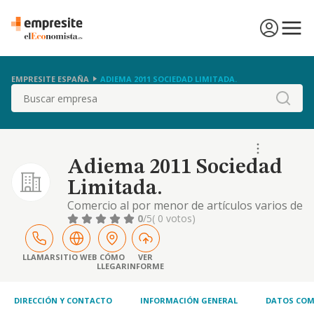
EMPRESITE ESPAÑA
ADIEMA 2011 SOCIEDAD LIMITADA.
Buscar
Adiema 2011 Sociedad
Limitada.
Comercio al por menor de artículos varios de
bazar, artículos de moda, complementos,
0
/5
( 0 votos)
marroquinería, artículos de decoración, textil
del hogar, mobiliario y colchones. servicios
de restauración, bars, restaurantes
LLAMAR
SITIO WEB
CÓMO
VER
LLEGAR
INFORME
DIRECCIÓN Y CONTACTO
INFORMACIÓN GENERAL
DATOS COM