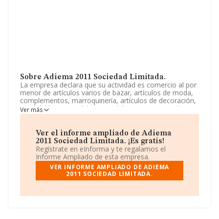
Sobre Adiema 2011 Sociedad Limitada.
La empresa declara que su actividad es comercio al por
menor de artículos varios de bazar, artículos de moda,
complementos, marroquinería, artículos de decoración,
textil del hogar, mobiliario y colchones. servicios de
Ver más
restauración, bars, restaurantes. La empresa aparece
inscrita en el Registro Mercantil como Sociedad
Limitada. La actividad de referencia CNAE corresponde
Ver el informe ampliado de Adiema
a 'Otro comercio al por menor de artículos nuevos en
2011 Sociedad Limitada. ¡Es gratis!
establecimientos especializados', cuyo Código es 4778.
Regístrate en eInforma y te regalamos el
No realiza actividad de importación y/o exportación.
Informe Ampliado de esta empresa.
VER INFORME AMPLIADO DE ADIEMA
Ha tenido el mismo número de profesionales y teniendo
2011 SOCIEDAD LIMITADA.
en cuenta la información disponible en INFORMA, ha
dispuesto de un número de empleados por encima de la
media de sector.
Para ponerse en contacto con sus oficinas, la empresa
facilita el número de teléfono 972776962.