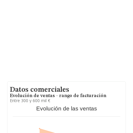
La sociedad
Adiema 2011 Sociedad Limitada
, con
CIF B55212260, se encuentra en Calle Ponent Ed Emilia
Mar núm. S/N Bj, (17130), en el municipio de L'escala,
Girona, Cataluña.
Con los datos a disposición de INFORMA sobre 13.277
empresas pertenecientes al sector, la facturación en el
ámbito nacional alcanza los 4.133 millones de euros y la
media entre todas las compañías es de 311 mil euros
de ventas en 2017. En relación con la información de la
provincia de Girona, en la base de datos INFORMA
constan 272 empresas, con ventas en 2017 de hasta 69
millones de euros. Para aportar ulterior información de
interés en el ámbito sectorial, la media de empleados es
de 2; la antigüedad desde la constitución es de 18 años.
Datos comerciales
Evolución de ventas - rango de facturación
Entre 300 y 600 mil €
Evolución de las ventas