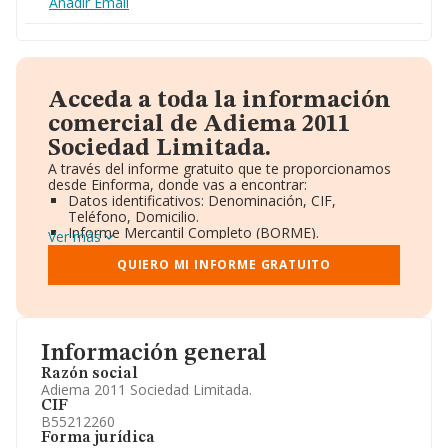
Añadir Email
Acceda a toda la información
comercial de Adiema 2011
Sociedad Limitada.
A través del informe gratuito que te proporcionamos
desde Einforma, donde vas a encontrar:
Datos identificativos: Denominación, CIF,
Teléfono, Domicilio.
Informe Mercantil Completo (BORME).
Ver más
Gráficos de Evolución Ventas y Empleados.
Consejo de Administración y Administradores.
QUIERO MI INFORME GRATUITO
Directivos y Ejecutivos.
Accionistas.
Participaciones y Vinculaciones en otras empresas.
Artículos de prensa publicados sobre la empresa.
Información oficial y registral complementaria.
Información general
Razón social
Adiema 2011 Sociedad Limitada.
CIF
B55212260
Forma jurídica