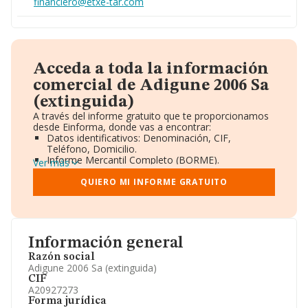
financiero@etxe-tar.com
Acceda a toda la información
comercial de Adigune 2006 Sa
(extinguida)
A través del informe gratuito que te proporcionamos
desde Einforma, donde vas a encontrar:
Datos identificativos: Denominación, CIF,
Teléfono, Domicilio.
Informe Mercantil Completo (BORME).
Ver más
Gráficos de Evolución Ventas y Empleados.
Consejo de Administración y Administradores.
QUIERO MI INFORME GRATUITO
Directivos y Ejecutivos.
Accionistas.
Participaciones y Vinculaciones en otras empresas.
Artículos de prensa publicados sobre la empresa.
Información oficial y registral complementaria.
Información general
Razón social
Adigune 2006 Sa (extinguida)
CIF
A20927273
Forma jurídica