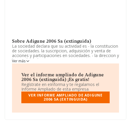
Sobre Adigune 2006 Sa (extinguida)
La sociedad declara que su actividad es - la constitucion
de sociedades. la suscripcion, adquisición y venta de
acciones y participaciones en sociedades. - la direccion y
la gestión de las acciones o participaciones que la
Ver más
sociedad mantenga en sociedades, así. La empresa es
una Sociedad Anónima. Clasifica su actividad CNAE
como '%cnae%', código 6421. No realiza actividad de
Ver el informe ampliado de Adigune
importación y/o exportación.
2006 Sa (extinguida) ¡Es gratis!
Regístrate en eInforma y te regalamos el
Su teléfono es 943740600 y la dirección de correo es
Informe Ampliado de esta empresa.
financiero@etxe-tar.com
.
VER INFORME AMPLIADO DE ADIGUNE
2006 SA (EXTINGUIDA)
La compañía
Adigune 2006 S.A (extinguida)
, con
número de identificación fiscal A20927273, tiene su
domicilio social establecido en Barrio San Antolin núm.
3, (20870), Elgoibar, Guipúzcoa, País Vasco.
En base a la información de la que dispone INFORMA
sobre 45.306 compañías, en el ámbito nacional la