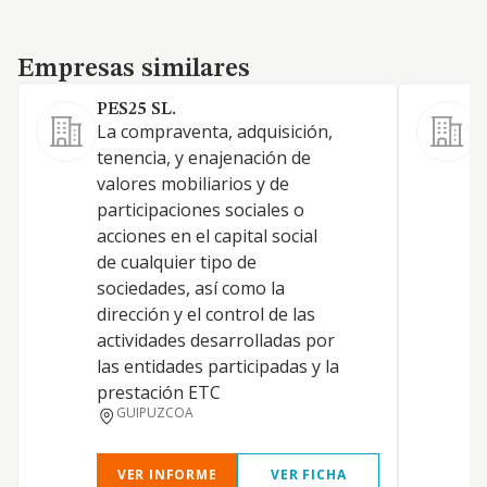
Empresas similares
Empresas similares
PES25 SL.
La compraventa, adquisición,
(
tenencia, y enajenación de
d
valores mobiliarios y de
d
participaciones sociales o
c
acciones en el capital social
r
de cualquier tipo de
a
sociedades, así como la
a
dirección y el control de las
p
actividades desarrolladas por
t
las entidades participadas y la
s
prestación ETC
GUIPUZCOA
VER INFORME
VER FICHA