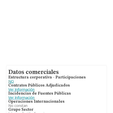
facturación alcanza la cifra de 71.120 millones de euros
y se estima que el promedio de la facturación entre
todas las empresas es de 1 millón de euros. Respecto a
la información de la provincia (hablamos de Guipúzcoa),
en la base de datos de INFORMA aparecen 789
empresas, cuyas ventas han obtenido los 186 millones
de euros. Con el fin de ampliar la información relativa a
las compañías, los empleados de media son 2; la
antigüedad alcanza los 8 años desde la constitución.
Datos comerciales
Estructura corporativa - Participaciones
NO
Contratos Públicos Adjudicados
Ver Información
Incidencias de Fuentes Públicas
Ver Información
Operaciones Internacionales
No constan
Grupo Sector