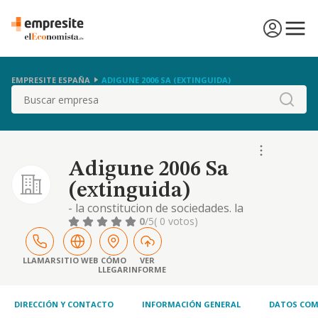
EMPRESITE ESPAÑA
ADIGUNE 2006 SA (EXTINGUIDA)
Buscar
Adigune 2006 Sa
(extinguida)
- la constitucion de sociedades. la
suscripcion, adquisicion y venta de acciones
0
/5
( 0 votos)
y participaciones en sociedades. - la direccion
y la gestion de las acciones o participaciones
que la sociedad mantenga en sociedades, asi
LLAMAR
SITIO WEB
CÓMO
VER
LLEGAR
INFORME
DIRECCIÓN Y CONTACTO
INFORMACIÓN GENERAL
DATOS COM