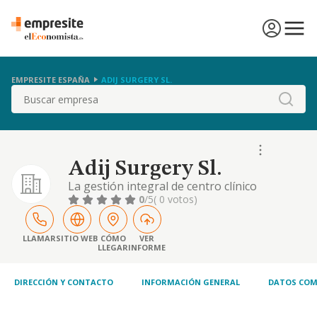
EMPRESITE ESPAÑA
ADIJ SURGERY SL.
Buscar
Adij Surgery Sl.
La gestión integral de centro clínico
multidisciplinar para la prestación de
0
/5
( 0 votos)
servicios de medicina general, toda clase de
especialidades médicas. consultoría médica y
desarrollo en centros sanitarios. (cnae 8610).
LLAMAR
SITIO WEB
CÓMO
VER
LLEGAR
INFORME
actividades médicas de consulta, cirugía
plástica y tratamientos de belleza. la realiz
DIRECCIÓN Y CONTACTO
INFORMACIÓN GENERAL
DATOS COM