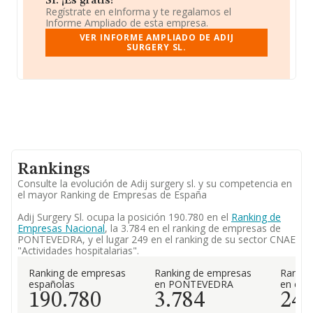
Sl. ¡Es gratis!
Regístrate en eInforma y te regalamos el
Informe Ampliado de esta empresa.
VER INFORME AMPLIADO DE ADIJ
SURGERY SL.
Rankings
Consulte la evolución de Adij surgery sl. y su competencia en
el mayor Ranking de Empresas de España
Adij Surgery Sl. ocupa la posición 190.780 en el
Ranking de
Empresas Nacional
, la 3.784 en el ranking de empresas de
PONTEVEDRA, y el lugar 249 en el ranking de su sector CNAE
"Actividades hospitalarias".
Ranking de empresas
Ranking de empresas
Rankin
españolas
en PONTEVEDRA
en el 
190.780
3.784
24