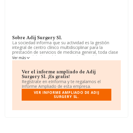
Sobre Adij Surgery Sl.
La sociedad informa que su actividad es la gestión
integral de centro clínico multidisciplinar para la
prestación de servicios de medicina general, toda clase
de especialidades médicas. consultoría médica y
Ver más
desarrollo en centros sanitarios. (cnae 8610).
actividades médicas de consulta, cirugía plástica y
tratamientos de belleza. la realiz. La empresa es una
Ver el informe ampliado de Adij
Sociedad Limitada. Su actividad CNAE es 'Actividades
Surgery Sl. ¡Es gratis!
hospitalarias' con código 8610. La compañía no tiene
Regístrate en eInforma y te regalamos el
actividad en mercados exteriores.
Informe Ampliado de esta empresa.
VER INFORME AMPLIADO DE ADIJ
No ha habido variación en cuanto al número de
SURGERY SL.
empleados con respecto al 2023 y teniendo en cuenta
la información disponible en INFORMA, ha dispuesto de
un número de empleados por debajo de la media de
sector.
Dentro del ranking de empresas elaborado por
INFORMA, atendiendo a los niveles de facturación de la
sociedad, se destaca que: en 2024, en la clasificación