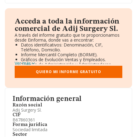
Acceda a toda la información
comercial de Adij Surgery Sl.
A través del informe gratuito que te proporcionamos
desde Einforma, donde vas a encontrar:
Datos identificativos: Denominación, CIF,
Teléfono, Domicilio.
Informe Mercantil Completo (BORME).
Gráficos de Evolución Ventas y Empleados.
Ver más
Consejo de Administración y Administradores.
Directivos y Ejecutivos.
QUIERO MI INFORME GRATUITO
Accionistas.
Participaciones y Vinculaciones en otras empresas.
Artículos de prensa publicados sobre la empresa.
Información oficial y registral complementaria.
Información general
Razón social
Adij Surgery Sl.
CIF
B67860361
Forma jurídica
Sociedad limitada
Sector