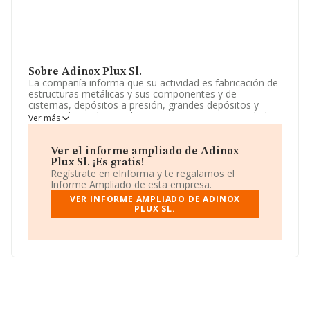
Sobre Adinox Plux Sl.
La compañía informa que su actividad es fabricación de
estructuras metálicas y sus componentes y de
cisternas, depósitos a presión, grandes depósitos y
contenedores de metal. La empresa es una Sociedad
Ver más
Limitada. Su CNAE corresponde a 2522 con código
'%cnae%'. La empresa no tiene actividad en mercados
exteriores.
Ver el informe ampliado de Adinox
Plux Sl. ¡Es gratis!
El número de empleados ha sido el mismo con respecto
Regístrate en eInforma y te regalamos el
al 2020 y según los datos a disposición de INFORMA, ha
Informe Ampliado de esta empresa.
tenido un número de empleados por debajo de la media
VER INFORME AMPLIADO DE ADINOX
de sector.
PLUX SL.
La sociedad española
Adinox Plux S.L
, con CIF
B75229476, se encuentra en Avenida Donostia Bº Santa
Lucia, Pab. 14., (20400), Tolosa, en Guipúzcoa, País
Vasco.
En relación con el sector y disponiendo de los datos de
hasta 1.114 empresas, en el ámbito nacional la
facturación alcanza la cifra de 1.378 millones de euros y