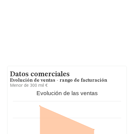
se estima que el promedio de la facturación entre todas
las empresas es de 1 millón de euros. En relación con la
información de la provincia de Guipúzcoa, en la base de
datos INFORMA constan 71 empresas, con ventas en el
año 2021 de 63 millones de euros. Por último, con el fin
de ampliar la información relativa al ámbito de la
empresa, los empleados de media son 9. La antigüedad
alcanza los 25 años desde la constitución.
Datos comerciales
Evolución de ventas - rango de facturación
Menor de 300 mil €
Evolución de las ventas