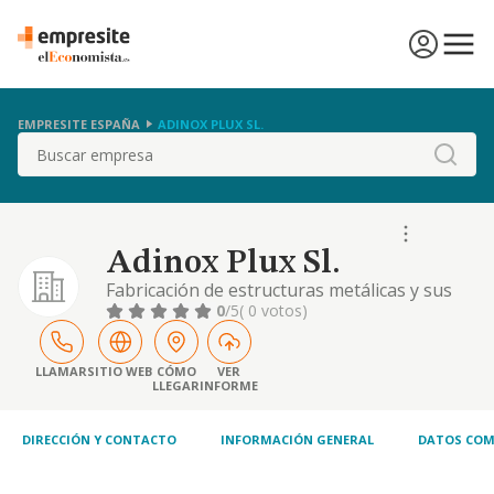
EMPRESITE ESPAÑA
ADINOX PLUX SL.
Buscar
Adinox Plux Sl.
Fabricación de estructuras metálicas y sus
componentes y de cisternas, depósitos a
0
/5
( 0 votos)
presión, grandes depósitos y contenedores
de metal
LLAMAR
SITIO WEB
CÓMO
VER
LLEGAR
INFORME
DIRECCIÓN Y CONTACTO
INFORMACIÓN GENERAL
DATOS COM