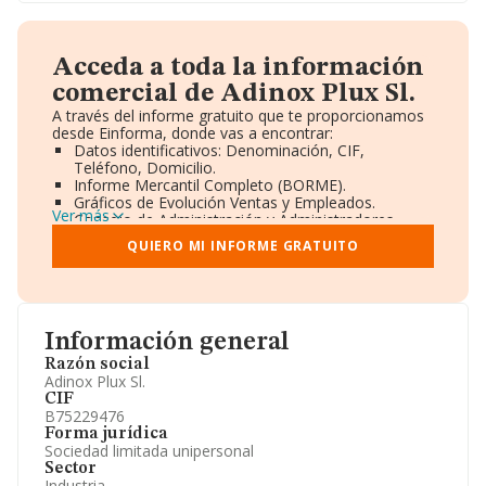
Acceda a toda la información
comercial de Adinox Plux Sl.
A través del informe gratuito que te proporcionamos
desde Einforma, donde vas a encontrar:
Datos identificativos: Denominación, CIF,
Teléfono, Domicilio.
Informe Mercantil Completo (BORME).
Gráficos de Evolución Ventas y Empleados.
Ver más
Consejo de Administración y Administradores.
Directivos y Ejecutivos.
QUIERO MI INFORME GRATUITO
Accionistas.
Participaciones y Vinculaciones en otras empresas.
Artículos de prensa publicados sobre la empresa.
Información oficial y registral complementaria.
Información general
Razón social
Adinox Plux Sl.
CIF
B75229476
Forma jurídica
Sociedad limitada unipersonal
Sector
Industria