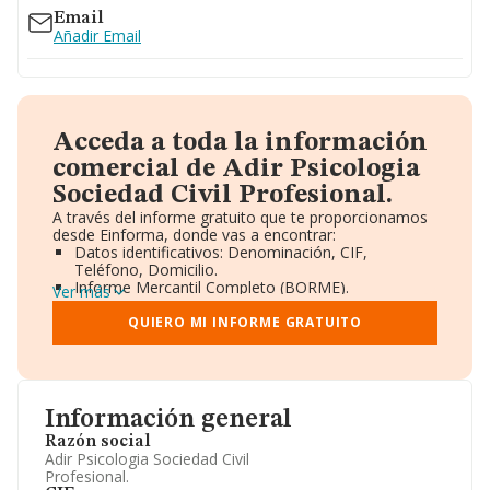
Email
Añadir Email
Acceda a toda la información
comercial de Adir Psicologia
Sociedad Civil Profesional.
A través del informe gratuito que te proporcionamos
desde Einforma, donde vas a encontrar:
Datos identificativos: Denominación, CIF,
Teléfono, Domicilio.
Informe Mercantil Completo (BORME).
Ver más
Gráficos de Evolución Ventas y Empleados.
Consejo de Administración y Administradores.
QUIERO MI INFORME GRATUITO
Directivos y Ejecutivos.
Accionistas.
Participaciones y Vinculaciones en otras empresas.
Artículos de prensa publicados sobre la empresa.
Información oficial y registral complementaria.
Información general
Razón social
Adir Psicologia Sociedad Civil
Profesional.