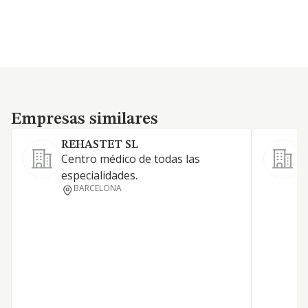
Empresas similares
Empresas similares
REHASTET SL
Centro médico de todas las
especialidades.
S
BARCELONA
S