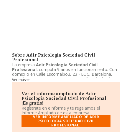
Sobre Adir Psicologia Sociedad Civil
Profesional.
La empresa
Adir Psicologia Sociedad Civil
Profesional.
computa 9 años en funcionamiento. Con
domicilio en Calle Escornalbou, 23 - LOC, Barcelona,
Barcelona se encuentra la empresa
Adir Psicologia
Ver más
Sociedad Civil Profesional.
. El CNAE que desarrolla es
8622 - Actividades de otras especialidades médicas.
Adir Psicologia Sociedad Civil Profesional.
está
Ver el informe ampliado de Adir
definida como Sociedad civil profesional. Para más
Psicologia Sociedad Civil Profesional.
información, visite su página web:
¡Es gratis!
http://www.adirpsicologia.com
.
Regístrate en eInforma y te regalamos el
Informe Ampliado de esta empresa.
VER INFORME AMPLIADO DE ADIR
PSICOLOGIA SOCIEDAD CIVIL
PROFESIONAL.