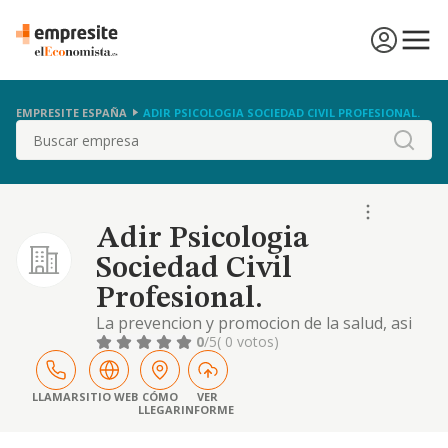
EMPRESITE ESPAÑA
ADIR PSICOLOGIA SOCIEDAD CIVIL PROFESIONAL.
Buscar
Adir Psicologia
Sociedad Civil
Profesional.
La prevencion y promocion de la salud, asi
como la atencion sanitaria centrada en la
0
/5
( 0 votos)
evalucacion, diagnostico, intervencion y
rehabilitacion psicologica y neuropsicologica
LLAMAR
SITIO WEB
CÓMO
VER
LLEGAR
INFORME