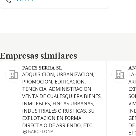
Empresas similares
Empresas similares
FAGES SERRA SL
AN
ADQUISICION, URBANIZACION,
LA
PROMOCION, EDIFICACION,
AR
TENENCIA, ADMINISTRACION,
EX
VENTA DE CUALESQUIERA BIENES
SO
INMUEBLES, FINCAS URBANAS,
VI
INDUSTRIALES O RUSTICAS, SU
IN
EXPLOTACION EN FORMA
GE
DIRECTA O DE ARRIENDO, ETC.
DE
BARCELONA
ET