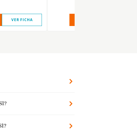
VER FICHA
VER INFORME
VER FIC
Sl?
Sl?