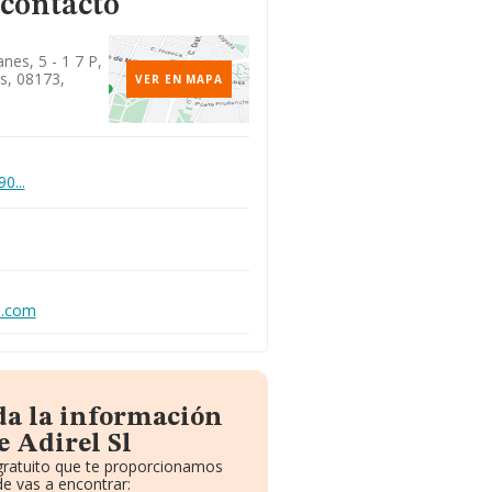
 contacto
nes, 5 - 1 7 P,
s, 08173,
VER EN MAPA
0...
a.com
da la información
e Adirel Sl
 gratuito que te proporcionamos
e vas a encontrar: