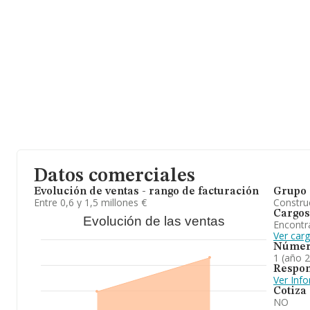
nacional la facturación asciende a 23.169 millones de euros y en
ventas entre todas las compañías alcanza los 173 mil euros. Por ú
información relativa al ámbito de la empresa, la antigüedad alcan
Los empleados de media son 1.
Para concluir,
Adirel S.L
está especializada en promoción inmobili
posición en el ranking de sectores, la empresa ha perdido posici
más abajo en el ranking nacional (de todas las empresas presentes 
Datos comerciales
Evolución de ventas - rango de facturación
Grupo 
Entre 0,6 y 1,5 millones €
Construc
Cargos
Evolución de las ventas
Encontr
Ver carg
Númer
1 (año 
Respon
Ver Inf
Cotiza
NO