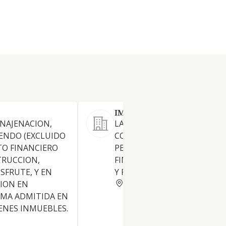
IMMOBLES LECHA SOLER S
ENAJENACION,
LA PROMOCION,
ENDO (EXCLUIDO
CONSTRUCCION, COMPRAVE
O FINANCIERO
PERMUTA Y ARRENDAMIENT
TRUCCION,
FINCAS URBANAS, INDUSTRI
SFRUTE, Y EN
Y RUSTICAS.
BARCELONA
ION EN
RMA ADMITIDA EN
ENES INMUEBLES.