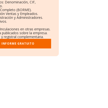
vos: Denominación, CIF,
o.
l Completo (BORME).
ción Ventas y Empleados.
stración y Administradores.
ivos.
Vinculaciones en otras empresas.
a publicados sobre la empresa.
l y registral complementaria.
I INFORME GRATUITO