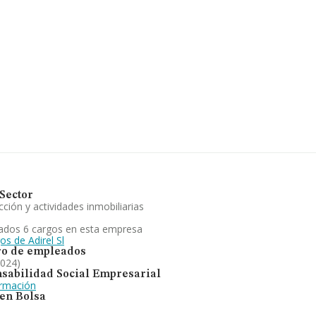
 2024 la media de facturación de
ltimo, con el fin de ampliar la
za los 23 años desde la constitución.
aria de todo tipo. En cuanto a la
ones frente al 2023. Se ha posicionado
en el territorio) frente al 2023.
Sector
ción y actividades inmobiliarias
ados 6 cargos en esta empresa
os de Adirel Sl
o de empleados
2024)
sabilidad Social Empresarial
ormación
 en Bolsa