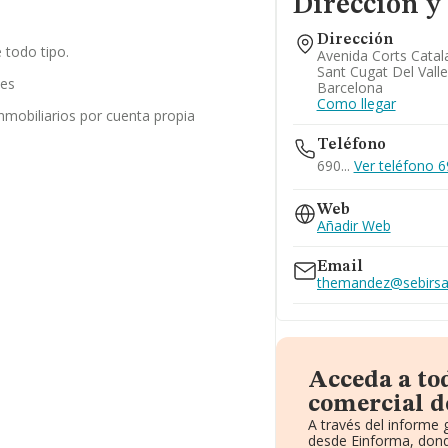
Dirección y
Dirección
 todo tipo.
Avenida Corts Catala
Sant Cugat Del Valle
les
Barcelona
Como llegar
inmobiliarios por cuenta propia
Teléfono
690...
Ver teléfono 69
Web
Añadir Web
Email
themandez@sebirs
Acceda a to
comercial d
A través del informe
desde Einforma, dond