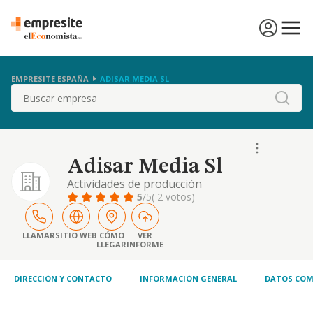
EMPRESITE ESPAÑA
ADISAR MEDIA SL
Buscar
Adisar Media Sl
Actividades de producción
cinematográfica,de vídeo y producciones
5
/5
( 2 votos)
publicitarias.
LLAMAR
SITIO WEB
CÓMO
VER
LLEGAR
INFORME
DIRECCIÓN Y CONTACTO
INFORMACIÓN GENERAL
DATOS COM