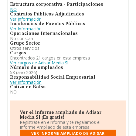
de Madrid, en la base de datos de INFORMA aparecen
Estructura corporativa - Participaciones
644 empresas, cuyas ventas en 2025 han alcanzado los
NO
276 millones de euros. Finalmente, para completar los
Contratos Públicos Adjudicados
datos de sector, en 2025, la antigüedad alcanza los 12
Ver Información
años desde la constitución. La media de empleados de
Incidencias de Fuentes Públicas
las empresas es de 3.
Ver Información
Operaciones Internacionales
En conclusión,
Adisar Media S.L
se dedica a
No constan
actividades de producción cinematográfica,de vídeo y
Grupo Sector
producciones publicitarias. Por lo general, la empresa ha
Otros servicios
experimentado un crecimiento significativo respecto al
Cargos
año anterior (2024), no obstante, en cuanto a la
Encontrados 21 cargos en esta empresa
posición en el ranking de la provincia de Madrid, la
Ver cargos de Adisar Media Sl
empresa ha perdido posiciones frente al 2024.
Número de empleados
58 (año 2026)
Responsabilidad Social Empresarial
Ver Información
Cotiza en Bolsa
NO
Ver el informe ampliado de Adisar
Media Sl ¡Es gratis!
Regístrate en eInforma y te regalamos el
Informe Ampliado de esta empresa.
VER INFORME AMPLIADO DE ADISAR