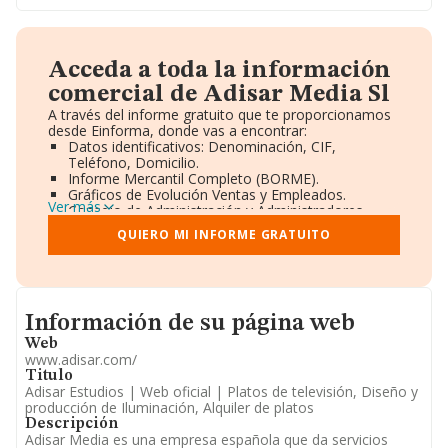
Acceda a toda la información
comercial de Adisar Media Sl
A través del informe gratuito que te proporcionamos
desde Einforma, donde vas a encontrar:
Datos identificativos: Denominación, CIF,
Teléfono, Domicilio.
Informe Mercantil Completo (BORME).
Gráficos de Evolución Ventas y Empleados.
Ver más
Consejo de Administración y Administradores.
Directivos y Ejecutivos.
QUIERO MI INFORME GRATUITO
Accionistas.
Participaciones y Vinculaciones en otras empresas.
Artículos de prensa publicados sobre la empresa.
Información oficial y registral complementaria.
Informacion de su página web
Información de su página web
Web
www.adisar.com/
Titulo
Adisar Estudios | Web oficial | Platos de televisión, Diseño y
producción de Iluminación, Alquiler de platos
Descripción
Adisar Media es una empresa española que da servicios