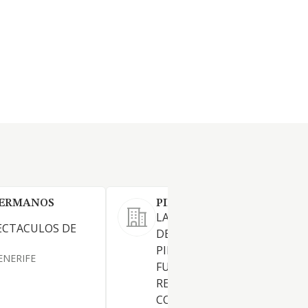
HERMANOS
PIROTECNIA COLOMBINA S
LA INDUSTRIA DE FABRICAC
ECTACULOS DE
DE ARTICULOS Y ARTEFACTO
PIROTECNIA, ILUMINACION 
ENERIFE
FUEGOS ARTIFICIALES; LA
REPRESENTACION,
COMERCIALIZACION,