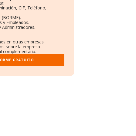
ar:
minación, CIF, Teléfono,
o (BORME).
as y Empleados.
y Administradores.
ones en otras empresas.
dos sobre la empresa.
ral complementaria.
FORME GRATUITO