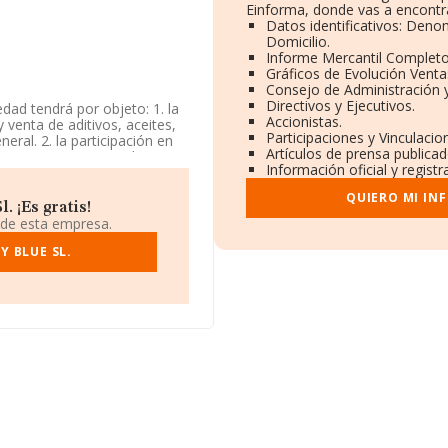
Einforma, donde vas a encontr
Datos identificativos: Deno
Domicilio.
Informe Mercantil Complet
Gráficos de Evolución Vent
Consejo de Administración 
Directivos y Ejecutivos.
edad tendrá por objeto: 1. la
Accionistas.
 venta de aditivos, aceites,
Participaciones y Vinculaci
ral. 2. la participación en
Artículos de prensa publica
parece inscrita en el
Información oficial y regist
de a 2059 con código
aliza actividad internacional
QUIERO MI IN
 ¡Es gratis!
 de esta empresa.
ncuentra en Calle Santa
, Islas Canarias.
Y BLUE SL.
rtenecientes al sector, a
 el promedio de la
5 millones de euros. Respecto
rife), en la base de datos
Con el fin de ampliar la
3 años desde la constitución.