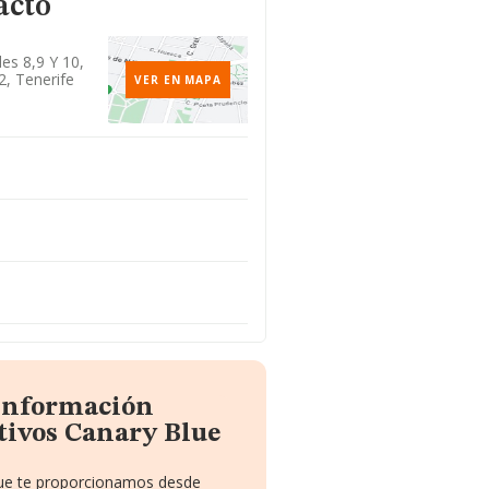
acto
les 8,9 Y 10,
2, Tenerife
VER EN MAPA
 información
tivos Canary Blue
 que te proporcionamos desde