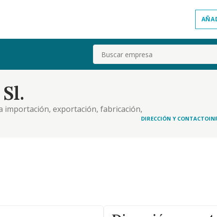
AÑA
Buscar
Sl.
 la importación, exportación, fabricación,
es, lubricantes y bases utilizados en automotores y
DIRECCIÓN Y CONTACTO
IN
to de socio, accionista o cuenta partícipe de