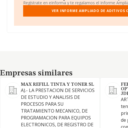
Regístrate en eInforma y te regalamos el Informe Ampl
VER INFORME AMPLIADO DE ADITIVOS 
Empresas similares
Empresas similares
MAX REFILL TINTA Y TONER SL
FE
OP
A).- LA PRESTACION DE SERVICIOS
JDR
DE ESTUDIO Y ANALISIS DE
ART
PROCESOS PARA SU
ten
TRATAMIENTO MECANICO, DE
pri
PROGRAMACION PARA EQUIPOS
de 
ELECTRONICOS, DE REGISTRO DE
co