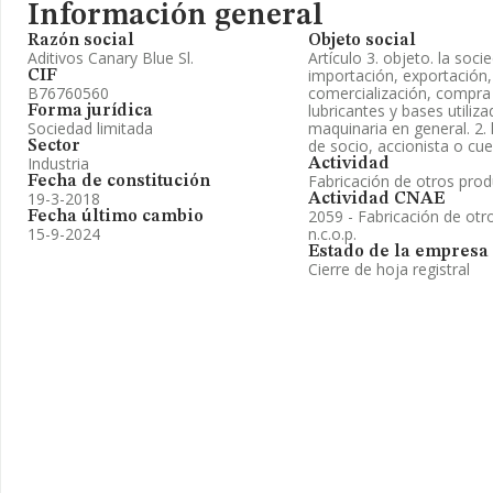
Información general
Razón social
Objeto social
Aditivos Canary Blue Sl.
Artículo 3. objeto. la soci
importación, exportación,
CIF
B76760560
comercialización, compra 
lubricantes y bases utili
Forma jurídica
Sociedad limitada
maquinaria en general. 2. 
de socio, accionista o cue
Sector
Industria
Actividad
Fabricación de otros pro
Fecha de constitución
19-3-2018
Actividad CNAE
2059 - Fabricación de ot
Fecha último cambio
15-9-2024
n.c.o.p.
Estado de la empresa
Cierre de hoja registral