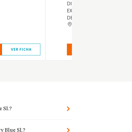
DISTRIBUCION, IMPORTACI
EXPORTACION, COMPRA VE
DE ARTEFACTOS DE PIROTEC
SANTA CRUZ TENERIFE
VER FICHA
VER INFORME
VER FIC
 Sl.?
y Blue Sl.?