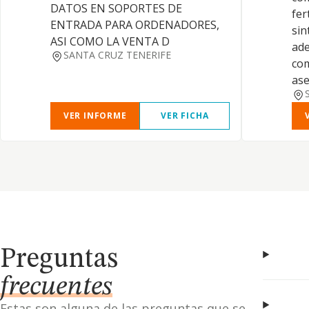
DATOS EN SOPORTES DE
fer
ENTRADA PARA ORDENADORES,
sin
ASI COMO LA VENTA D
ade
SANTA CRUZ TENERIFE
com
as
VER INFORME
VER FICHA
Preguntas
frecuentes
Estas son alguna de las preguntas que se