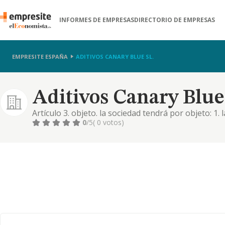
INFORMES DE EMPRESAS
DIRECTORIO DE EMPRESAS
EMPRESITE ESPAÑA
ADITIVOS CANARY BLUE SL.
Aditivos Canary Blue 
Artículo 3. objeto. la sociedad tendrá por objeto: 1.
comercialización, compra y venta de aditivos, aceit
0
/5
( 0 votos)
maquinaria en general. 2. la participación en concep