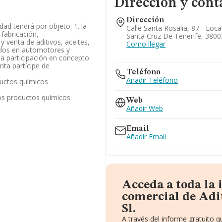
Dirección y cont
Dirección
edad tendrá por objeto: 1. la
Calle Santa Rosalia, 87 - Loca
 fabricación,
Santa Cruz De Tenerife, 3800
y venta de aditivos, aceites,
Como llegar
zados en automotores y
la participación en concepto
nta partícipe de
Teléfono
Añadir Teléfono
ductos químicos
ros productos químicos
Web
Añadir Web
Email
Añadir Email
Acceda a toda la
comercial de Adi
Sl.
A través del informe gratuito