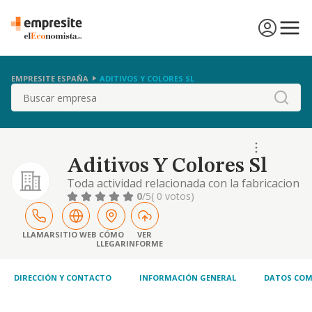
EMPRESITE ESPAÑA
ADITIVOS Y COLORES SL
Buscar
Aditivos Y Colores Sl
Toda actividad relacionada con la fabricacion
de colorantes y pigmentos, asi como
0
/5
( 0 votos)
pinturas, barnices y lacas. comercializacion y
venta de productos quimicos en general
LLAMAR
SITIO WEB
CÓMO
VER
LLEGAR
INFORME
DIRECCIÓN Y CONTACTO
INFORMACIÓN GENERAL
DATOS COM