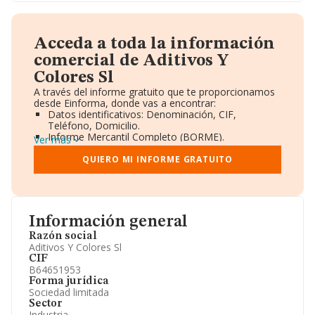
Acceda a toda la información
comercial de Aditivos Y
Colores Sl
A través del informe gratuito que te proporcionamos
desde Einforma, donde vas a encontrar:
Datos identificativos: Denominación, CIF,
Teléfono, Domicilio.
Informe Mercantil Completo (BORME).
Ver más
Gráficos de Evolución Ventas y Empleados.
Consejo de Administración y Administradores.
QUIERO MI INFORME GRATUITO
Directivos y Ejecutivos.
Accionistas.
Participaciones y Vinculaciones en otras empresas.
Artículos de prensa publicados sobre la empresa.
Información oficial y registral complementaria.
Información general
Razón social
Aditivos Y Colores Sl
CIF
B64651953
Forma jurídica
Sociedad limitada
Sector
Industria