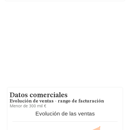
sobre 950 compañías, la facturación en el ámbito
nacional alcanza los 3.978 millones de euros y la media
entre todas las compañías es de 4 millones de euros de
ventas en 2012. Para aportar ulterior información de
interés en el ámbito sectorial, la media de empleados es
de 14; la media de antigüedad desde la constitución es
de 28 años.
Datos comerciales
Evolución de ventas - rango de facturación
Menor de 300 mil €
Evolución de las ventas