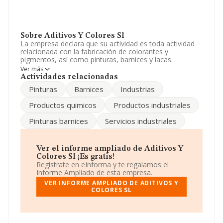
Sobre Aditivos Y Colores Sl
La empresa declara que su actividad es toda actividad
relacionada con la fabricación de colorantes y
pigmentos, así como pinturas, barnices y lacas.
comercialización y venta de productos quimicos en
Ver más
general. La empresa es una Sociedad Limitada. La
Actividades relacionadas
actividad de referencia CNAE corresponde a 'Fabricación
Pinturas
Barnices
Industrias
de pinturas, barnices y revestimientos similares; tintas
de imprenta y masillas', cuyo Código es 2030. La
Productos quimicos
Productos industriales
compañía no tiene actividad en mercados exteriores.
Pinturas barnices
Servicios industriales
Ha habido un incremento en cuanto al número de
empleados y según los datos a disposición de
INFORMA, ha tenido un número de empleados por
debajo de la media de sector.
Ver el informe ampliado de Aditivos Y
Colores Sl ¡Es gratis!
Su email es
gtorres@aditivosycolores.com
.
Regístrate en eInforma y te regalamos el
Informe Ampliado de esta empresa.
La empresa
Aditivos y Colores S.L
, NIF B64651953,
VER INFORME AMPLIADO DE ADITIVOS Y
tiene su domicilio social establecido en Calle Industria
COLORES SL
núm. 3 Pg Industrial Ponsferre, (08212), en el municipio
de Sant Llorenç Savall, Barcelona, Cataluña.
En base a la información de la que dispone INFORMA