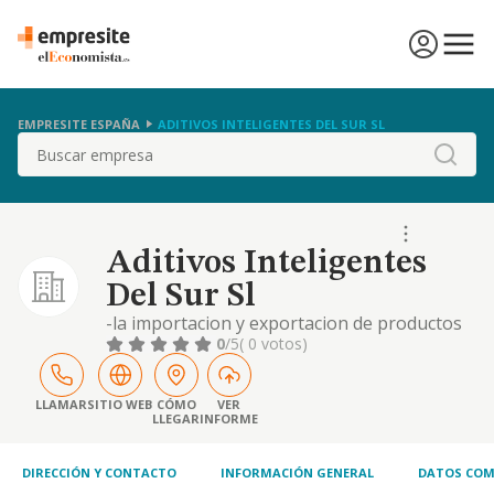
EMPRESITE ESPAÑA
ADITIVOS INTELIGENTES DEL SUR SL
Buscar
Aditivos Inteligentes
Del Sur Sl
-la importacion y exportacion de productos
alimentarios, agroalimentarios, bebidas
0
/5
( 0 votos)
alcoholicas, analcoholicas y tabaco. la
distribucion, intermediacion, comercio al por
mayor y menor, elaboracion y manipulado
LLAMAR
SITIO WEB
CÓMO
VER
LLEGAR
INFORME
de dichos productos; envasado de conservas;
inspeccion, control, certificacion y calificaci.
DIRECCIÓN Y CONTACTO
INFORMACIÓN GENERAL
DATOS COM