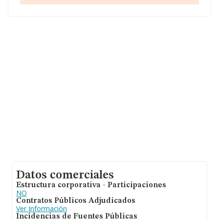
Con los datos a disposición de INFORMA sobre 23.763
empresas pertenecientes al sector, la facturación en el
ámbito nacional alcanza los 35.026 millones de euros y
el promedio de la facturación de ventas entre todas las
compañías asciende a los 1 millón de euros. Respecto a
la información de la provincia (hablamos de Valencia),
en la base de datos de INFORMA aparecen 1259
empresas, cuyas ventas han obtenido los 2.113 millones
de euros. Como información adicional de interés, la
antigüedad desde la constitución es de 16 años. La
media de empleados es de 4.
Datos comerciales
Estructura corporativa - Participaciones
NO
Contratos Públicos Adjudicados
Ver Información
Incidencias de Fuentes Públicas