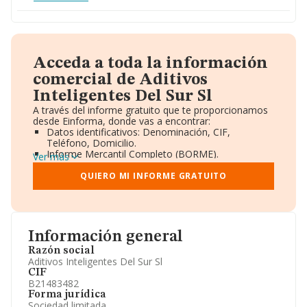
Acceda a toda la información
comercial de Aditivos
Inteligentes Del Sur Sl
A través del informe gratuito que te proporcionamos
desde Einforma, donde vas a encontrar:
Datos identificativos: Denominación, CIF,
Teléfono, Domicilio.
Informe Mercantil Completo (BORME).
Ver más
Gráficos de Evolución Ventas y Empleados.
Consejo de Administración y Administradores.
QUIERO MI INFORME GRATUITO
Directivos y Ejecutivos.
Accionistas.
Participaciones y Vinculaciones en otras empresas.
Artículos de prensa publicados sobre la empresa.
Información oficial y registral complementaria.
Información general
Razón social
Aditivos Inteligentes Del Sur Sl
CIF
B21483482
Forma jurídica
Sociedad limitada