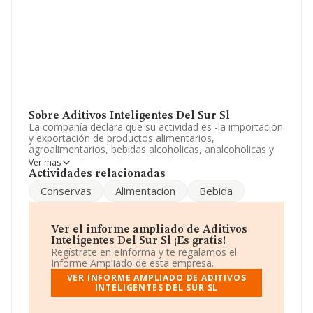
Sobre Aditivos Inteligentes Del Sur Sl
La compañía declara que su actividad es -la importación
y exportación de productos alimentarios,
agroalimentarios, bebidas alcoholicas, analcoholicas y
tabaco. la distribución, intermediación, comercio al por
Ver más
mayor y menor, elaboración y manipulado de dichos
Actividades relacionadas
productos; envasado de conservas; inspeccion, control,
Conservas
Alimentacion
Bebida
certificacion y calificaci. La empresa aparece inscrita en
el Registro Mercantil como Sociedad Limitada. Su
actividad CNAE es 'Comercio al por mayor, no
especializado, de productos alimenticios, bebidas y
Ver el informe ampliado de Aditivos
tabaco' con código 4639. La empresa es importadora y
Inteligentes Del Sur Sl ¡Es gratis!
exportadora.
Regístrate en eInforma y te regalamos el
Informe Ampliado de esta empresa.
La compañía
Aditivos Inteligentes del Sur S.L
, con
VER INFORME AMPLIADO DE ADITIVOS
CIF B21483482, tiene domicilio fiscal en Calle Del Pintor
INTELIGENTES DEL SUR SL
Vilar núm. 11 Bj, (46010), Valencia, Comunidad
Valenciana.